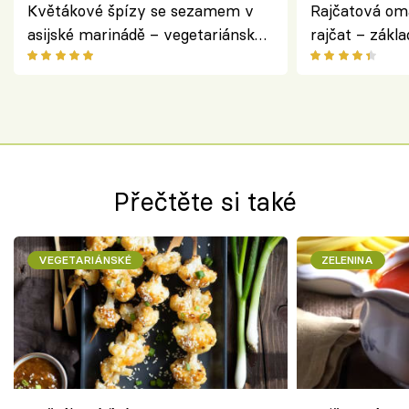
Květákové špízy se sezamem v
Rajčatová om
asijské marinádě – vegetariánská
rajčat – zákla
chuťovka z grilu
Přečtěte si také
VEGETARIÁNSKÉ
ZELENINA