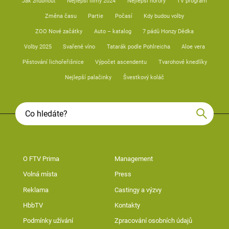
Jak zhubnout
Nejlepší filmy 2024
Nejlepší horory
TV program
Změna času
Partie
Počasí
Kdy budou volby
ZOO Nové začátky
Auto – katalog
7 pádů Honzy Dědka
Volby 2025
Svařené víno
Tatarák podle Pohlreicha
Aloe vera
Pěstování lichořeřišnice
Výpočet ascendentu
Tvarohové knedlíky
Nejlepší palačinky
Švestkový koláč
O FTV Prima
Management
Volná místa
Press
Reklama
Castingy a výzvy
HbbTV
Kontakty
Podmínky užívání
Zpracování osobních údajů