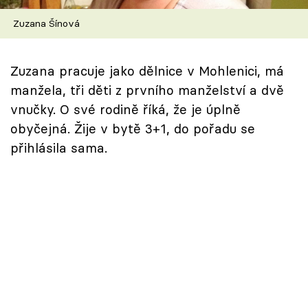
Škola vaření
Zuzana Šínová
Recepty z TV
Zuzana pracuje jako dělnice v Mohlenici, má
Speciál: Cuketa
manžela, tři děti z prvního manželství a dvě
vnučky. O své rodině říká, že je úplně
Těhotnej kuchař
obyčejná. Žije v bytě 3+1, do pořadu se
přihlásila sama.
Sledujte prima+
Přihlášení
Sledujte nás