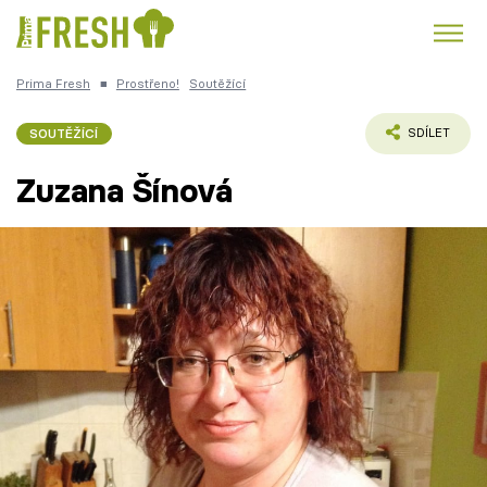
Prima Fresh
■
Prostřeno!
Soutěžící
Kuře
Polévky k večeři
Rychlé večeře
Trendy:
SOUTĚŽÍCÍ
SDÍLET
Česká kuchyně
Čokoláda
Zuzana Šínová
Témata
Recepty
Články
TV Program