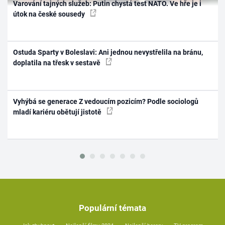
Varování tajných služeb: Putin chystá test NATO. Ve hře je i
útok na české sousedy
Ostuda Sparty v Boleslavi: Ani jednou nevystřelila na bránu,
doplatila na třesk v sestavě
Vyhýbá se generace Z vedoucím pozicím? Podle sociologů
mladí kariéru obětují jistotě
Populární témata