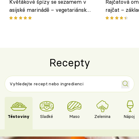
Květákové špízy se sezamem v
Rajčatová om
asijské marinádě – vegetariánská
rajčat – zákla
chuťovka z grilu
Recepty
Těstoviny
Sladké
Maso
Zelenina
Nápoje