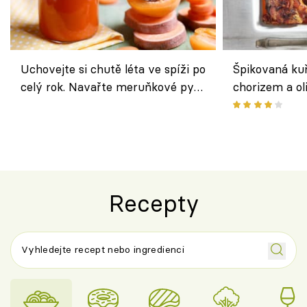
Uchovejte si chutě léta ve spíži po
Špikovaná kuř
celý rok. Navařte meruňkové pyré
chorizem a o
nebo středomořské sugo
letní zelenin
výraznou chu
Španělskem
Recepty