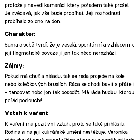
protože ji navedl kamarád, který pořadem také prošel.
Je zvědavá, jak vše bude probíhat. Její rozhodnutí
probíhalo ze dne na den.
Charakter:
Sama o sobě tvrdí, že je veselá, spontánní a vzhledem k
její flegmatické povaze jí jen tak něco nerozhází.
Zájmy:
Pokud má chuť a náladu, tak se ráda projede na kole
nebo kolečkových bruslích. Ráda se chodí bavit s přáteli
– tancovat nebo jen tak posedět. Má ráda hudbu, kterou
pořád poslouchá.
Vztah k vaření:
K vaření má pozitivní vztah, proto se také přihlásila.
Rodina si na její kulinářské umění nestěžuje, Veronika
ráda zkouší nové recepty.Ráda připravuje například kuře