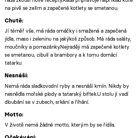
na pivě se zelím a zapečené kotlety se smetanou.
Chutě:
Jí téměř vše, má ráda omáčky i smažená a zapečená
jídla, maso i zeleninu na jakýkoli způsob. Má ráda saláty,
moučníky a pomazánky.Nejraději má zapečené kotlety
se smetanou, cibulí a brambory a k tomu domácí
tatarku.
Nesnáší:
Nemá ráda sladkovodní ryby a nesnáší kmín. Nikdy by
nesnědla mořské plody a tatarský biftek.U stolu jí vadí
dloubání se v zubech, srkání a říhání.
Motto:
V životě nemá žádné motto, kterým by se řídila.
Očekávání: