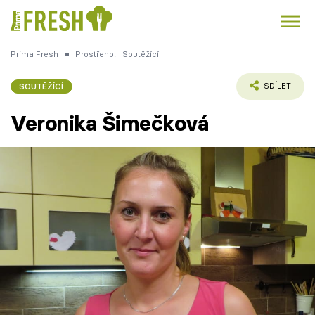
Prima Fresh
■
Prostřeno!
Soutěžící
Kuře
Polévky k večeři
Rychlé večeře
Trendy:
SOUTĚŽÍCÍ
SDÍLET
Česká kuchyně
Čokoláda
Veronika Šimečková
Témata
Recepty
Články
TV Program