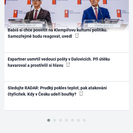
Babiš si chce posvítit na Klempířovu kulturní politiku.
Samozřejmě budu reagovat, uvedl
Expartner usmrtil vedoucí pošty v Dalovicích. Při útěku
havaroval a prostřelil si hlavu
Sledujte RADAR: Prudký pokles teplot, pak atakování
čtyřicítek. Kdy v Česku udeří bouřky?