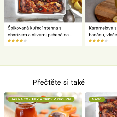
Špikovaná kuřecí stehna s
Karamelové s
chorizem a olivami pečená na
banánu, vloče
letní zelenině – šťavnaté maso s
snídaně do sk
výraznou chutí inspirovanou
Španělskem
Přečtěte si také
JAK NA TO - TIPY A TRIKY V KUCHYNI
MASO