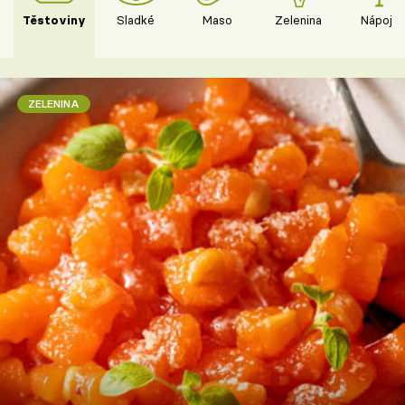
Těstoviny
Sladké
Maso
Zelenina
Nápoje
ZELENINA