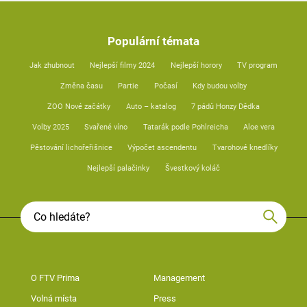
Populární témata
Jak zhubnout
Nejlepší filmy 2024
Nejlepší horory
TV program
Změna času
Partie
Počasí
Kdy budou volby
ZOO Nové začátky
Auto – katalog
7 pádů Honzy Dědka
Volby 2025
Svařené víno
Tatarák podle Pohlreicha
Aloe vera
Pěstování lichořeřišnice
Výpočet ascendentu
Tvarohové knedlíky
Nejlepší palačinky
Švestkový koláč
O FTV Prima
Management
Volná místa
Press