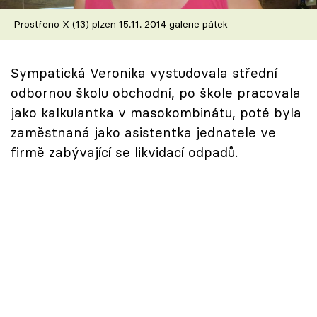
Škola vaření
Prostřeno X (13) plzen 15.11. 2014 galerie pátek
Recepty z TV
Sympatická Veronika vystudovala střední
Speciál: Cuketa
odbornou školu obchodní, po škole pracovala
jako kalkulantka v masokombinátu, poté byla
Těhotnej kuchař
zaměstnaná jako asistentka jednatele ve
firmě zabývající se likvidací odpadů.
Sledujte prima+
Přihlášení
Sledujte nás