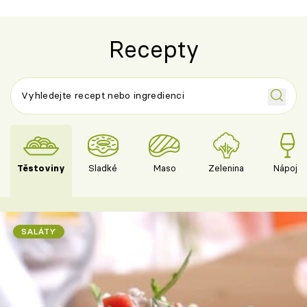
Recepty
Těstoviny
Sladké
Maso
Zelenina
Nápoje
SALÁTY