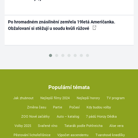
Po hromadném znásilnění zemřela 19letá Američanka.
Obžalovaní si stěžují u soudu kvůli růžové
Populární témata
Jak zhubnout
Nejlepší filmy 2024
Nejlepší horory
TV program
Změna času
Partie
Počasí
Kdy budou volby
ZOO Nové začátky
Auto – katalog
7 pádů Honzy Dědka
Volby 2025
Svařené víno
Tatarák podle Pohlreicha
Aloe vera
Pěstování lichořeřišnice
Výpočet ascendentu
Tvarohové knedlíky