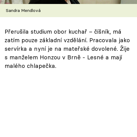
Škola vaření
Sandra Mendlová
Recepty z TV
Přerušila studium obor kuchař – číšník, má
Speciál: Cuketa
zatím pouze základní vzdělání. Pracovala jako
servírka a nyní je na mateřské dovolené. Žije
Těhotnej kuchař
s manželem Honzou v Brně - Lesné a mají
malého chlapečka.
Sledujte prima+
Přihlášení
Sledujte nás