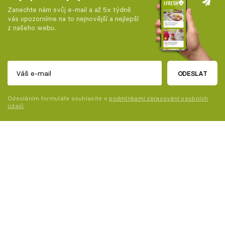
Zanechte nám svůj e-mail a až 5x týdně
vás upozorníme na to nejnovější a nejlepší
z našeho webu.
ODESLAT
Odesláním formuláře souhlasíte s
podmínkami zpracování osobních
údajů