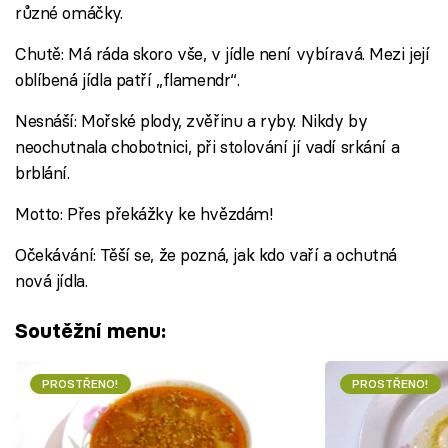
různé omáčky.
Chutě: Má ráda skoro vše, v jídle není vybíravá. Mezi její
oblíbená jídla patří „flamendr“.
Nesnáší: Mořské plody, zvěřinu a ryby. Nikdy by
neochutnala chobotnici, při stolování jí vadí srkání a
brblání.
Motto: Přes překážky ke hvězdám!
Očekávání: Těší se, že pozná, jak kdo vaří a ochutná
nová jídla.
Soutěžní menu:
PROSTŘENO!
PROSTŘENO!