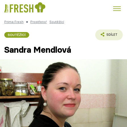
Prima Fresh
■
Prostřeno!
Soutěžící
Kuře
Polévky k večeři
Rychlé večeře
Trendy:
SOUTĚŽÍCÍ
SDÍLET
Česká kuchyně
Čokoláda
Sandra Mendlová
Témata
Recepty
Články
TV Program