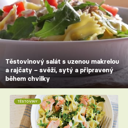
Těstovinový salát s uzenou makrelou
a rajčaty – svěží, sytý a připravený
během chvilky
TĚSTOVINY