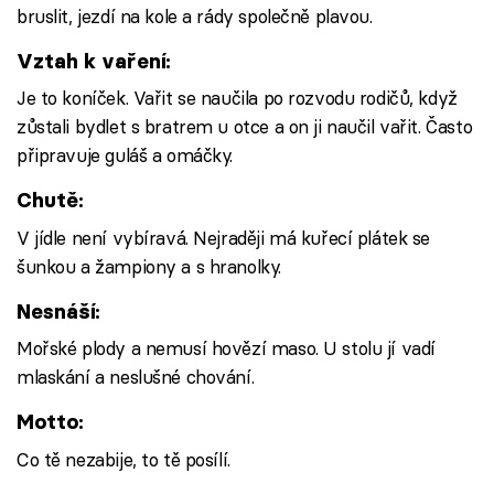
bruslit, jezdí na kole a rády společně plavou.
Vztah k vaření:
Je to koníček. Vařit se naučila po rozvodu rodičů, když
zůstali bydlet s bratrem u otce a on ji naučil vařit. Často
připravuje guláš a omáčky.
Chutě:
V jídle není vybíravá. Nejraději má kuřecí plátek se
šunkou a žampiony a s hranolky.
Nesnáší:
Mořské plody a nemusí hovězí maso. U stolu jí vadí
mlaskání a neslušné chování.
Motto:
Co tě nezabije, to tě posílí.