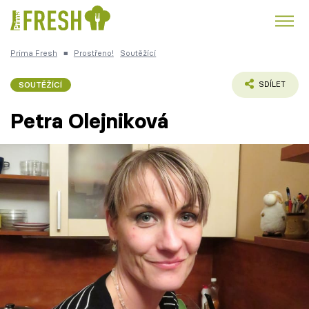
Prima Fresh
■
Prostřeno!
Soutěžící
Kuře
Polévky k večeři
Rychlé večeře
Trendy:
SOUTĚŽÍCÍ
SDÍLET
Česká kuchyně
Čokoláda
Petra Olejniková
Témata
Recepty
Články
TV Program