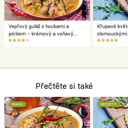
Vepřový guláš s houbami a
Křupavé květ
pórkem – krémový a voňavý
olomouckými 
pokrm z jednoho hrnce
bezlepkový o
českým sýre
Přečtěte si také
MASO
RECEPTY