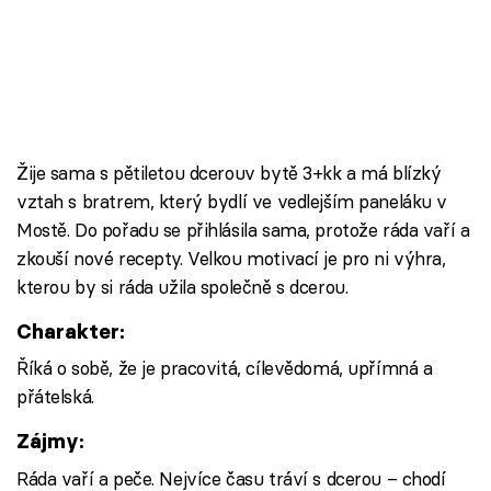
Žije sama s pětiletou dcerouv bytě 3+kk a má blízký
vztah s bratrem, který bydlí ve vedlejším paneláku v
Mostě. Do pořadu se přihlásila sama, protože ráda vaří a
zkouší nové recepty. Velkou motivací je pro ni výhra,
kterou by si ráda užila společně s dcerou.
Charakter:
Říká o sobě, že je pracovitá, cílevědomá, upřímná a
přátelská.
Zájmy:
Ráda vaří a peče. Nejvíce času tráví s dcerou – chodí