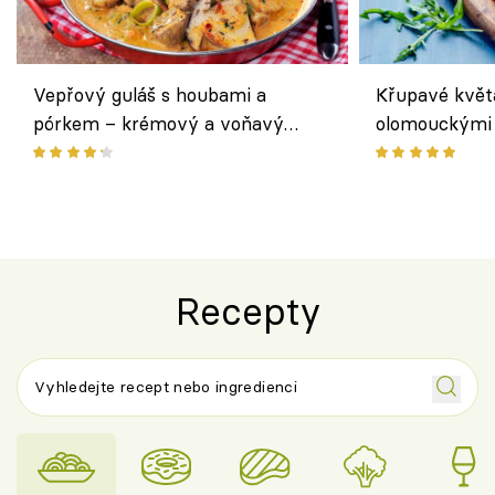
Vepřový guláš s houbami a
Křupavé květ
pórkem – krémový a voňavý
olomouckými 
pokrm z jednoho hrnce
bezlepkový o
českým sýre
Recepty