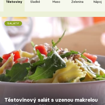
Těstoviny
Sladké
Maso
Zelenina
Nápoje
SALÁTY
Těstovinový salát s uzenou makrelou