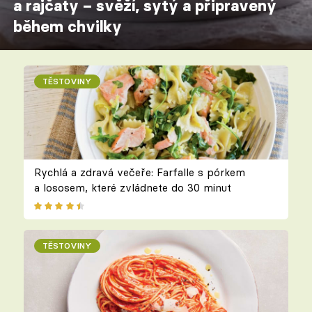
a rajčaty – svěží, sytý a připravený
během chvilky
TĚSTOVINY
Rychlá a zdravá večeře: Farfalle s pórkem
a lososem, které zvládnete do 30 minut
TĚSTOVINY