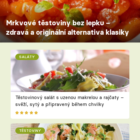
Mrkvové těstoviny bez lepku –
zdravá a originální alternativa klasiky
SALÁTY
Těstovinový salát s uzenou makrelou a rajčaty –
svěží, sytý a připravený během chvilky
TĚSTOVINY