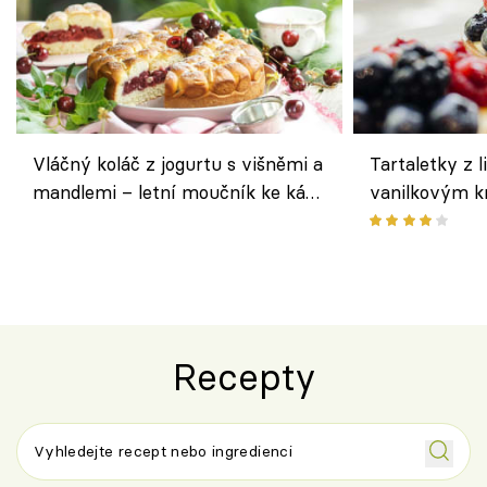
Vláčný koláč z jogurtu s višněmi a
Tartaletky z l
mandlemi – letní moučník ke kávě
vanilkovým k
i na oslavu
ovocem podle
Recepty