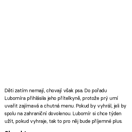
Škola vaření
Recepty z TV
Speciál: Cuketa
Těhotnej kuchař
Sledujte prima+
Přihlášení
Děti zatím nemají, chovají však psa. Do pořadu
Lubomíra přihlásila jeho přítelkyně, protože prý umí
Sledujte nás
uvařit zajímavá a chutná menu. Pokud by vyhrál, jeli by
spolu na zahraniční dovolenou. Lubomír si chce týden
užít, pokud vyhraje, tak to pro něj bude příjemné plus.