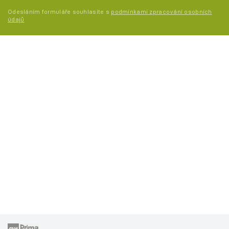
Odesláním formuláře souhlasíte s
podmínkami zpracování osobních
údajů