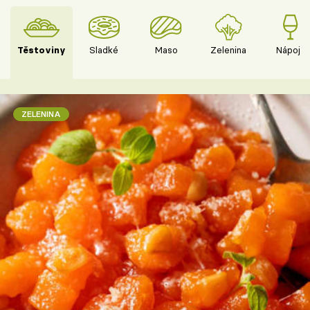
Těstoviny
Sladké
Maso
Zelenina
Nápoje
ZELENINA