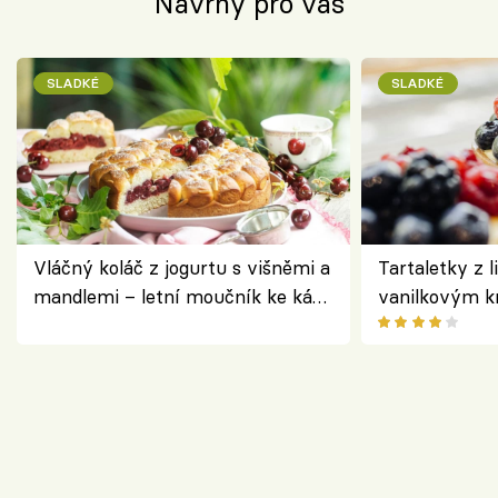
Návrhy pro vás
SLADKÉ
SLADKÉ
Vláčný koláč z jogurtu s višněmi a
Tartaletky z l
mandlemi – letní moučník ke kávě
vanilkovým k
i na oslavu
ovocem podle