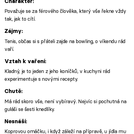
Charakter:
Považuje se za férového člověka, který vše řekne vždy
tak, jak to cítí.
Zájmy:
Tenis, občas si s přáteli zajde na bowling, o víkendu rád
vaří.
Vztah k vaření:
Kladný, je to jeden z jeho koníčků, v kuchyni rád
experimentuje s novými recepty.
Chutě:
Má rád skoro vše, není vybíravý. Nejvíc si pochutná na
guláši se šesti knedlíky.
Nesnáší:
Koprovou omáčku, i když záleží na přípravě, u jídla mu