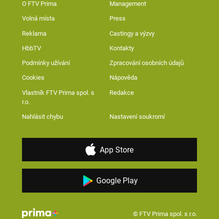
O FTV Prima
Management
Volná místa
Press
Reklama
Castingy a výzvy
HbbTV
Kontakty
Podmínky užívání
Zpracování osobních údajů
Cookies
Nápověda
Vlastník FTV Prima spol. s
Redakce
r.o.
Nahlásit chybu
Nastavení soukromí
App Store
Google Play
© FTV Prima spol. s r.o.