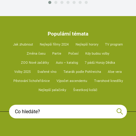
Populární témata
Jak zhubnout
Nejlepší filmy 2024
Nejlepší horory
TV program
Změna času
Partie
Počasí
Kdy budou volby
ZOO Nové začátky
Auto – katalog
7 pádů Honzy Dědka
Volby 2025
Svařené víno
Tatarák podle Pohlreicha
Aloe vera
Pěstování lichořeřišnice
Výpočet ascendentu
Tvarohové knedlíky
Nejlepší palačinky
Švestkový koláč