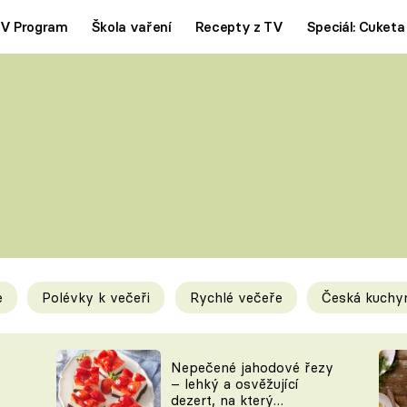
V Program
Škola vaření
Recepty z TV
Speciál: Cuketa
Polévky
Saláty
ČESKÁ KLASIKA
TĚSTOVIN
SILNÉ VÝVARY
SLADKÉ
KRÉMOVÉ
BEZMASÁ J
e
Polévky k večeři
Rychlé večeře
Česká kuchy
y
Tipy a triky
Novink
Nepečené jahodové řezy
– lehký a osvěžující
dezert, na který
KAM ZA JÍDLEM
BLOG