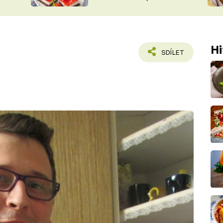
nepotřebujete troubu
ŠÉFREDAK
VYCHYTÁVKY
SOUTĚŽ FR
NA NÁKUPECH
ČASOPIS
Hi
SDÍLET