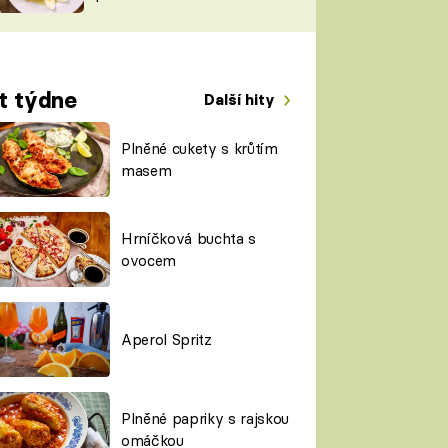
TORKY
ESH
t týdne
Další hity
Plněné cukety s krůtím
masem
Hrníčková buchta s
ovocem
Aperol Spritz
Plněné papriky s rajskou
omáčkou