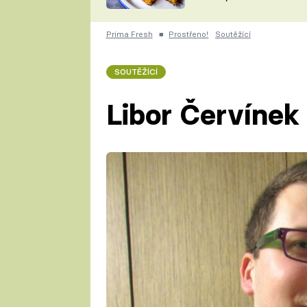
skvělý způsob, jak
ZDENĚK
zpracovat přerostlé
ČESKO NA TALÍŘI
cukety
POHLREICH
Prima Fresh
■
Prostřeno!
Soutěžící
KAROLÍNA,
JAROSLAV SAPÍK
DOMÁCÍ
SOUTĚŽÍCÍ
KUCHAŘKA
KAROLÍNA
KAMBERSKÁ
Libor Červínek