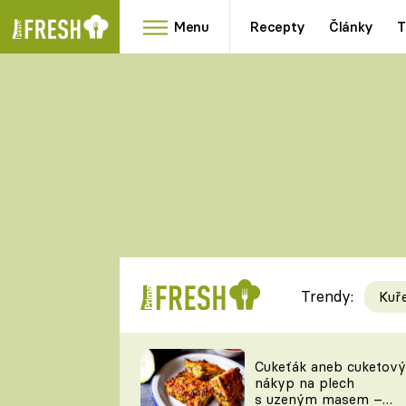
Menu
Recepty
Články
T
Oblíbené
Přílohy
recepty
HRANOLKY
HOUBY
KNEDLÍKY
DÝNĚ
KAŠE
RYCHLOVKY
Trendy:
Kuř
Populární
Videorecept
Cukeťák aneb cuketový
nákyp na plech
kuchaři
s uzeným masem –
TEĎ VAŘÍ ŠÉF!