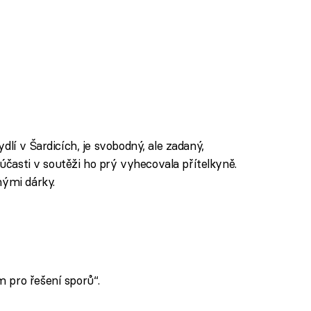
dlí v Šardicích, je svobodný, ale zadaný,
 účasti v soutěži ho prý vyhecovala přítelkyně.
nými dárky.
 pro řešení sporů“.