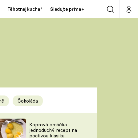
Těhotnej kuchař
Sledujte prima+
Vyhledávání
Můj p
Prima+
Y
CNN Prima NEWS
Prima ZOOM
ÍDLA
Prima LIVING
Prima Ženy
ně
Čokoláda
Prima LAJK
y
Koprová omáčka -
jednoduchý recept na
Sledujte nás
poctivou klasiku