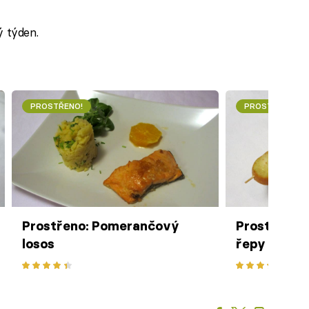
ý týden.
PROSTŘENO!
PROSTŘENO!
Prostřeno: Pomerančový
Prostřeno: 
losos
řepy