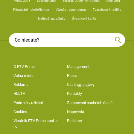
Volby 2025
Svařené víno
Tatarák podle Pohlreicha
Aloe vera
Pěstování lichořeřišnice
Výpočet ascendentu
Tvarohové knedlíky
Nejlepší palačinky
Švestkový koláč
O FTV Prima
Management
Volná místa
Press
Reklama
Castingy a výzvy
HbbTV
Kontakty
Podmínky užívání
Zpracování osobních údajů
Cookies
Nápověda
Vlastník FTV Prima spol. s
Redakce
r.o.