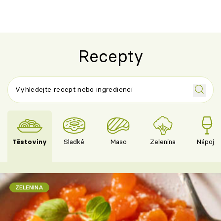
Recepty
Těstoviny
Sladké
Maso
Zelenina
Nápoje
ZELENINA