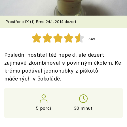
Škola vaření
Recepty z TV
Prostřeno IX (1) Brno 24.1. 2014 dezert
Speciál: Cuketa
54x
Těhotnej kuchař
Poslední hostitel též nepekl, ale dezert
Sledujte prima+
zajímavě zkombinoval s povinným úkolem. Ke
krému podával jednohubky z piškotů
máčených v čokoládě.
Přihlášení
Sledujte nás
5 porcí
30 minut