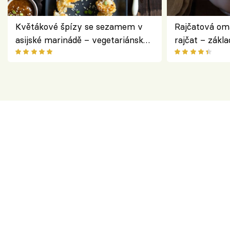
Květákové špízy se sezamem v
Rajčatová om
asijské marinádě – vegetariánská
rajčat – zákla
chuťovka z grilu