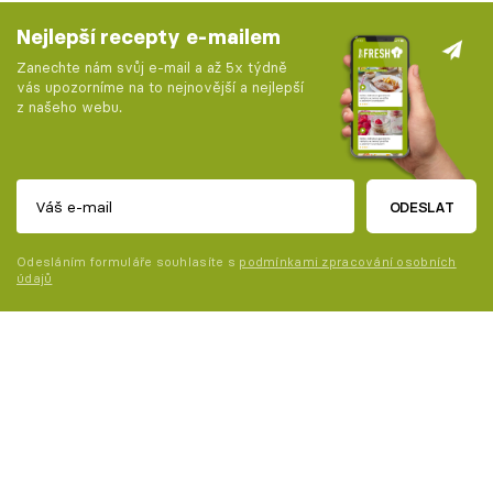
Nejlepší recepty e-mailem
Zanechte nám svůj e-mail a až 5x týdně
vás upozorníme na to nejnovější a nejlepší
z našeho webu.
ODESLAT
Odesláním formuláře souhlasíte s
podmínkami zpracování osobních
údajů