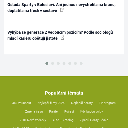
Ostuda Sparty v Boleslavi: Ani jednou nevystřelila na bránu,
doplatila na třesk v sestavě
Vyhýbá se generace Z vedoucím pozicím? Podle sociologů
mladí kariéru obětují jistotě
Populární témata
Jak zhubnout
Nejlepší filmy 2024
Nejlepší horory
TV program
Změna času
Partie
Počasí
Kdy budou volby
ZOO Nové začátky
Auto – katalog
7 pádů Honzy Dědka