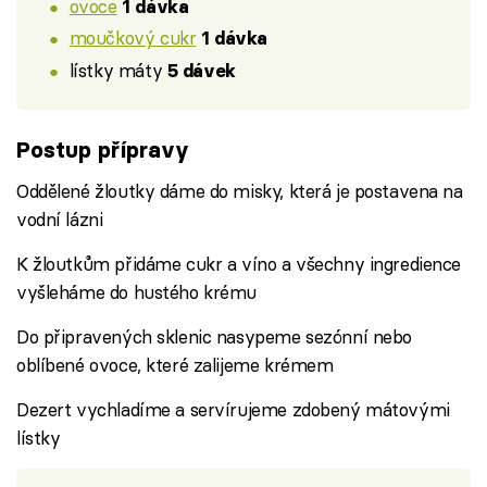
ovoce
1 dávka
moučkový cukr
1 dávka
lístky máty
5 dávek
Postup přípravy
Oddělené žloutky dáme do misky, která je postavena na
vodní lázni
K žloutkům přidáme cukr a víno a všechny ingredience
vyšleháme do hustého krému
Do připravených sklenic nasypeme sezónní nebo
oblíbené ovoce, které zalijeme krémem
Dezert vychladíme a servírujeme zdobený mátovými
lístky