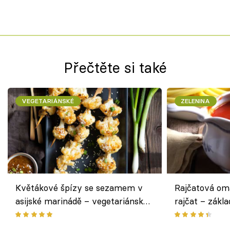
Přečtěte si také
VEGETARIÁNSKÉ
ZELENINA
Květákové špízy se sezamem v
Rajčatová om
asijské marinádě – vegetariánská
rajčat – zákla
chuťovka z grilu