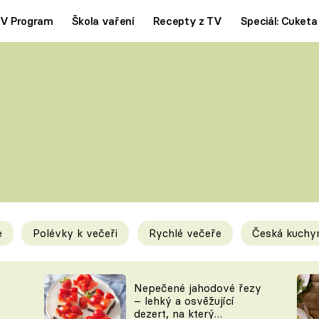
V Program
Škola vaření
Recepty z TV
Speciál: Cuketa
Polévky
Saláty
ČESKÁ KLASIKA
TĚSTOVIN
SILNÉ VÝVARY
SLADKÉ
KRÉMOVÉ
BEZMASÁ J
e
Polévky k večeři
Rychlé večeře
Česká kuchy
y
Tipy a triky
Novink
Nepečené jahodové řezy
– lehký a osvěžující
dezert, na který
KAM ZA JÍDLEM
BLOG