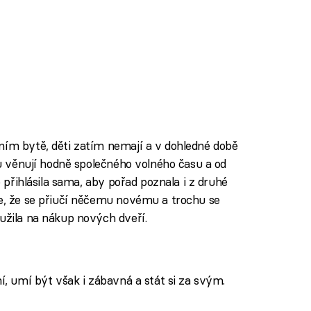
ním bytě, děti zatím nemají a v dohledné době
ému věnují hodně společného volného času a od
e přihlásila sama, aby pořad poznala i z druhé
se, že se přiučí něčemu novému a trochu se
oužila na nákup nových dveří.
ní, umí být však i zábavná a stát si za svým.