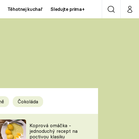
Těhotnej kuchař
Sledujte prima+
Vyhledávání
Můj p
Prima+
Y
CNN Prima NEWS
Prima ZOOM
ÍDLA
Prima LIVING
Prima Ženy
ně
Čokoláda
Prima LAJK
y
Koprová omáčka -
jednoduchý recept na
Sledujte nás
poctivou klasiku