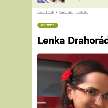
skvělý způsob, jak
ZDENĚK
zpracovat přerostlé
ČESKO NA TALÍŘI
cukety
POHLREICH
Prima Fresh
■
Prostřeno!
Soutěžící
KAROLÍNA,
JAROSLAV SAPÍK
DOMÁCÍ
SOUTĚŽÍCÍ
KUCHAŘKA
KAROLÍNA
KAMBERSKÁ
Lenka Drahorá