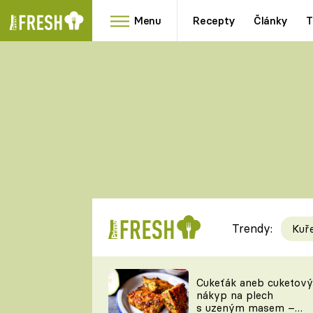
Menu
Recepty
Články
T
Oblíbené
Přílohy
recepty
HRANOLKY
HOUBY
KNEDLÍKY
DÝNĚ
KAŠE
RYCHLOVKY
Trendy:
Kuř
Populární
Videorecept
Cukeťák aneb cuketový
nákyp na plech
kuchaři
s uzeným masem –
TEĎ VAŘÍ ŠÉF!