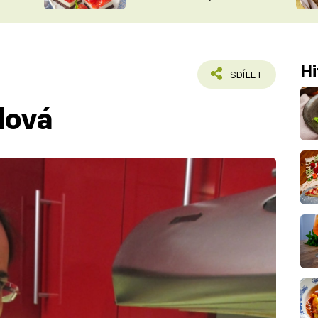
nepotřebujete troubu
ŠÉFREDAK
VYCHYTÁVKY
SOUTĚŽ FR
NA NÁKUPECH
ČASOPIS
Hi
SDÍLET
dová