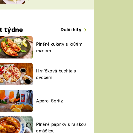
TORKY
ESH
t týdne
Další hity
Plněné cukety s krůtím
masem
Hrníčková buchta s
ovocem
Aperol Spritz
Plněné papriky s rajskou
omáčkou