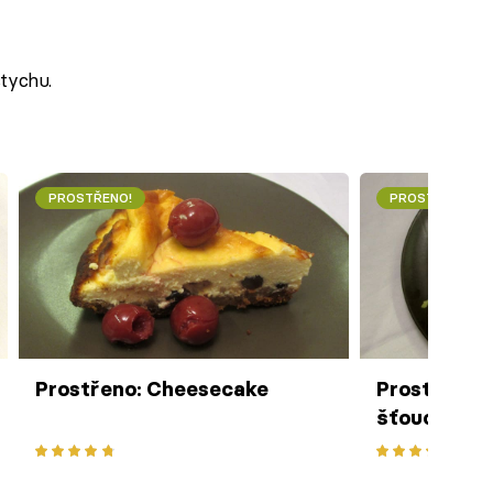
stychu.
PROSTŘENO!
PROSTŘENO!
Prostřeno: Cheesecake
Prostřeno:
šťouchané 