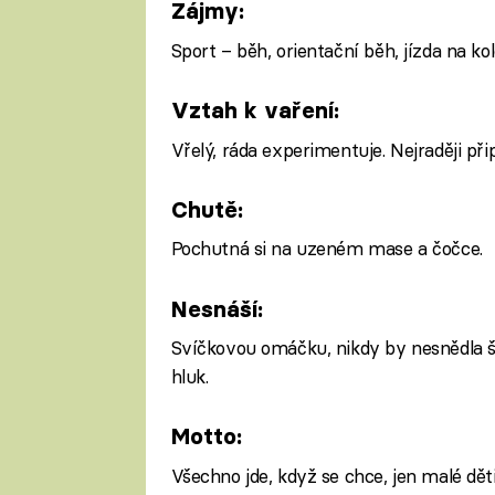
Zájmy:
Sport – běh, orientační běh, jízda na kol
Vztah k vaření:
Vřelý, ráda experimentuje. Nejraději př
Chutě:
Pochutná si na uzeném mase a čočce.
Nesnáší:
Svíčkovou omáčku, nikdy by nesnědla šn
hluk.
Motto:
Všechno jde, když se chce, jen malé děti