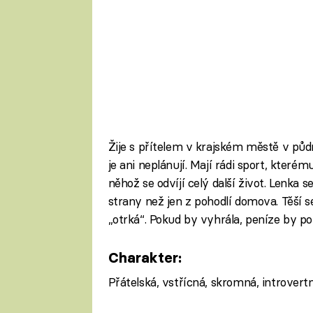
Žije s přítelem v krajském městě v půd
je ani neplánují. Mají rádi sport, kter
něhož se odvíjí celý další život. Lenka s
strany než jen z pohodlí domova. Těší 
„otrká“. Pokud by vyhrála, peníze by p
Charakter:
Přátelská, vstřícná, skromná, introvert