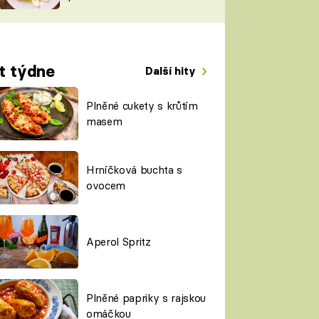
TORKY
ESH
t týdne
Další hity
Plněné cukety s krůtím
masem
Hrníčková buchta s
ovocem
Aperol Spritz
Plněné papriky s rajskou
omáčkou