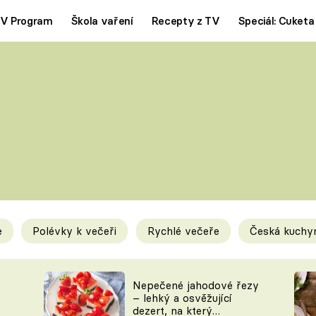
V Program
Škola vaření
Recepty z TV
Speciál: Cuketa
Polévky
Saláty
ČESKÁ KLASIKA
TĚSTOVIN
SILNÉ VÝVARY
SLADKÉ
KRÉMOVÉ
BEZMASÁ J
e
Polévky k večeři
Rychlé večeře
Česká kuchy
y
Tipy a triky
Novink
Nepečené jahodové řezy
– lehký a osvěžující
dezert, na který
KAM ZA JÍDLEM
BLOG