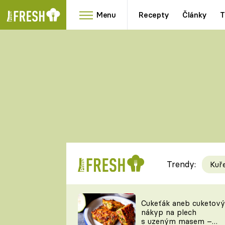
Menu
Recepty
Články
T
Oblíbené
Přílohy
recepty
HRANOLKY
HOUBY
KNEDLÍKY
DÝNĚ
KAŠE
RYCHLOVKY
Trendy:
Kuř
Populární
Videorecept
Cukeťák aneb cuketový
nákyp na plech
kuchaři
s uzeným masem –
TEĎ VAŘÍ ŠÉF!