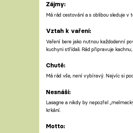
Zájmy:
Má rád cestování a s oblibou sleduje v te
Vztah k vaření:
Vaření bere jako nutnou každodenní pov
kuchyni střídali. Rád připravuje kachnu,
Chutě:
Má rád vše, není vybíravý. Nejvíc si po
Nesnáší:
Lasagne a nikdy by nepozřel „melmecký 
krkání.
Motto: