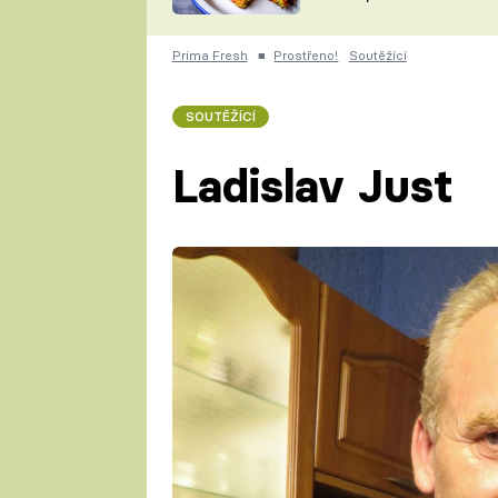
skvělý způsob, jak
ZDENĚK
zpracovat přerostlé
ČESKO NA TALÍŘI
cukety
POHLREICH
Prima Fresh
■
Prostřeno!
Soutěžící
KAROLÍNA,
JAROSLAV SAPÍK
DOMÁCÍ
SOUTĚŽÍCÍ
KUCHAŘKA
KAROLÍNA
KAMBERSKÁ
Ladislav Just