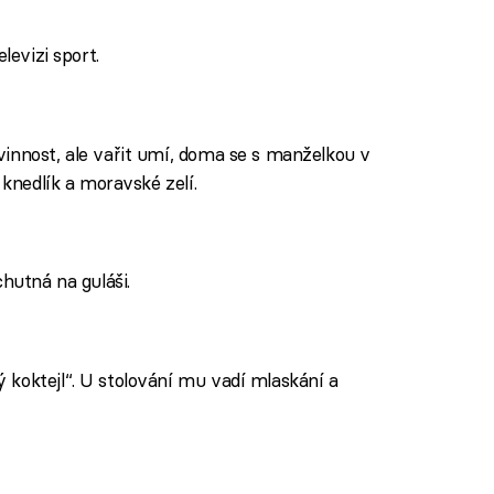
levizi sport.
innost, ale vařit umí, doma se s manželkou v
 knedlík a moravské zelí.
chutná na guláši.
koktejl“. U stolování mu vadí mlaskání a