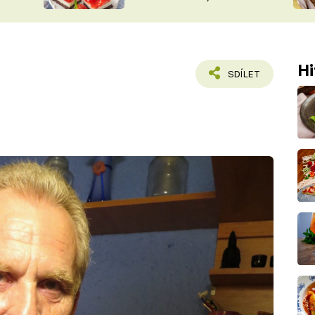
nepotřebujete troubu
ŠÉFREDAK
VYCHYTÁVKY
SOUTĚŽ FR
NA NÁKUPECH
ČASOPIS
Hi
SDÍLET