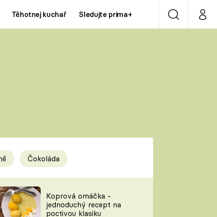
Těhotnej kuchař
Sledujte prima+
Vyhledávání
Můj p
Prima+
Y
CNN Prima NEWS
Prima ZOOM
ÍDLA
Prima LIVING
Prima Ženy
ně
Čokoláda
Prima LAJK
y
Koprová omáčka -
jednoduchý recept na
Sledujte nás
poctivou klasiku