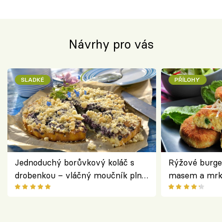
Návrhy pro vás
SLADKÉ
PŘÍLOHY
Jednoduchý borůvkový koláč s
Rýžové burge
drobenkou – vláčný moučník plný
masem a mrk
ovoce
salátem – leh