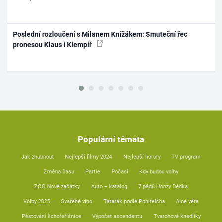
Poslední rozloučení s Milanem Knížákem: Smuteční řec
pronesou Klaus i Klempíř
Populární témata
Jak zhubnout
Nejlepší filmy 2024
Nejlepší horory
TV program
Změna času
Partie
Počasí
Kdy budou volby
ZOO Nové začátky
Auto – katalog
7 pádů Honzy Dědka
Volby 2025
Svařené víno
Tatarák podle Pohlreicha
Aloe vera
Pěstování lichořeřišnice
Výpočet ascendentu
Tvarohové knedlíky