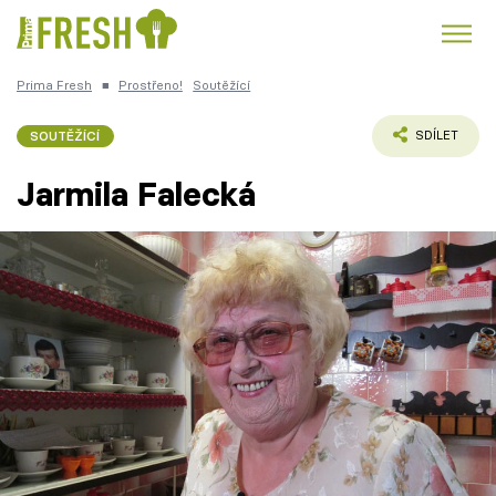
Prima Fresh
■
Prostřeno!
Soutěžící
Kuře
Polévky k večeři
Rychlé večeře
Trendy:
SOUTĚŽÍCÍ
SDÍLET
Česká kuchyně
Čokoláda
Jarmila Falecká
Témata
Recepty
Články
TV Program