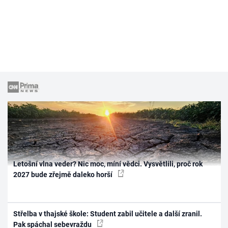
Letošní vlna veder? Nic moc, míní vědci. Vysvětlili, proč rok
2027 bude zřejmě daleko horší
Střelba v thajské škole: Student zabil učitele a další zranil.
Pak spáchal sebevraždu