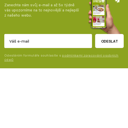
Zanechte nám svůj e-mail a až 5x týdně
vás upozorníme na to nejnovější a nejlepší
z našeho webu.
ODESLAT
Odesláním formuláře souhlasíte s
podmínkami zpracování osobních
údajů