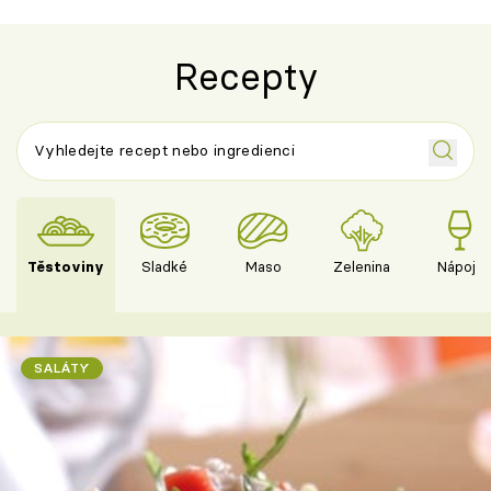
Recepty
Těstoviny
Sladké
Maso
Zelenina
Nápoje
SALÁTY