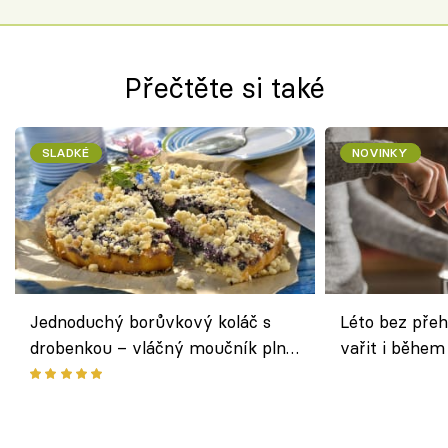
Přečtěte si také
SLADKÉ
NOVINKY
Jednoduchý borůvkový koláč s
Léto bez přeh
drobenkou – vláčný moučník plný
vařit i během
ovoce