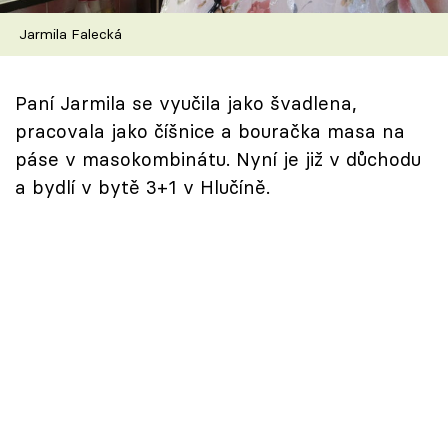
Škola vaření
Jarmila Falecká
Recepty z TV
Paní Jarmila se vyučila jako švadlena,
Speciál: Cuketa
pracovala jako číšnice a bouračka masa na
páse v masokombinátu. Nyní je již v důchodu
Těhotnej kuchař
a bydlí v bytě 3+1 v Hlučíně.
Sledujte prima+
Přihlášení
Sledujte nás