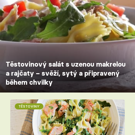
Těstovinový salát s uzenou makrelou
a rajčaty – svěží, sytý a připravený
během chvilky
TĚSTOVINY