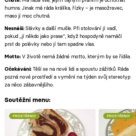
humra. Jinak má ráda králíka, řízky – je masožravec,
maso jí moc chutná.
Slávky a další mušle. Při stolování jí vadí,
Nesnáší:
pokud „jí někdo jako prase“, když hospodyně namáčí
prst do polévky nebo jí tam spadne vlas.
V životě nemá žádné motto, kterým by se řídila.
Motto:
Těší se na nové lidi a spoustu zážitků. Ráda
Očekávání:
pozná nové prostředí a vymění na týden svůj stereotyp
za něco zábavnějšího.
Soutěžní menu:
PROSTŘENO!
PROSTŘENO!