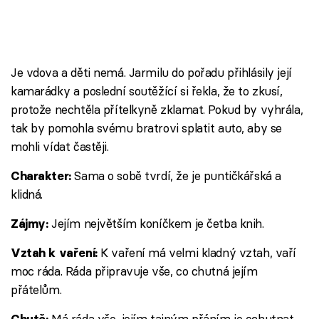
Je vdova a děti nemá. Jarmilu do pořadu přihlásily její
kamarádky a poslední soutěžící si řekla, že to zkusí,
protože nechtěla přítelkyně zklamat. Pokud by vyhrála,
tak by pomohla svému bratrovi splatit auto, aby se
mohli vídat častěji.
Sama o sobě tvrdí, že je puntičkářská a
Charakter:
klidná.
Jejím největším koníčkem je četba knih.
Zájmy:
K vaření má velmi kladný vztah, vaří
Vztah k vaření:
moc ráda. Ráda připravuje vše, co chutná jejím
přátelům.
Má ráda vše, jejím tajným přáním je ochutnat
Chutě: