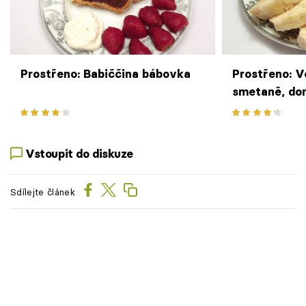
Prostřeno: Babiččina bábovka
Prostřeno: V
smetaně, do
knedlík
Vstoupit do diskuze
Sdílejte článek