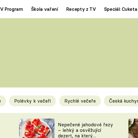
V Program
Škola vaření
Recepty z TV
Speciál: Cuketa
Polévky
Saláty
ČESKÁ KLASIKA
TĚSTOVIN
SILNÉ VÝVARY
SLADKÉ
KRÉMOVÉ
BEZMASÁ J
e
Polévky k večeři
Rychlé večeře
Česká kuchy
y
Tipy a triky
Novink
Nepečené jahodové řezy
– lehký a osvěžující
dezert, na který
KAM ZA JÍDLEM
BLOG