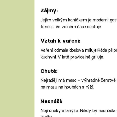
Zájmy:
Jejím velkým koníčkem je moderní gastr
fitness. Ve volném čase cestuje.
Vztah k vaření:
Vaření odmala doslova miluje!Ráda přip
kuchyni. V létě pravidelně griluje.
Chutě:
Nejraději má maso – výhradně čerstvé a
na masu na houbách s rýží.
Nesnáší:
Nejí šneky a lanýže. Nikdy by nesnědla 