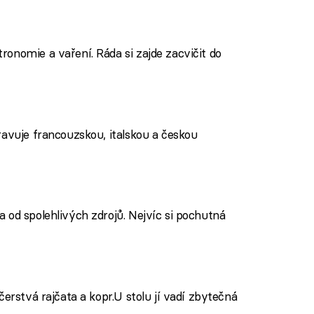
onomie a vaření. Ráda si zajde zacvičit do
ravuje francouzskou, italskou a českou
 od spolehlivých zdrojů. Nejvíc si pochutná
čerstvá rajčata a kopr.U stolu jí vadí zbytečná