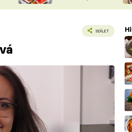
nepotřebujete troubu
ŠÉFREDAK
VYCHYTÁVKY
SOUTĚŽ FR
NA NÁKUPECH
ČASOPIS
Hi
SDÍLET
ová