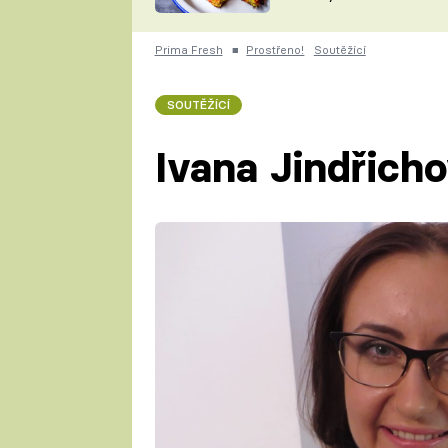
skvělý způsob, jak
ZDENĚK
zpracovat přerostlé
ČESKO NA TALÍŘI
cukety
POHLREICH
Prima Fresh
■
Prostřeno!
Soutěžící
KAROLÍNA,
JAROSLAV SAPÍK
DOMÁCÍ
SOUTĚŽÍCÍ
KUCHAŘKA
KAROLÍNA
KAMBERSKÁ
Ivana Jindřich