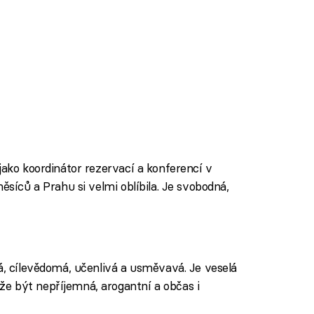
jako koordinátor rezervací a konferencí v
ěsíců a Prahu si velmi oblíbila. Je svobodná,
á, cílevědomá, učenlivá a usměvavá. Je veselá
e být nepříjemná, arogantní a občas i