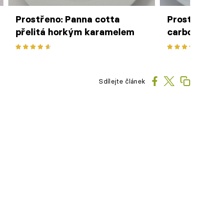
Prostřeno: Panna cotta
Prostřeno: B
přelitá horkým karamelem
carbonara
Sdílejte článek