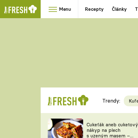
Menu
Recepty
Články
T
Oblíbené
Přílohy
recepty
HRANOLKY
HOUBY
KNEDLÍKY
DÝNĚ
KAŠE
RYCHLOVKY
Trendy:
Kuř
Populární
Videorecept
Cukeťák aneb cuketový
nákyp na plech
kuchaři
s uzeným masem –
TEĎ VAŘÍ ŠÉF!