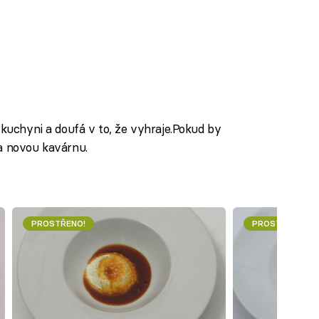
 kuchyni a doufá v to, že vyhraje.Pokud by
a novou kavárnu.
PROSTŘENO!
PROSTŘENO!