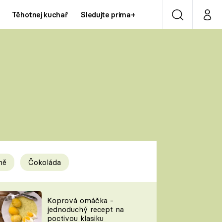
Těhotnej kuchař
Sledujte prima+
Vyhledávání
Můj p
Prima+
Y
CNN Prima NEWS
Prima ZOOM
ÍDLA
Prima LIVING
Prima Ženy
ně
Čokoláda
Prima LAJK
y
Koprová omáčka -
jednoduchý recept na
Sledujte nás
poctivou klasiku