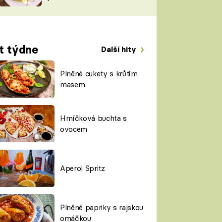
TORKY
ESH
t týdne
Další hity
Plněné cukety s krůtím
masem
Hrníčková buchta s
ovocem
Aperol Spritz
Plněné papriky s rajskou
omáčkou