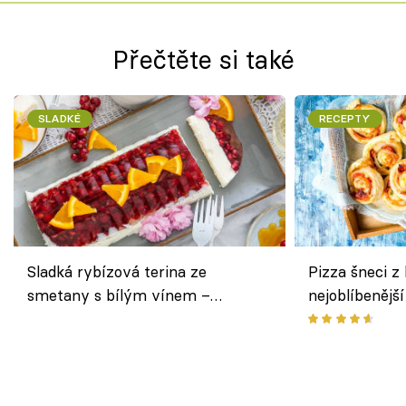
Přečtěte si také
SLADKÉ
RECEPTY
Sladká rybízová terina ze
Pizza šneci z 
smetany s bílým vínem –
nejoblíbenějš
osvěžující dezert s ovocem