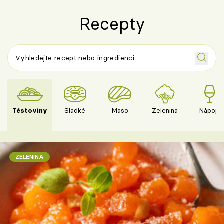
Recepty
Těstoviny
Sladké
Maso
Zelenina
Nápoje
ZELENINA