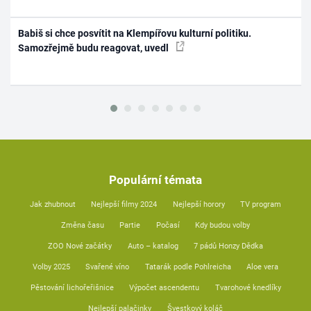
Babiš si chce posvítit na Klempířovu kulturní politiku.
Samozřejmě budu reagovat, uvedl
Populární témata
Jak zhubnout
Nejlepší filmy 2024
Nejlepší horory
TV program
Změna času
Partie
Počasí
Kdy budou volby
ZOO Nové začátky
Auto – katalog
7 pádů Honzy Dědka
Volby 2025
Svařené víno
Tatarák podle Pohlreicha
Aloe vera
Pěstování lichořeřišnice
Výpočet ascendentu
Tvarohové knedlíky
Nejlepší palačinky
Švestkový koláč