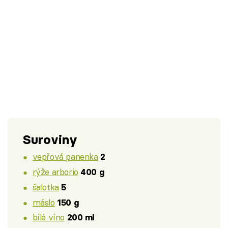
Suroviny
vepřová panenka
2
rýže arborio
400 g
šalotka
5
máslo
150 g
bílé víno
200 ml