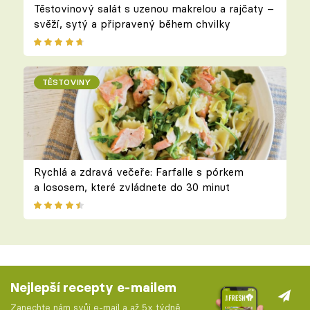
Těstovinový salát s uzenou makrelou a rajčaty –
svěží, sytý a připravený během chvilky
TĚSTOVINY
Rychlá a zdravá večeře: Farfalle s pórkem
a lososem, které zvládnete do 30 minut
Nejlepší recepty e-mailem
Zanechte nám svůj e-mail a až 5x týdně