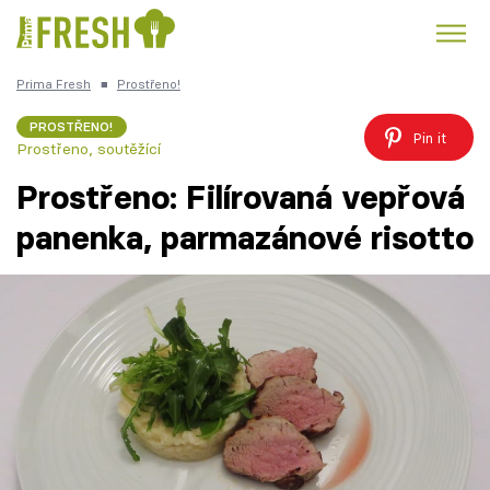
Prima Fresh
■
Prostřeno!
Kuře
Polévky k večeři
Rychlé večeře
Trendy:
PROSTŘENO!
Pin it
Prostřeno, soutěžící
Česká kuchyně
Čokoláda
Prostřeno: Filírovaná vepřová
panenka, parmazánové risotto
Témata
Recepty
Články
TV Program