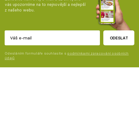
vás upozorníme na to nejnovější a nejlepší
z našeho webu.
ODESLAT
Odesláním formuláře souhlasíte s
podmínkami zpracování osobních
údajů