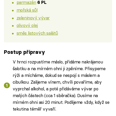
parmazán
6 PL
mořská sůl
zeleninový vývar
olivový olej
směs listových salátů
Postup přípravy
V hrnci rozpustíme máslo, přidáme nakrájenou
šalotku a na mírném ohni ji zpěníme. Přisypeme
rýži a mícháme, dokud se nespojí s máslem a
cibulkou. Zalijeme vínem, chvíli povaříme, aby
vyprchal alkohol, a poté přidáváme vývar po
malých částech (cca 1 sběračka). Dusíme na
mírném ohni asi 20 minut. Podlijeme vždy, když se
tekutina téměř vyvaří.