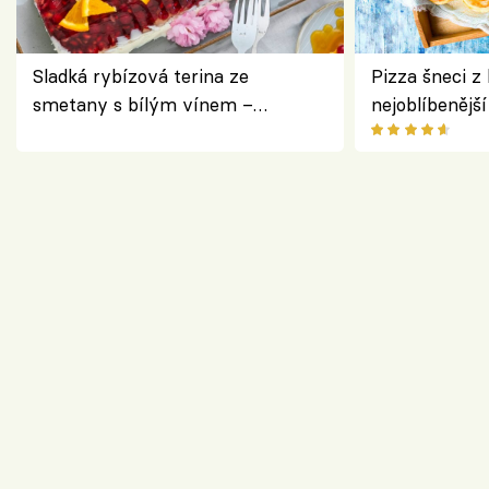
Sladká rybízová terina ze
Pizza šneci z 
smetany s bílým vínem –
nejoblíbenějš
osvěžující dezert s ovocem