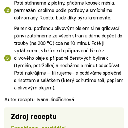
Poté stáhneme z plotny, přidáme kousek másla,
parmazán, osolíme podle potřeby a smícháme
dohromady. Risotto bude díky sýru krémovité.
Panenku potřenou olivovým olejem si na grilovací
pánvi zatáhneme ze všech stran a dáme dopéct do
trouby (na 200 °C) cca na 10 minut. Poté ji
vytáhneme, vložíme do připravené lázně z
olivového oleje a případně čerstvých bylinek
(tymián, petrželka) a necháme 5 minut odpočívat.
Poté nakrájíme – filírujeme– a podáváme společně
s risottem a salátkem (který ochutíme solí, pepřem
a olivovým olejem).
Autor receptu: Ivana Jindřichová
Zdroj receptu