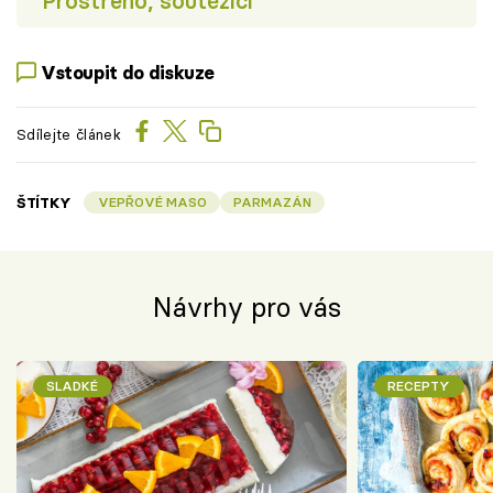
Prostřeno, soutěžící
Vstoupit do diskuze
Sdílejte článek
ŠTÍTKY
VEPŘOVÉ MASO
PARMAZÁN
Návrhy pro vás
SLADKÉ
RECEPTY