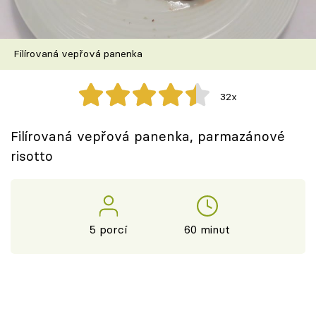
Škola vaření
Recepty z TV
Filírovaná vepřová panenka
Speciál: Cuketa
32x
Těhotnej kuchař
Filírovaná vepřová panenka, parmazánové
Sledujte prima+
risotto
Přihlášení
5 porcí
60 minut
Sledujte nás