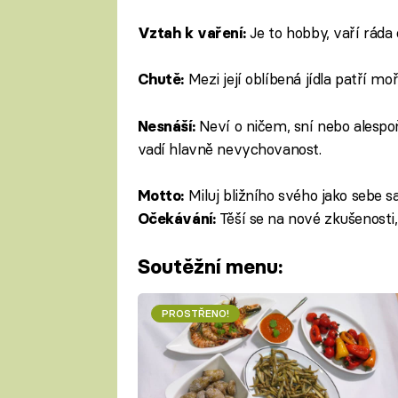
Je to hobby, vaří ráda 
Vztah k vaření:
Mezi její oblíbená jídla patří mo
Chutě:
Neví o ničem, sní nebo alespoň
Nesnáší:
vadí hlavně nevychovanost.
Miluj bližního svého jako sebe 
Motto:
Těší se na nové zkušenosti,
Očekávání:
Soutěžní menu:
PROSTŘENO!