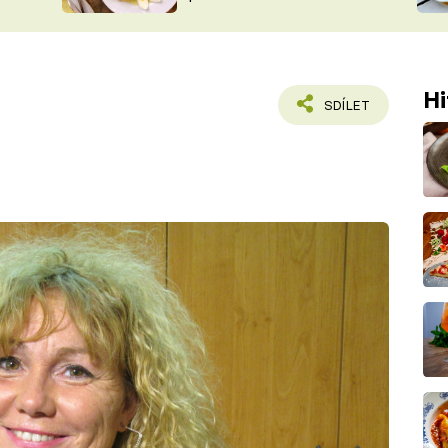
ŠÉFREDAK
VYCHYTÁVKY
SOUTĚŽ FR
NA NÁKUPECH
ČASOPIS
Hi
SDÍLET