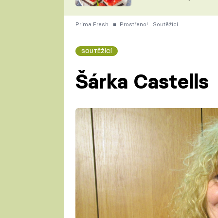
nepotřebujete troubu
ZDENĚK
ČESKO NA TALÍŘI
POHLREICH
Prima Fresh
■
Prostřeno!
Soutěžící
KAROLÍNA,
JAROSLAV SAPÍK
DOMÁCÍ
SOUTĚŽÍCÍ
KUCHAŘKA
KAROLÍNA
KAMBERSKÁ
Šárka Castells