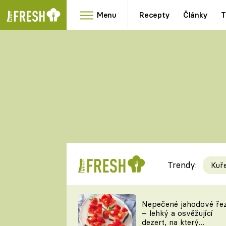
Menu
Recepty
Články
T
Oblíbené
Přílohy
recepty
HRANOLKY
HOUBY
KNEDLÍKY
DÝNĚ
KAŠE
RYCHLOVKY
Trendy:
Kuř
Populární
Videorecept
Nepečené jahodové ře
– lehký a osvěžující
kuchaři
dezert, na který
TEĎ VAŘÍ ŠÉF!