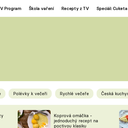
V Program
Škola vaření
Recepty z TV
Speciál: Cuketa
Polévky
Saláty
ČESKÁ KLASIKA
TĚSTOVIN
SILNÉ VÝVARY
SLADKÉ
KRÉMOVÉ
BEZMASÁ J
e
Polévky k večeři
Rychlé večeře
Česká kuchy
y
Tipy a triky
Novink
zy
Koprová omáčka -
jednoduchý recept na
poctivou klasiku
KAM ZA JÍDLEM
BLOG