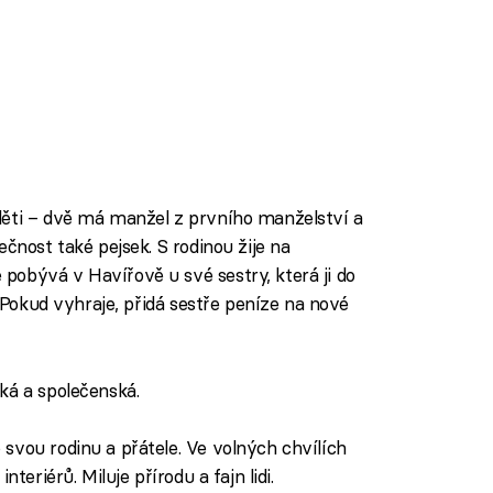
děti – dvě má manžel z prvního manželství a
čnost také pejsek. S rodinou žije na
obývá v Havířově u své sestry, která ji do
. Pokud vyhraje, přidá sestře peníze na nové
ká a společenská.
svou rodinu a přátele. Ve volných chvílích
teriérů. Miluje přírodu a fajn lidi.