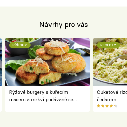
Návrhy pro vás
PŘÍLOHY
RECEPTY
Rýžové burgery s kuřecím
Cuketové rizo
masem a mrkví podávané se
čedarem
salátem – lehká a chutná večeře