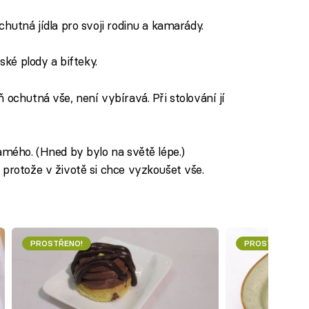
chutná jídla pro svoji rodinu a kamarády.
řské plody a bifteky.
 ochutná vše, není vybíravá. Při stolování jí
samého. (Hned by bylo na světě lépe.)
 protože v životě si chce vyzkoušet vše.
PROSTŘENO!
PROSTŘENO!