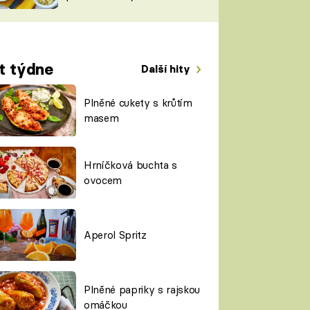
TORKY
ESH
t týdne
Další hity
Plněné cukety s krůtím
masem
Hrníčková buchta s
ovocem
Aperol Spritz
Plněné papriky s rajskou
omáčkou