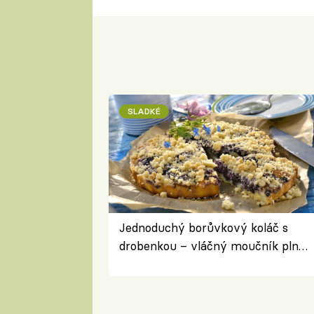
SLADKÉ
Jednoduchý borůvkový koláč s
drobenkou – vláčný moučník plný
ovoce