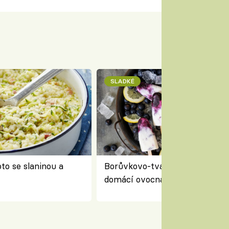
SLADKÉ
to se slaninou a
Borůvkovo-tvarohové nanuky 
domácí ovocná zmrzlina na dř