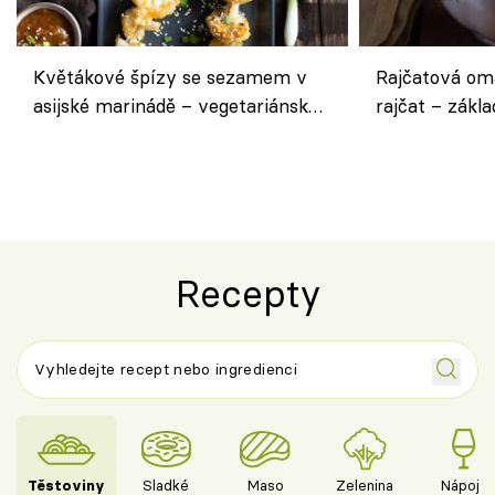
Květákové špízy se sezamem v
Rajčatová om
asijské marinádě – vegetariánská
rajčat – zákla
chuťovka z grilu
Recepty
Těstoviny
Sladké
Maso
Zelenina
Nápoje