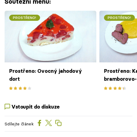
Soutěžní menu:
PROSTŘENO!
PROSTŘENO!
Prostřeno: Ovocný jahodový
Prostřeno: K
dort
bramborovo-
levandulí
Vstoupit do diskuze
Sdílejte článek