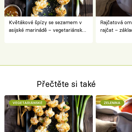
Květákové špízy se sezamem v
Rajčatová om
asijské marinádě – vegetariánská
rajčat – zákla
chuťovka z grilu
Přečtěte si také
VEGETARIÁNSKÉ
ZELENINA