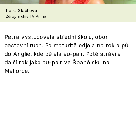
Škola vaření
Petra Stachová
Zdroj: archiv TV Prima
Recepty z TV
Speciál: Cuketa
Petra vystudovala střední školu, obor
cestovní ruch. Po maturitě odjela na rok a půl
Těhotnej kuchař
do Anglie, kde dělala au-pair. Poté strávila
další rok jako au-pair ve Španělsku na
Sledujte prima+
Mallorce.
Přihlášení
Sledujte nás