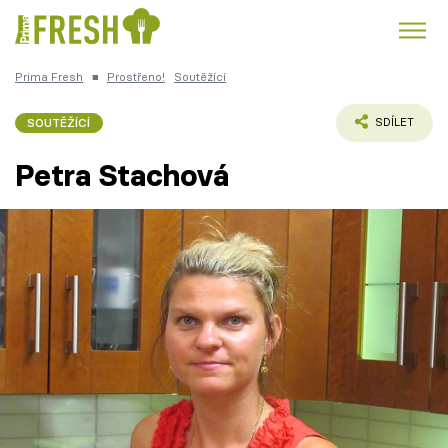
Prima Fresh
■
Prostřeno!
Soutěžící
Kuře
Polévky k večeři
Rychlé večeře
Trendy:
SOUTĚŽÍCÍ
SDÍLET
Česká kuchyně
Čokoláda
Petra Stachová
Témata
Recepty
Články
TV Program