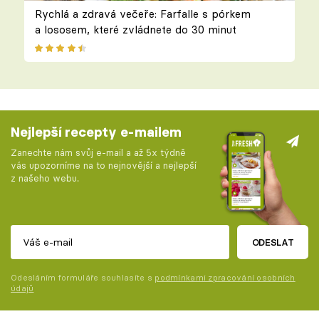
Rychlá a zdravá večeře: Farfalle s pórkem
a lososem, které zvládnete do 30 minut
Nejlepší recepty e-mailem
Zanechte nám svůj e-mail a až 5x týdně
vás upozorníme na to nejnovější a nejlepší
z našeho webu.
ODESLAT
Odesláním formuláře souhlasíte s
podmínkami zpracování osobních
údajů