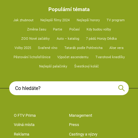
Populární témata
Jak zhubnout
Nejlepší filmy 2024
Nejlepší horory
TV program
Změna času
Partie
Počasí
Kdy budou volby
ZOO Nové začátky
Auto – katalog
7 pádů Honzy Dědka
Volby 2025
Svařené víno
Tatarák podle Pohlreicha
Aloe vera
Pěstování lichořeřišnice
Výpočet ascendentu
Tvarohové knedlíky
Nejlepší palačinky
Švestkový koláč
O FTV Prima
Management
Volná místa
Press
Reklama
Castingy a výzvy