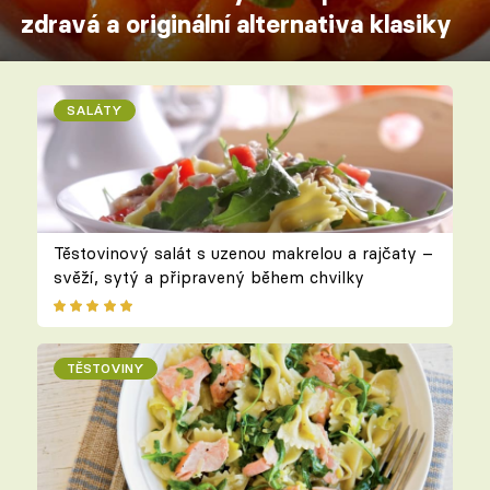
zdravá a originální alternativa klasiky
SALÁTY
Těstovinový salát s uzenou makrelou a rajčaty –
svěží, sytý a připravený během chvilky
TĚSTOVINY