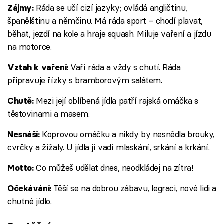
Ráda se učí cizí jazyky; ovládá angličtinu,
Zájmy:
španělštinu a němčinu. Má ráda sport – chodí plavat,
běhat, jezdí na kole a hraje squash. Miluje vaření a jízdu
na motorce.
Vaří ráda a vždy s chutí. Ráda
Vztah k vaření:
připravuje řízky s bramborovým salátem.
Mezi její oblíbená jídla patří rajská omáčka s
Chutě:
těstovinami a masem.
Koprovou omáčku a nikdy by nesnědla brouky,
Nesnáší:
cvrčky a žížaly. U jídla jí vadí mlaskání, srkání a krkání.
Co můžeš udělat dnes, neodkládej na zítra!
Motto:
Těší se na dobrou zábavu, legraci, nové lidi a
Očekávání:
chutné jídlo.