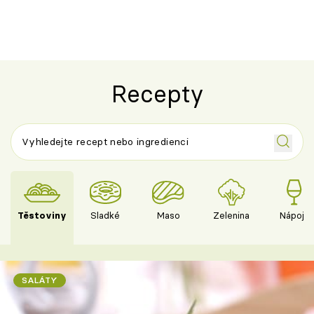
Recepty
Těstoviny
Sladké
Maso
Zelenina
Nápoje
SALÁTY