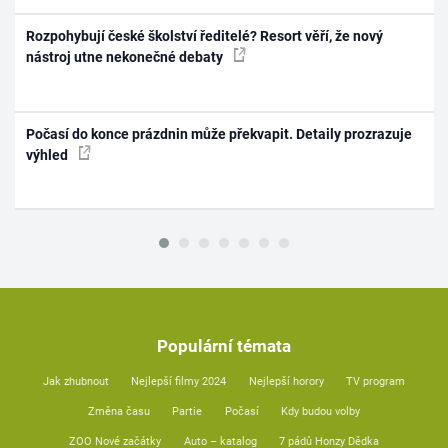
Rozpohybují české školství ředitelé? Resort věří, že nový
nástroj utne nekonečné debaty
Počasí do konce prázdnin může překvapit. Detaily prozrazuje
výhled
Populární témata
Jak zhubnout
Nejlepší filmy 2024
Nejlepší horory
TV program
Změna času
Partie
Počasí
Kdy budou volby
ZOO Nové začátky
Auto – katalog
7 pádů Honzy Dědka