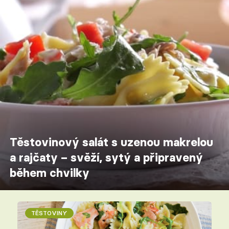
Těstovinový salát s uzenou makrelou
a rajčaty – svěží, sytý a připravený
během chvilky
TĚSTOVINY