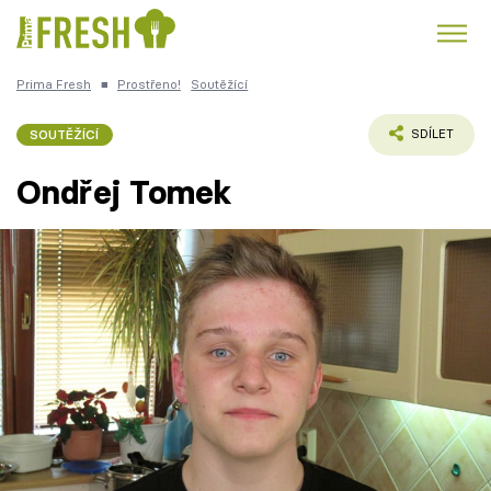
Prima Fresh
■
Prostřeno!
Soutěžící
Kuře
Polévky k večeři
Rychlé večeře
Trendy:
SOUTĚŽÍCÍ
SDÍLET
Česká kuchyně
Čokoláda
Ondřej Tomek
Témata
Recepty
Články
TV Program