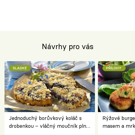
Návrhy pro vás
SLADKÉ
PŘÍLOHY
Jednoduchý borůvkový koláč s
Rýžové burge
drobenkou – vláčný moučník plný
masem a mrk
ovoce
salátem – leh