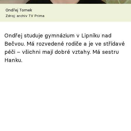
Škola vaření
Ondřej Tomek
Zdroj: archiv TV Prima
Recepty z TV
Speciál: Cuketa
Ondřej studuje gymnázium v Lipníku nad
Bečvou. Má rozvedené rodiče a je ve střídavé
Těhotnej kuchař
péči – všichni mají dobré vztahy. Má sestru
Hanku.
Sledujte prima+
Přihlášení
Sledujte nás