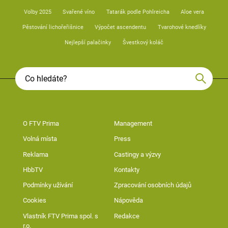
Volby 2025
Svařené víno
Tatarák podle Pohlreicha
Aloe vera
Pěstování lichořeřišnice
Výpočet ascendentu
Tvarohové knedlíky
Nejlepší palačinky
Švestkový koláč
O FTV Prima
Management
Volná místa
Press
Reklama
Castingy a výzvy
HbbTV
Kontakty
Podmínky užívání
Zpracování osobních údajů
Cookies
Nápověda
Vlastník FTV Prima spol. s
Redakce
r.o.