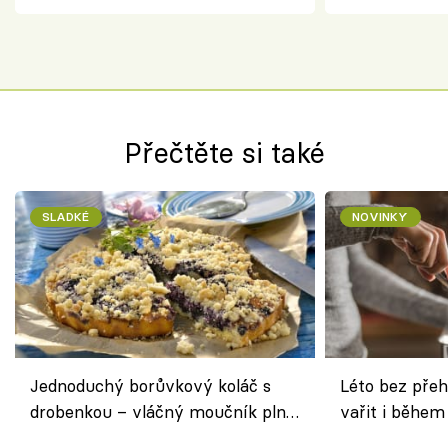
Přečtěte si také
SLADKÉ
NOVINKY
Jednoduchý borůvkový koláč s
Léto bez přeh
drobenkou – vláčný moučník plný
vařit i během
ovoce