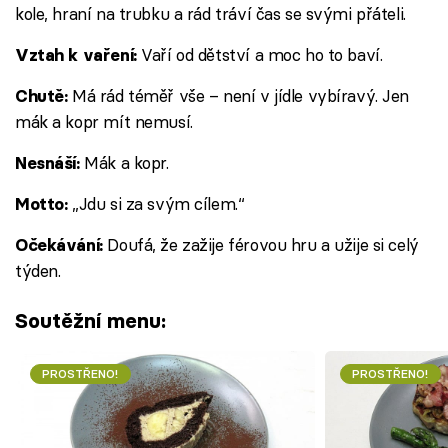
kole, hraní na trubku a rád tráví čas se svými přáteli.
Vaří od dětství a moc ho to baví.
Vztah k vaření:
Má rád téměř vše – není v jídle vybíravý. Jen
Chutě:
mák a kopr mít nemusí.
Mák a kopr.
Nesnáší:
„Jdu si za svým cílem.“
Motto:
Doufá, že zažije férovou hru a užije si celý
Očekávání:
týden.
Soutěžní menu:
PROSTŘENO!
PROSTŘENO!