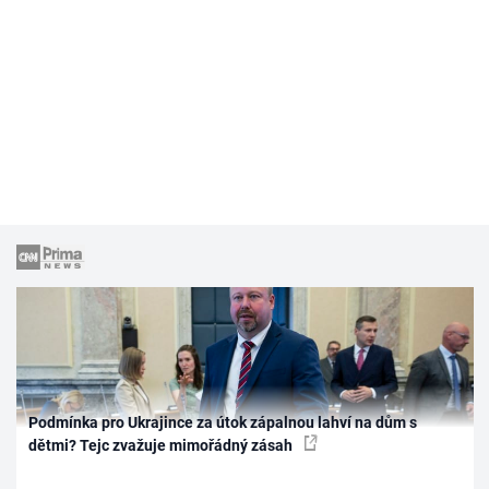
Podmínka pro Ukrajince za útok zápalnou lahví na dům s
dětmi? Tejc zvažuje mimořádný zásah