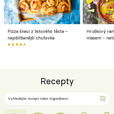
Pizza šneci z listového těsta –
Hruškový ram
nejoblíbenější chuťovka
masem – netr
asijském styl
Recepty