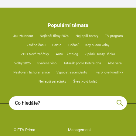
Populární témata
Jak zhubnout
Nejlepší filmy 2024
Nejlepší horory
TV program
Změna času
Partie
Počasí
Kdy budou volby
ZOO Nové začátky
Auto – katalog
7 pádů Honzy Dědka
Volby 2025
Svařené víno
Tatarák podle Pohlreicha
Aloe vera
Pěstování lichořeřišnice
Výpočet ascendentu
Tvarohové knedlíky
Nejlepší palačinky
Švestkový koláč
O FTV Prima
Management