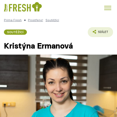
Prima Fresh
■
Prostřeno!
Soutěžící
Kuře
Polévky k večeři
Rychlé večeře
Trendy:
SOUTĚŽÍCÍ
SDÍLET
Česká kuchyně
Čokoláda
Kristýna Ermanová
Témata
Recepty
Články
TV Program