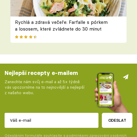
Rychlá a zdravá večeře: Farfalle s pórkem
a lososem, které zvládnete do 30 minut
Nejlepší recepty e-mailem
Zanechte nám svůj e-mail a až 5x týdně
vás upozorníme na to nejnovější a nejlepší
z našeho webu.
ODESLAT
Odesláním formuláře souhlasíte s
podmínkami zpracování osobních