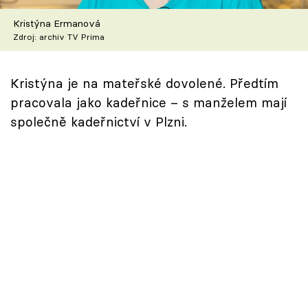
Škola vaření
Kristýna Ermanová
Zdroj: archiv TV Prima
Recepty z TV
Speciál: Cuketa
Kristýna je na mateřské dovolené. Předtím
pracovala jako kadeřnice – s manželem mají
Těhotnej kuchař
společně kadeřnictví v Plzni.
Sledujte prima+
Přihlášení
Sledujte nás