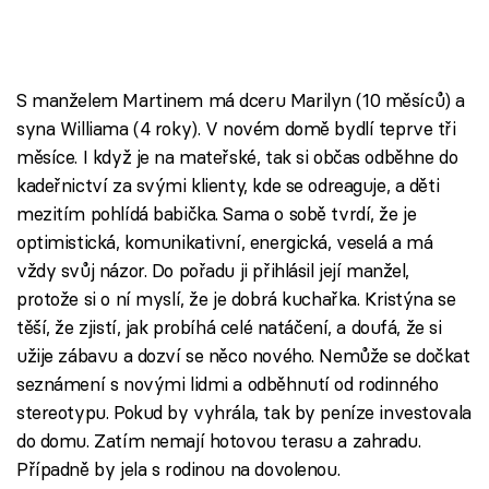
S manželem Martinem má dceru Marilyn (10 měsíců) a
syna Williama (4 roky). V novém domě bydlí teprve tři
měsíce. I když je na mateřské, tak si občas odběhne do
kadeřnictví za svými klienty, kde se odreaguje, a děti
mezitím pohlídá babička. Sama o sobě tvrdí, že je
optimistická, komunikativní, energická, veselá a má
vždy svůj názor. Do pořadu ji přihlásil její manžel,
protože si o ní myslí, že je dobrá kuchařka. Kristýna se
těší, že zjistí, jak probíhá celé natáčení, a doufá, že si
užije zábavu a dozví se něco nového. Nemůže se dočkat
seznámení s novými lidmi a odběhnutí od rodinného
stereotypu. Pokud by vyhrála, tak by peníze investovala
do domu. Zatím nemají hotovou terasu a zahradu.
Případně by jela s rodinou na dovolenou.