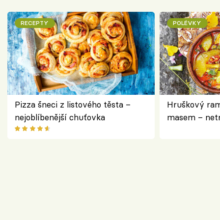
RECEPTY
POLÉVKY
Pizza šneci z listového těsta –
Hruškový ram
nejoblíbenější chuťovka
masem – netr
asijském styl