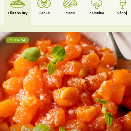
Těstoviny
Sladké
Maso
Zelenina
Nápoje
ZELENINA