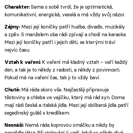
Sama o sobě tvrdí, že je optimistická,
Charakter:
komunikativní, energická, veselá a má vždy svůj názor.
Mezi její koníčky patří hudba, divadlo, muzikály
Zájmy:
a zpěv. S manželem oba rádi zpívají a chodí na karaoke.
Mezi její koníčky patří i jejich děti, se kterými tráví
nejvíc času.
K vaření má kladný vztah – vaří každý
Vztah k vaření:
den, a tak je to někdy z radosti, a někdy z povinnosti.
Pokud má na vaření čas, tak ji to vždy baví.
Má ráda skoro vše. Nejčastěji připravuje
Chutě:
těstoviny a chleba ve vajíčku, který má rád syn. Doma
mají rádi česká a italská jídla. Mezi její oblíbená jídla patří
segedínský guláš s knedlíkem.
Nemá ráda koprovou omáčku a nikdy by
Nesnáší:
nesnědla játra. Při stolování jí vadí, když se někdo dívá