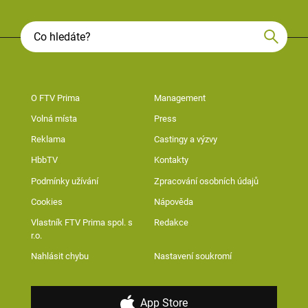
O FTV Prima
Management
Volná místa
Press
Reklama
Castingy a výzvy
HbbTV
Kontakty
Podmínky užívání
Zpracování osobních údajů
Cookies
Nápověda
Vlastník FTV Prima spol. s
Redakce
r.o.
Nahlásit chybu
Nastavení soukromí
App Store