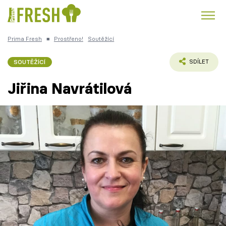
Prima Fresh
■
Prostřeno!
Soutěžící
Kuře
Polévky k večeři
Rychlé večeře
Trendy:
SOUTĚŽÍCÍ
SDÍLET
Česká kuchyně
Čokoláda
Jiřina Navrátilová
Témata
Recepty
Články
TV Program