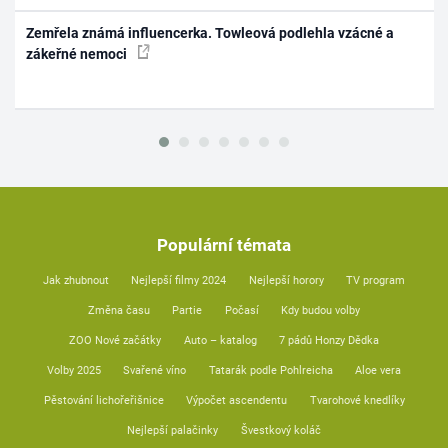
Zemřela známá influencerka. Towleová podlehla vzácné a
zákeřné nemoci
Populární témata
Jak zhubnout
Nejlepší filmy 2024
Nejlepší horory
TV program
Změna času
Partie
Počasí
Kdy budou volby
ZOO Nové začátky
Auto – katalog
7 pádů Honzy Dědka
Volby 2025
Svařené víno
Tatarák podle Pohlreicha
Aloe vera
Pěstování lichořeřišnice
Výpočet ascendentu
Tvarohové knedlíky
Nejlepší palačinky
Švestkový koláč