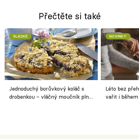
Přečtěte si také
SLADKÉ
NOVINKY
Jednoduchý borůvkový koláč s
Léto bez přeh
drobenkou – vláčný moučník plný
vařit i během
ovoce