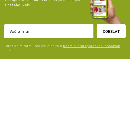
z našeho webu.
ODESLAT
Odesláním formuláře souhlasíte s
podmínkami zpracování osobních
údajů