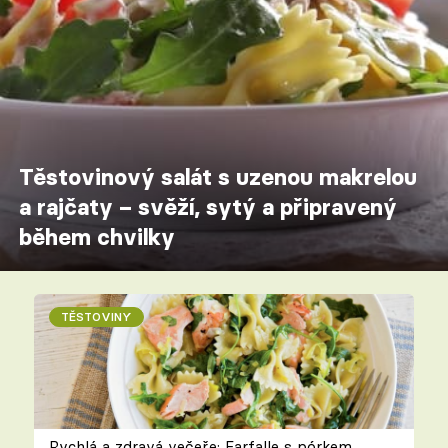
Těstovinový salát s uzenou makrelou
a rajčaty – svěží, sytý a připravený
během chvilky
TĚSTOVINY
Rychlá a zdravá večeře: Farfalle s pórkem