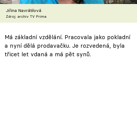
Škola vaření
Jiřina Navrátilová
Zdroj: archiv TV Prima
Recepty z TV
Speciál: Cuketa
Má základní vzdělání. Pracovala jako pokladní
a nyní dělá prodavačku. Je rozvedená, byla
Těhotnej kuchař
třicet let vdaná a má pět synů.
Sledujte prima+
Přihlášení
Sledujte nás