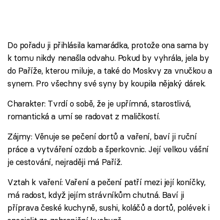
Do pořadu ji přihlásila kamarádka, protože ona sama by
k tomu nikdy nenašla odvahu. Pokud by vyhrála, jela by
do Paříže, kterou miluje, a také do Moskvy za vnučkou a
synem. Pro všechny své syny by koupila nějaký dárek.
Charakter: Tvrdí o sobě, že je upřímná, starostlivá,
romantická a umí se radovat z maličkostí.
Zájmy: Věnuje se pečení dortů a vaření, baví ji ruční
práce a vytváření ozdob a šperkovnic. Její velkou vášní
je cestování, nejraději má Paříž.
Vztah k vaření: Vaření a pečení patří mezi její koníčky,
má radost, když jejím strávníkům chutná. Baví ji
příprava české kuchyně, sushi, koláčů a dortů, polévek i