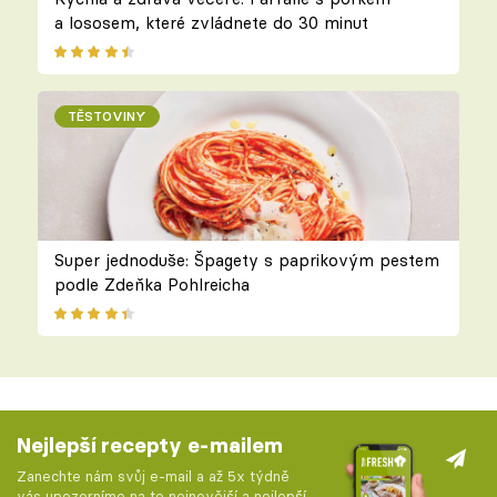
a lososem, které zvládnete do 30 minut
TĚSTOVINY
Super jednoduše: Špagety s paprikovým pestem
podle Zdeňka Pohlreicha
Nejlepší recepty e-mailem
Zanechte nám svůj e-mail a až 5x týdně
vás upozorníme na to nejnovější a nejlepší