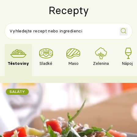
Recepty
Těstoviny
Sladké
Maso
Zelenina
Nápoje
SALÁTY