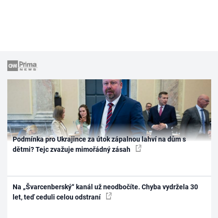
Podmínka pro Ukrajince za útok zápalnou lahví na dům s
dětmi? Tejc zvažuje mimořádný zásah
Na „Švarcenberský“ kanál už neodbočíte. Chyba vydržela 30
let, teď ceduli celou odstraní