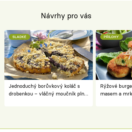
Návrhy pro vás
SLADKÉ
PŘÍLOHY
Jednoduchý borůvkový koláč s
Rýžové burge
drobenkou – vláčný moučník plný
masem a mrk
ovoce
salátem – leh