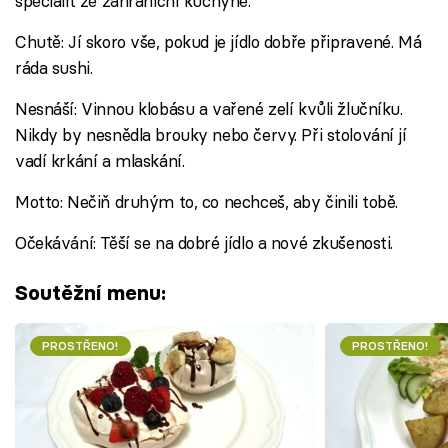
specialit ze zahraniční kuchyně.
Chutě: Jí skoro vše, pokud je jídlo dobře připravené. Má
ráda sushi.
Nesnáší: Vinnou klobásu a vařené zelí kvůli žlučníku.
Nikdy by nesnědla brouky nebo červy. Při stolování jí
vadí krkání a mlaskání.
Motto: Nečiň druhým to, co nechceš, aby činili tobě.
Očekávání: Těší se na dobré jídlo a nové zkušenosti.
Soutěžní menu:
PROSTŘENO!
PROSTŘENO!