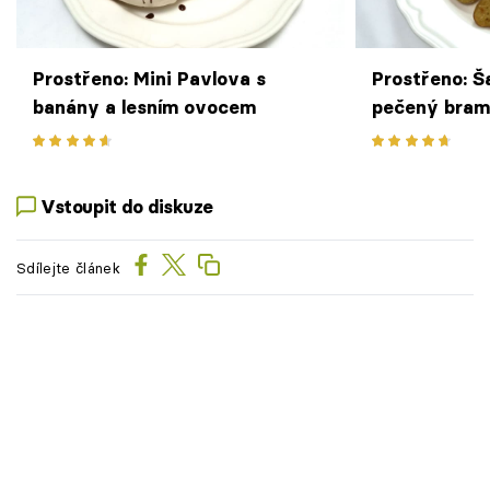
Prostřeno: Mini Pavlova s
Prostřeno: Ša
banány a lesním ovocem
pečený bramb
smetanový a
Vstoupit do diskuze
Sdílejte článek