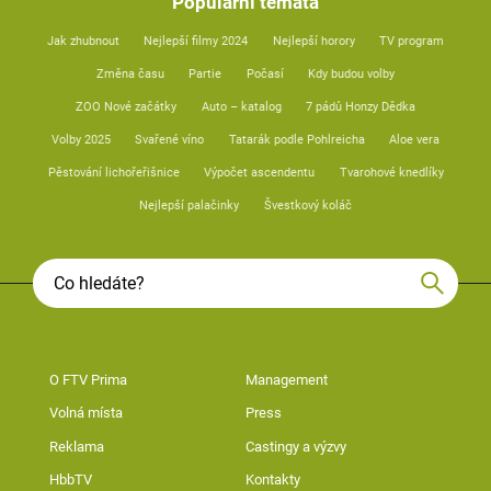
Populární témata
Jak zhubnout
Nejlepší filmy 2024
Nejlepší horory
TV program
Změna času
Partie
Počasí
Kdy budou volby
ZOO Nové začátky
Auto – katalog
7 pádů Honzy Dědka
Volby 2025
Svařené víno
Tatarák podle Pohlreicha
Aloe vera
Pěstování lichořeřišnice
Výpočet ascendentu
Tvarohové knedlíky
Nejlepší palačinky
Švestkový koláč
O FTV Prima
Management
Volná místa
Press
Reklama
Castingy a výzvy
HbbTV
Kontakty