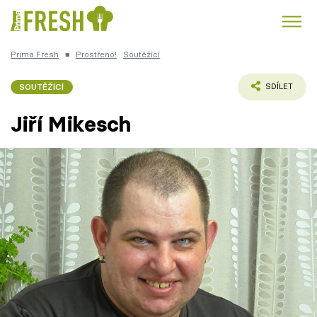
Prima Fresh
■
Prostřeno!
Soutěžící
Kuře
Polévky k večeři
Rychlé večeře
Trendy:
SOUTĚŽÍCÍ
SDÍLET
Česká kuchyně
Čokoláda
Jiří Mikesch
Témata
Recepty
Články
TV Program