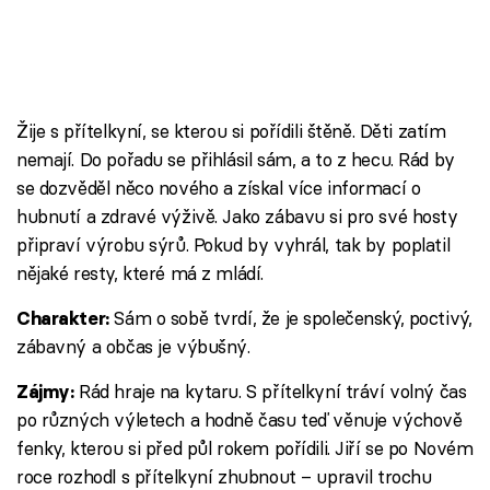
Žije s přítelkyní, se kterou si pořídili štěně. Děti zatím
nemají. Do pořadu se přihlásil sám, a to z hecu. Rád by
se dozvěděl něco nového a získal více informací o
hubnutí a zdravé výživě. Jako zábavu si pro své hosty
připraví výrobu sýrů. Pokud by vyhrál, tak by poplatil
nějaké resty, které má z mládí.
Sám o sobě tvrdí, že je společenský, poctivý,
Charakter:
zábavný a občas je výbušný.
Rád hraje na kytaru. S přítelkyní tráví volný čas
Zájmy:
po různých výletech a hodně času teď věnuje výchově
fenky, kterou si před půl rokem pořídili. Jiří se po Novém
roce rozhodl s přítelkyní zhubnout – upravil trochu