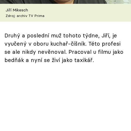
Škola vaření
Jiří Mikesch
Zdroj: archiv TV Prima
Recepty z TV
Speciál: Cuketa
Druhý a poslední muž tohoto týdne, Jiří, je
vyučený v oboru kuchař-číšník. Této profesi
Těhotnej kuchař
se ale nikdy nevěnoval. Pracoval u filmu jako
bedňák a nyní se živí jako taxikář.
Sledujte prima+
Přihlášení
Sledujte nás