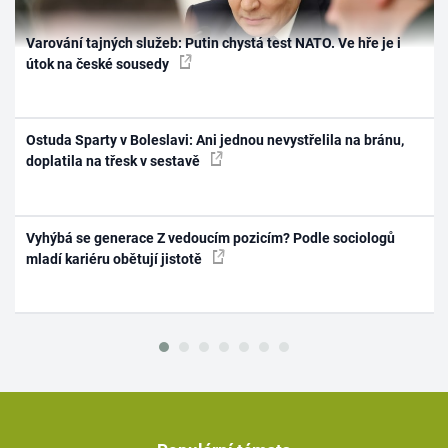
Varování tajných služeb: Putin chystá test NATO. Ve hře je i
útok na české sousedy
Ostuda Sparty v Boleslavi: Ani jednou nevystřelila na bránu,
doplatila na třesk v sestavě
Vyhýbá se generace Z vedoucím pozicím? Podle sociologů
mladí kariéru obětují jistotě