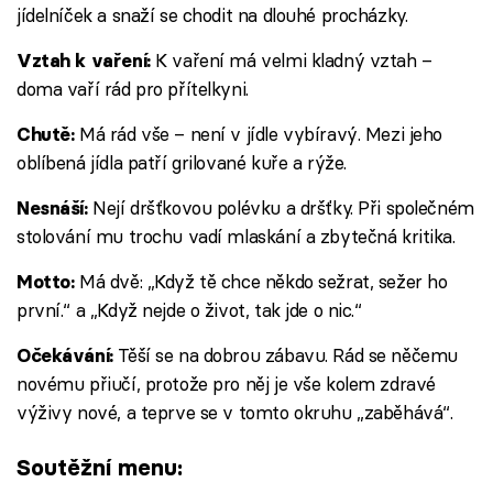
jídelníček a snaží se chodit na dlouhé procházky.
K vaření má velmi kladný vztah –
Vztah k vaření:
doma vaří rád pro přítelkyni.
Má rád vše – není v jídle vybíravý. Mezi jeho
Chutě:
oblíbená jídla patří grilované kuře a rýže.
Nejí dršťkovou polévku a dršťky. Při společném
Nesnáší:
stolování mu trochu vadí mlaskání a zbytečná kritika.
Má dvě: „Když tě chce někdo sežrat, sežer ho
Motto:
první.“ a „Když nejde o život, tak jde o nic.“
Těší se na dobrou zábavu. Rád se něčemu
Očekávání:
novému přiučí, protože pro něj je vše kolem zdravé
výživy nové, a teprve se v tomto okruhu „zaběhává“.
Soutěžní menu: