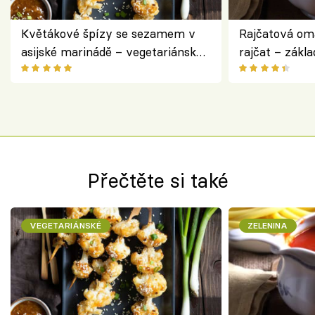
Květákové špízy se sezamem v
Rajčatová om
asijské marinádě – vegetariánská
rajčat – zákla
chuťovka z grilu
Přečtěte si také
VEGETARIÁNSKÉ
ZELENINA