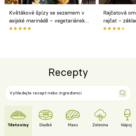
Květákové špízy se sezamem v
Rajčatová om
asijské marinádě – vegetariánská
rajčat – zákla
chuťovka z grilu
Recepty
Těstoviny
Sladké
Maso
Zelenina
Nápoje