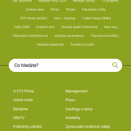
Jak zhubnout
Nejlepší filmy 2024
Nejlepší horory
TV program
Změna času
Partie
Počasí
Kdy budou volby
ZOO Nové začátky
Auto – katalog
7 pádů Honzy Dědka
Volby 2025
Svařené víno
Tatarák podle Pohlreicha
Aloe vera
Pěstování lichořeřišnice
Výpočet ascendentu
Tvarohové knedlíky
Nejlepší palačinky
Švestkový koláč
O FTV Prima
Management
Volná místa
Press
Reklama
Castingy a výzvy
HbbTV
Kontakty
Podmínky užívání
Zpracování osobních údajů