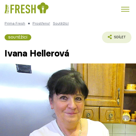
Prima Fresh
■
Prostřeno!
Soutěžící
Kuře
Polévky k večeři
Rychlé večeře
Trendy:
SOUTĚŽÍCÍ
SDÍLET
Česká kuchyně
Čokoláda
Ivana Hellerová
Témata
Recepty
Články
TV Program