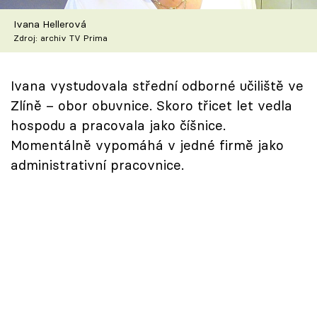
Škola vaření
Ivana Hellerová
Zdroj: archiv TV Prima
Recepty z TV
Speciál: Cuketa
Ivana vystudovala střední odborné učiliště ve
Zlíně – obor obuvnice. Skoro třicet let vedla
Těhotnej kuchař
hospodu a pracovala jako číšnice.
Momentálně vypomáhá v jedné firmě jako
Sledujte prima+
administrativní pracovnice.
Přihlášení
Sledujte nás