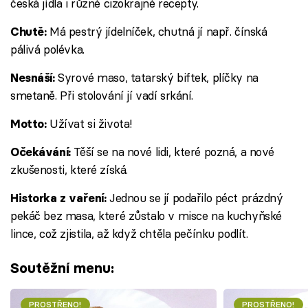
česká jídla i různé cizokrajné recepty.
Má pestrý jídelníček, chutná jí např. čínská
Chutě:
pálivá polévka.
Syrové maso, tatarský biftek, plíčky na
Nesnáší:
smetaně. Při stolování jí vadí srkání.
Užívat si života!
Motto:
Těší se na nové lidi, které pozná, a nové
Očekávání:
zkušenosti, které získá.
Jednou se jí podařilo péct prázdný
Historka z vaření:
pekáč bez masa, které zůstalo v misce na kuchyňské
lince, což zjistila, až když chtěla pečínku podlít.
Soutěžní menu:
PROSTŘENO!
PROSTŘENO!