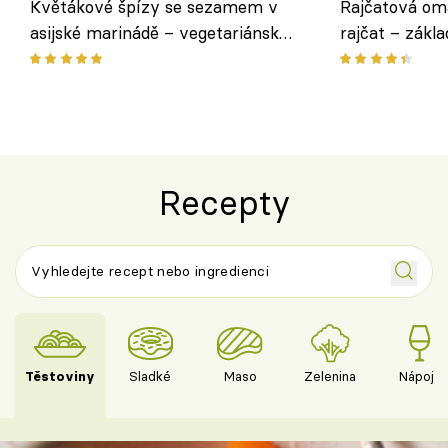
Květákové špízy se sezamem v
Rajčatová om
asijské marinádě – vegetariánská
rajčat – zákla
chuťovka z grilu
Recepty
Těstoviny
Sladké
Maso
Zelenina
Nápoje