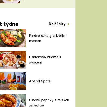
TORKY
ESH
t týdne
Další hity
Plněné cukety s krůtím
masem
Hrníčková buchta s
ovocem
Aperol Spritz
Plněné papriky s rajskou
omáčkou