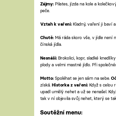
Pilates, jízda na kole a kolečkov
Zájmy:
peče.
Kladný, vaření ji baví a
Vztah k vaření:
Má ráda skoro vše, v jídle není
Chutě:
čínská jídla.
Brokolici, kopr, sladké knedlí
Nesnáší:
plody a velmi mastné jídlo. Při společné
Spoléhat se jen sám na sebe.
Motto:
Oč
získá.
Když s celou r
Historka z vaření:
upadl umělý nehet a už se nenašel. Když
tak v ní objevila svůj nehet, který se ta
Soutěžní menu: