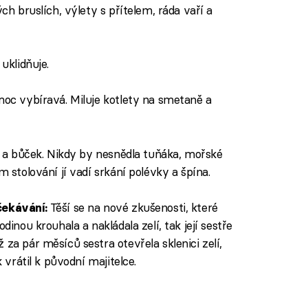
ých bruslích, výlety s přítelem, ráda vaří a
 uklidňuje.
 moc vybíravá. Miluje kotlety na smetaně a
ky a bůček. Nikdy by nesnědla tuňáka, mořské
m stolování jí vadí srkání polévky a špína.
Těší se na nové zkušenosti, které
ekávání:
odinou krouhala a nakládala zelí, tak její sestře
 za pár měsíců sestra otevřela sklenici zelí,
k vrátil k původní majitelce.