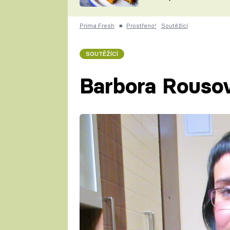
skvělý způsob, jak
ZDENĚK
zpracovat přerostlé
ČESKO NA TALÍŘI
cukety
POHLREICH
Prima Fresh
■
Prostřeno!
Soutěžící
KAROLÍNA,
JAROSLAV SAPÍK
DOMÁCÍ
SOUTĚŽÍCÍ
KUCHAŘKA
KAROLÍNA
KAMBERSKÁ
Barbora Rouso