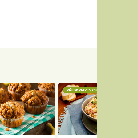
PŘEDKRMY A CHUŤOVKY