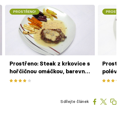
PROSTŘENO!
PROSTŘENO!
Prostřeno: Steak z krkovice s
Prostřeno: 
hořčičnou omáčkou, barevné
polévka
hranolky
Sdílejte článek