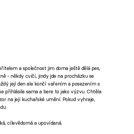
řítelem a společnost jim doma ještě dělá pes,
zně - někdy cvičí, jindy jde na procházku se
ždý její den ale končí vařením a posezením s
e přihlásila sama a bere to jako výzvu. Chtěla
názor na její kuchařské umění. Pokud vyhraje,
du.
ská, cílevědomá a upovídaná.