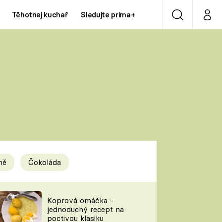
Těhotnej kuchař
Sledujte prima+
Vyhledávání
Můj p
Prima+
Y
CNN Prima NEWS
Prima ZOOM
ÍDLA
Prima LIVING
Prima Ženy
ně
Čokoláda
Prima LAJK
y
Koprová omáčka -
jednoduchý recept na
Sledujte nás
poctivou klasiku