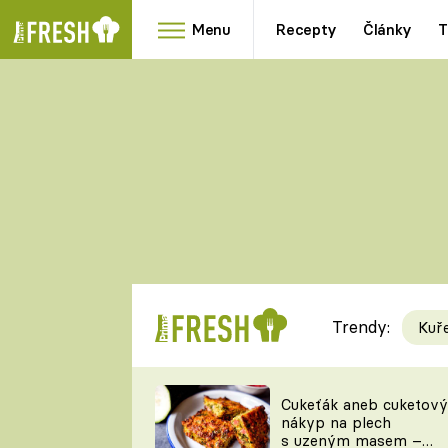
Menu
Recepty
Články
T
Oblíbené
Přílohy
recepty
HRANOLKY
HOUBY
KNEDLÍKY
DÝNĚ
KAŠE
RYCHLOVKY
Trendy:
Kuř
Populární
Videorecept
Cukeťák aneb cuketový
nákyp na plech
kuchaři
s uzeným masem –
TEĎ VAŘÍ ŠÉF!