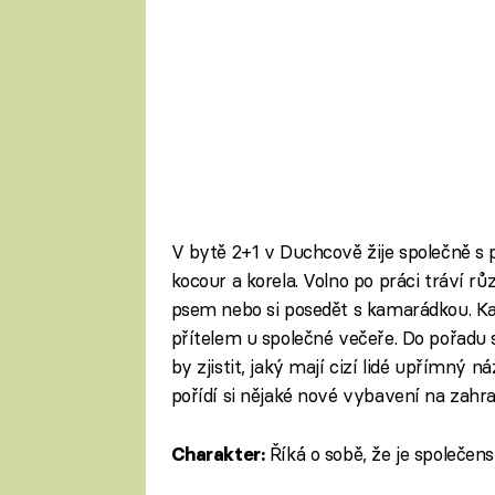
V bytě 2+1 v Duchcově žije společně s p
kocour a korela. Volno po práci tráví rů
psem nebo si posedět s kamarádkou. Ka
přítelem u společné večeře. Do pořadu s
by zjistit, jaký mají cizí lidé upřímný 
pořídí si nějaké nové vybavení na zahra
Říká o sobě, že je společen
Charakter: