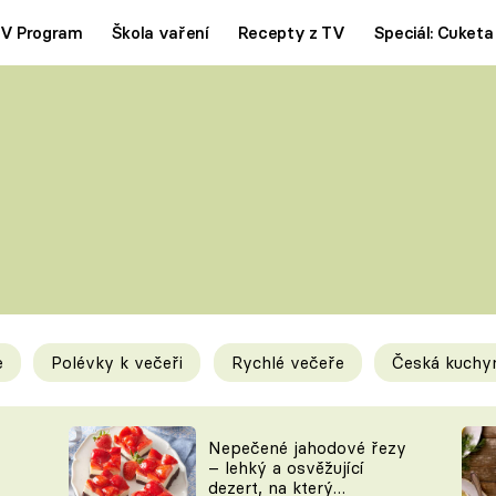
V Program
Škola vaření
Recepty z TV
Speciál: Cuketa
Polévky
Saláty
ČESKÁ KLASIKA
TĚSTOVIN
SILNÉ VÝVARY
SLADKÉ
KRÉMOVÉ
BEZMASÁ J
e
Polévky k večeři
Rychlé večeře
Česká kuchy
y
Tipy a triky
Novink
Nepečené jahodové řezy
– lehký a osvěžující
dezert, na který
KAM ZA JÍDLEM
BLOG