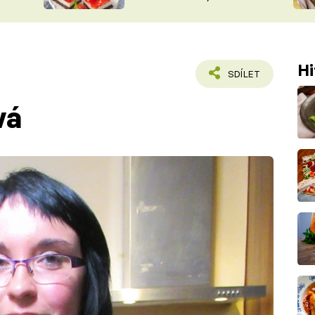
nepotřebujete troubu
ŠÉFREDAK
VYCHYTÁVKY
SOUTĚŽ FR
NA NÁKUPECH
ČASOPIS
Hi
SDÍLET
vá