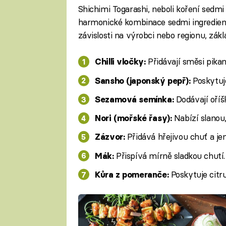
Shichimi Togarashi, neboli koření sedmi 
harmonické kombinace sedmi ingrediencí
závislosti na výrobci nebo regionu, zák
Přidávají směsi pika
Chilli vločky:
Poskytuj
Sansho (japonský pepř):
Dodávají oří
Sezamová semínka:
Nabízí slanou
Nori (mořské řasy):
Přidává hřejivou chuť a j
Zázvor:
Přispívá mírně sladkou chutí.
Mák:
Poskytuje citr
Kůra z pomeranče: