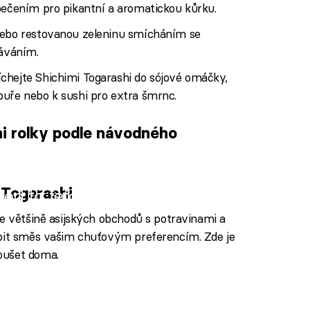
ečením pro pikantní a aromatickou kůrku.
ebo restovanou zeleninu smícháním se
dáváním.
chejte Shichimi Togarashi do sójové omáčky,
uře nebo k sushi pro extra šmrnc.
i rolky podle návodného
 Togarashi
iled to fetch
ve většině asijských obchodů s potravinami a
obit směs vašim chuťovým preferencím. Zde je
oušet doma.