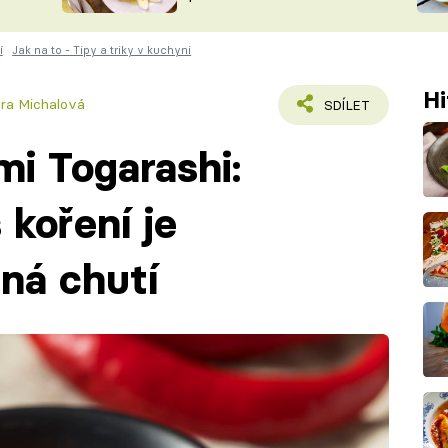
ŠÉFREDAK
VYCHYTÁVKY
í
Jak na to - Tipy a triky v kuchyni
SOUTĚŽ FR
NA NÁKUPECH
ČASOPIS
Hi
ára Michalová
SDÍLET
mi Togarashi:
koření je
lná chutí