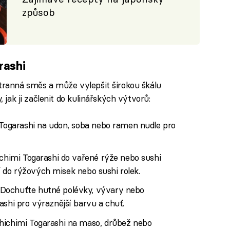
způsob
rashi
stranná směs a může vylepšit širokou škálu
, jak ji začlenit do kulinářských výtvorů:
Togarashi na udon, soba nebo ramen nudle pro
chimi Togarashi do vařené rýže nebo sushi
tí do rýžových misek nebo sushi rolek.
Dochuťte hutné polévky, vývary nebo
shi pro výraznější barvu a chuť.
hichimi Togarashi na maso, drůbež nebo