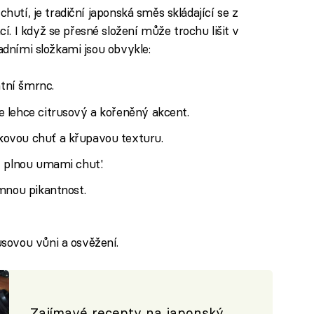
chutí, je tradiční japonská směs skládající se z
. I když se přesné složení může trochu lišit v
ladními složkami jsou obvykle:
ntní šmrnc.
e lehce citrusový a kořeněný akcent.
škovou chuť a křupavou texturu.
, plnou umami chut'.
emnou pikantnost.
usovou vůni a osvěžení.
Zajímavé recepty na japonský