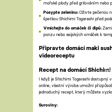
mořské plody před grilováním nebo p
Oživte pečenou n
Posypte zeleninu:
špetkou Shichimi Togarashi před po
Zamí
Vmíchejte do omáček či dipů:
ponzu nebo asijských omáček k temp
Připravte domácí maki sush
videoreceptu
Recept na domácí Shichimi
Fa
I když je Shichimi Togarashi dostupný 
online, vlastní výroba umožní přizpůs
jednoduchý recept, který můžete vyzk
Suroviny: