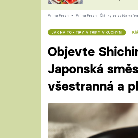
nepotřebujete troubu
ZDENĚK
ČESKO NA TALÍŘI
POHLREICH
Prima Fresh
■
Prima Fresh
Články ze světa vařen
KAROLÍNA,
JAROSLAV SAPÍK
DOMÁCÍ
Kl
JAK NA TO - TIPY A TRIKY V KUCHYNI
KUCHAŘKA
KAROLÍNA
KAMBERSKÁ
Objevte Shichi
Japonská směs 
všestranná a p