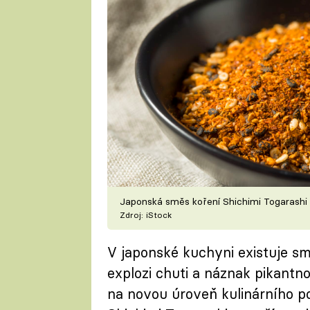
Japonská směs koření Shichimi Togarashi
Zdroj: iStock
V japonské kuchyni existuje smě
explozi chuti a náznak pikantno
na novou úroveň kulinárního p