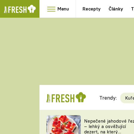
Menu
Recepty
Články
T
Oblíbené
Přílohy
recepty
HRANOLKY
HOUBY
KNEDLÍKY
DÝNĚ
KAŠE
RYCHLOVKY
Trendy:
Kuř
Populární
Videorecept
Nepečené jahodové ře
– lehký a osvěžující
kuchaři
dezert, na který
TEĎ VAŘÍ ŠÉF!