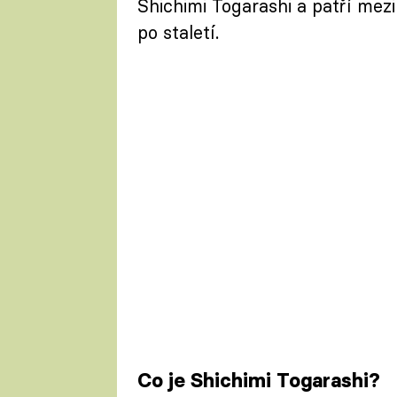
Shichimi Togarashi a patří mezi
po staletí.
Co je Shichimi Togarashi?