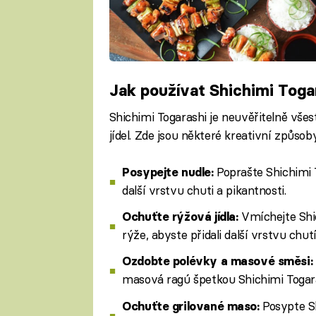
Jak používat Shichimi Toga
Shichimi Togarashi je neuvěřitelně vše
jídel. Zde jsou některé kreativní způsoby
Poprašte Shichimi 
Posypejte nudle:
další vrstvu chuti a pikantnosti.
Vmíchejte Shi
Ochuťte rýžová jídla:
rýže, abyste přidali další vrstvu chu
Ozdobte polévky a masové směsi:
masová ragú špetkou Shichimi Togara
Posypte S
Ochuťte grilované maso: