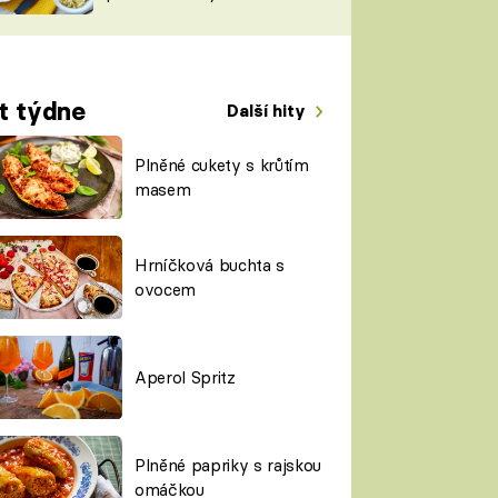
TORKY
ESH
t týdne
Další hity
Plněné cukety s krůtím
masem
Hrníčková buchta s
ovocem
Aperol Spritz
Plněné papriky s rajskou
omáčkou