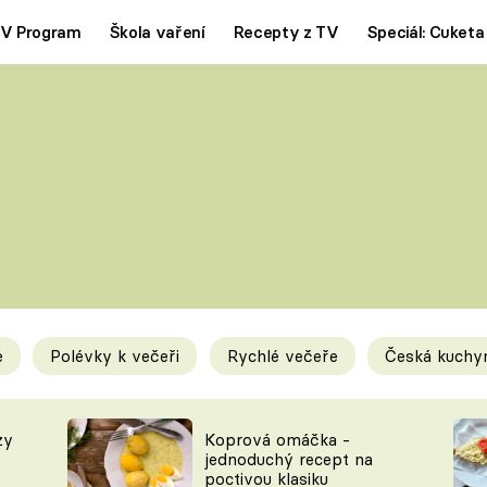
V Program
Škola vaření
Recepty z TV
Speciál: Cuketa
Polévky
Saláty
ČESKÁ KLASIKA
TĚSTOVIN
SILNÉ VÝVARY
SLADKÉ
KRÉMOVÉ
BEZMASÁ J
e
Polévky k večeři
Rychlé večeře
Česká kuchy
y
Tipy a triky
Novink
zy
Koprová omáčka -
jednoduchý recept na
poctivou klasiku
KAM ZA JÍDLEM
BLOG