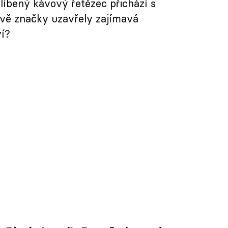
líbený kávový řetězec přichází s
ě značky uzavřely zajímavá
ví?