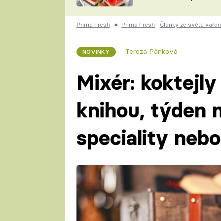
nepotřebujete troubu
ZDENĚK
ČESKO NA TALÍŘI
POHLREICH
Prima Fresh
■
Prima Fresh
Články ze světa vařen
KAROLÍNA,
JAROSLAV SAPÍK
DOMÁCÍ
Tereza Pánková
NOVINKY
KUCHAŘKA
KAROLÍNA
KAMBERSKÁ
Mixér: koktejly
knihou, týden 
speciality nebo