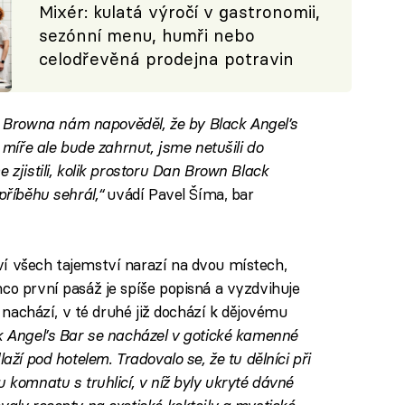
Mixér: kulatá výročí v gastronomii,
sezónní menu, humři nebo
celodřevěná prodejna potravin
Browna nám napověděl, že by Black Angel’s
é míře ale bude zahrnut, jsme netušili do
 zjistili, kolik prostoru Dan Brown Black
příběhu sehrál,“
uvádí Pavel Šíma, bar
ví všech tajemství narazí na dvou místech,
mco první pasáž je spíše popisná a vyzdvihuje
’s nachází, v té druhé již dochází k dějovému
k Angel’s Bar se nacházel v gotické kamenné
aží pod hotelem. Tradovalo se, že tu dělníci při
u komnatu s truhlicí, v níž byly ukryté dávné