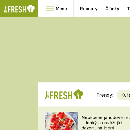
Menu
Recepty
Články
T
Oblíbené
Přílohy
recepty
HRANOLKY
HOUBY
KNEDLÍKY
DÝNĚ
KAŠE
RYCHLOVKY
Trendy:
Kuř
Populární
Videorecept
Nepečené jahodové ře
– lehký a osvěžující
kuchaři
dezert, na který
TEĎ VAŘÍ ŠÉF!