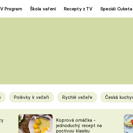
V Program
Škola vaření
Recepty z TV
Speciál: Cuketa
Polévky
Saláty
ČESKÁ KLASIKA
TĚSTOVIN
SILNÉ VÝVARY
SLADKÉ
KRÉMOVÉ
BEZMASÁ J
e
Polévky k večeři
Rychlé večeře
Česká kuchy
y
Tipy a triky
Novink
zy
Koprová omáčka -
jednoduchý recept na
poctivou klasiku
KAM ZA JÍDLEM
BLOG