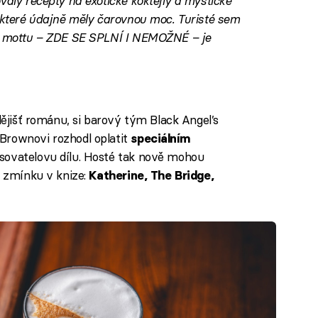
valy recepty na exotické koktejly a mystické
některé údajně měly čarovnou moc. Turisté sem
ím mottu – ZDE SE SPLNÍ I NEMOŽNÉ – je
dějišť románu, si barový tým Black Angel’s
Brownovi rozhodl oplatit
speciálním
pisovatelovu dílu. Hosté tak nově mohou
u zmínku v knize:
Katherine, The Bridge,