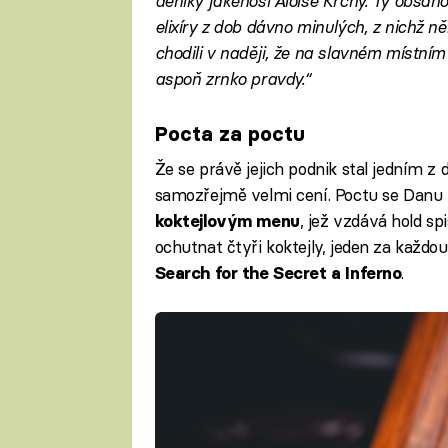
deníky jakéhosi Aloise Krchy. Ty obsaho
elixíry z dob dávno minulých, z nichž 
chodili v naději, že na slavném místn
aspoň zrnko pravdy.“
Pocta za poctu
Že se právě jejich podnik stal jedním z 
samozřejmě velmi cení. Poctu se Danu 
, jež vzdává hold s
koktejlovým menu
ochutnat čtyři koktejly, jeden za každo
.
Search for the Secret a Inferno