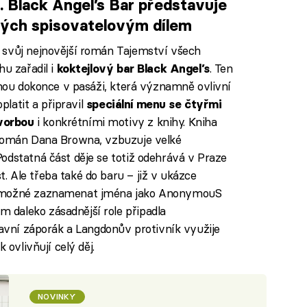
 Black Angel’s Bar představuje
aných spisovatelovým dílem
 svůj nejnovější román Tajemství všech
hu zařadil i
. Ten
koktejlový bar Black Angel’s
dnou dokonce v pasáži, která významně ovlivní
platit a připravil
speciální menu se čtyřmi
i konkrétními motivy z knihy. Kniha
vorbou
 román Dana Browna, vzbuzuje velké
odstatná část děje se totiž odehrává v Praze
 Ale třeba také do baru – již v ukázce
o možné zaznamenat jména jako AnonymouS
daleko zásadnější role připadla
lavní záporák a Langdonův protivník využije
 ovlivňují celý děj.
NOVINKY