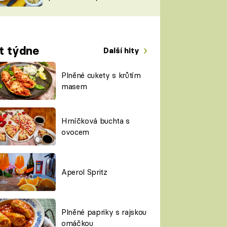
TORKY
ESH
t týdne
Další hity
Plněné cukety s krůtím
masem
Hrníčková buchta s
ovocem
Aperol Spritz
Plněné papriky s rajskou
omáčkou