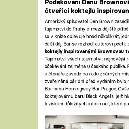
Poděkování Danu Brownovi.
čtveřici koktejlů inspirov
Americký spisovatel Dan Brown zasadil
tajemství do Prahy a mezi dějiště příbě
se v knize objevuje hned několikrát, je
další děj. Bar se rozhodl autorovi poctu o
koktejly inspirovanými Brownovou t
Tajemství všech tajemství, nejnovější
očekávání zejména u českého publika. P
a čtenáře zavede na řadu známých míst.
zveřejněné pár dní před vydáním byl
Bar nebo Hemingway Bar Prague. Ovšem 
koktejlovému baru Black Angel’s, jejž h
k získání důležitých informací, které pak