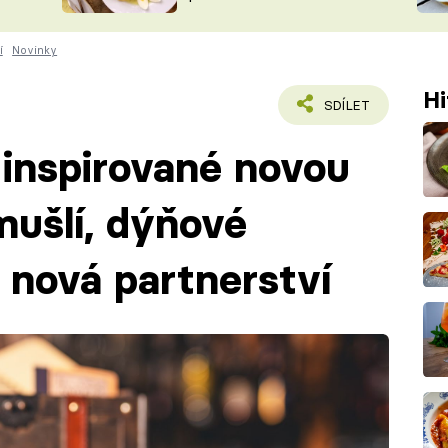
ŠÉFREDAK
VYCHYTÁVKY
í
Novinky
SOUTĚŽ FR
NA NÁKUPECH
ČASOPIS
Hi
SDÍLET
 inspirované novou
mušlí, dýňové
 nová partnerství