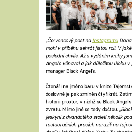
„Červencový post na
Instagramu
Dana 
mohl v příběhu sehrát jistou roli. V jak
poslední chvíle. Až s vydáním knihy jsme
Angel’s věnoval a jak důležitou úlohu v 
manager Black Angel’s.
Čtenáři na jméno baru v knize Tajemst
doslovně je pak zmíněn čtyřikrát. Zatí
historii prostor, v nichž se Black Angel
zvratu. Mimo jiné se tedy dočtou:
„Blac
jeskyni z dvanáctého století několik podl
restauračních pracích narazili na tajno