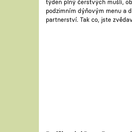
týden plný čerstvých mušlí, ob
podzimním dýňovým menu a dv
partnerství. Tak co, jste zvěda