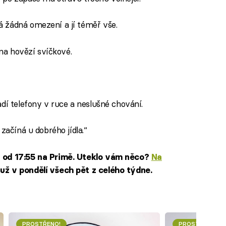
 žádná omezení a jí téměř vše.
na hovězí svíčkové.
dí telefony v ruce a neslušné chování.
 začíná u dobrého jídla.“
n od 17:55 na Primě. Uteklo vám něco?
Na
už v pondělí všech pět z celého týdne.
PROSTŘENO!
PROSTŘENO!