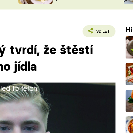
ŠÉFREDAK
VYCHYTÁVKY
SOUTĚŽ FR
NA NÁKUPECH
ČASOPIS
Hi
SDÍLET
 tvrdí, že štěstí
o jídla
iled to fetch
odbornou školu obor kuchař-číšník.
ortu a je zápasník.