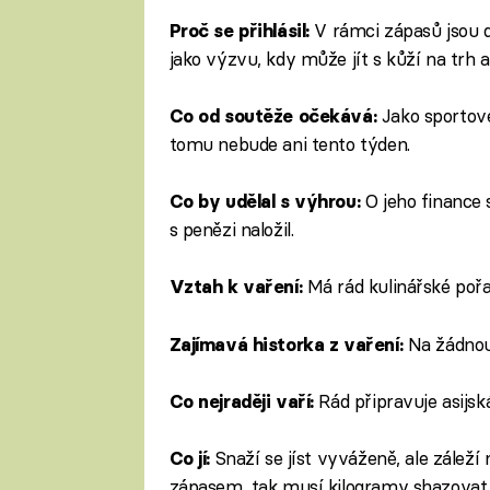
V rámci zápasů jsou d
Proč se přihlásil:
jako výzvu, kdy může jít s kůží na trh a
Jako sportove
Co od soutěže očekává:
tomu nebude ani tento týden.
O jeho finance 
Co by udělal s výhrou:
s penězi naložil.
Má rád kulinářské pořad
Vztah k vaření:
Na žádnou
Zajímavá historka z vaření:
Rád připravuje asijská 
Co nejraději vaří:
Snaží se jíst vyváženě, ale záleží
Co jí:
zápasem, tak musí kilogramy shazovat,