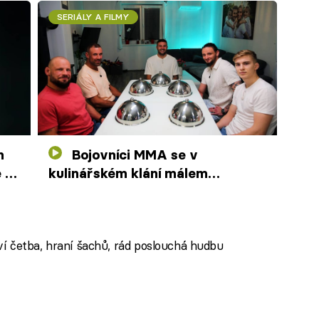
SERIÁLY A FILMY
Bojovníci MMA se v
 a
kulinářském klání málem
poperou. Popichování přeroste
ve vztek
í četba, hraní šachů, rád poslouchá hudbu