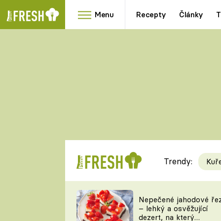
Menu
Recepty
Články
T
Oblíbené
Přílohy
recepty
HRANOLKY
HOUBY
KNEDLÍKY
DÝNĚ
KAŠE
RYCHLOVKY
Trendy:
Kuř
Populární
Videorecept
Nepečené jahodové ře
– lehký a osvěžující
kuchaři
dezert, na který
TEĎ VAŘÍ ŠÉF!