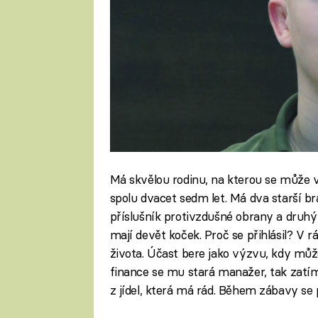
Má skvělou rodinu, na kterou se může v
spolu dvacet sedm let. Má dva starší bra
příslušník protivzdušné obrany a druhý
mají devět koček. Proč se přihlásil? V r
života. Účast bere jako výzvu, kdy může 
finance se mu stará manažer, tak zatím 
z jídel, která má rád. Během zábavy se 