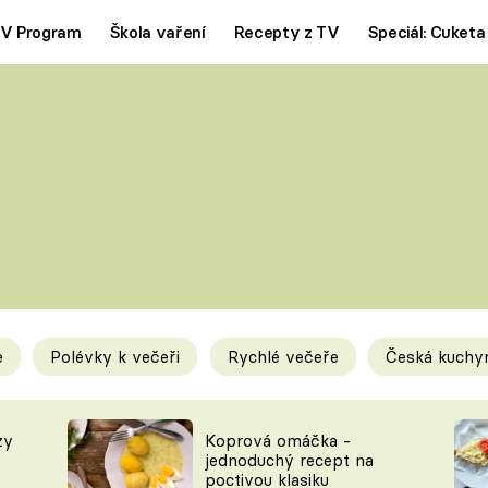
V Program
Škola vaření
Recepty z TV
Speciál: Cuketa
Polévky
Saláty
ČESKÁ KLASIKA
TĚSTOVIN
SILNÉ VÝVARY
SLADKÉ
KRÉMOVÉ
BEZMASÁ J
e
Polévky k večeři
Rychlé večeře
Česká kuchy
y
Tipy a triky
Novink
zy
Koprová omáčka -
jednoduchý recept na
poctivou klasiku
KAM ZA JÍDLEM
BLOG