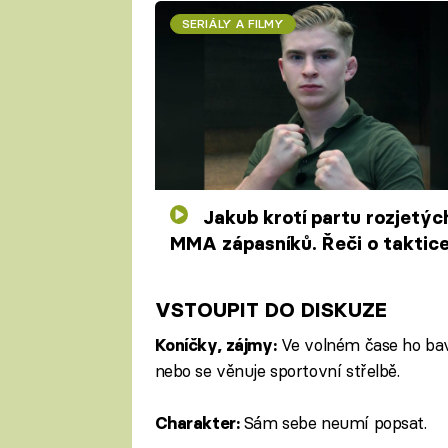
SERIÁLY A FILMY
Jakub krotí partu rozjetých
MMA zápasníků. Řeči o taktice
pyré skončí v klíně
VSTOUPIT DO DISKUZE
Ve volném čase ho bav
Koníčky, zájmy:
nebo se věnuje sportovní střelbě.
Sám sebe neumí popsat.
Charakter: