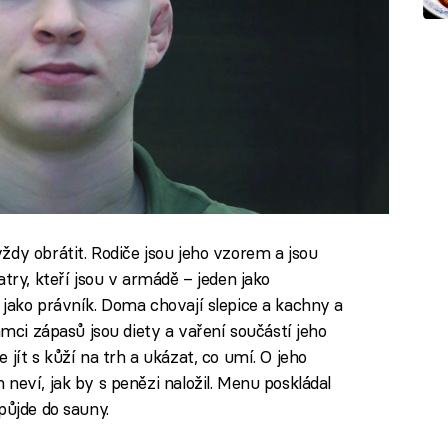
ždy obrátit. Rodiče jsou jeho vzorem a jsou
try, kteří jsou v armádě – jeden jako
 jako právník. Doma chovají slepice a kachny a
ámci zápasů jsou diety a vaření součástí jeho
jít s kůží na trh a ukázat, co umí. O jeho
neví, jak by s penězi naložil. Menu poskládal
půjde do sauny.