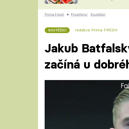
nepotřebujete troubu
ZDENĚK
ČESKO NA TALÍŘI
POHLREICH
Prima Fresh
■
Prostřeno!
Soutěžící
KAROLÍNA,
JAROSLAV SAPÍK
DOMÁCÍ
redakce Prima FRESH
SOUTĚŽÍCÍ
KUCHAŘKA
KAROLÍNA
KAMBERSKÁ
Jakub Batfalský
začíná u dobréh
Fa
Jakub (23) vystudoval střední 
Nyní se profesionálně věnuje sp