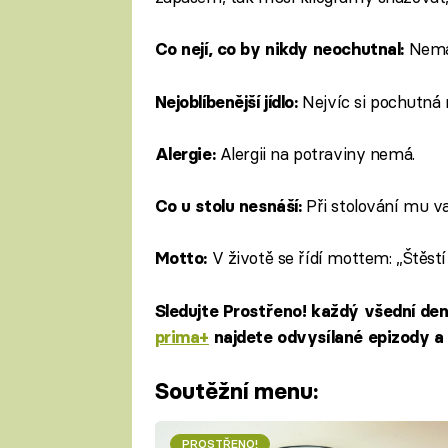
Nemá
Co nejí, co by nikdy neochutnal:
Nejvíc si pochutná 
Nejoblíbenější jídlo:
Alergii na potraviny nemá.
Alergie:
Při stolování mu va
Co u stolu nesnáší:
V životě se řídí mottem: „Štěstí
Motto:
Sledujte Prostřeno! každý všední de
prima+
najdete odvysílané epizody a 
Soutěžní menu:
PROSTŘENO!