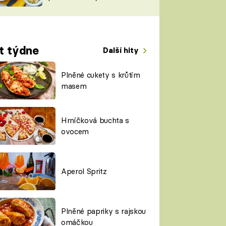
TORKY
ESH
t týdne
Další hity
Plněné cukety s krůtím
masem
Hrníčková buchta s
ovocem
Aperol Spritz
Plněné papriky s rajskou
omáčkou