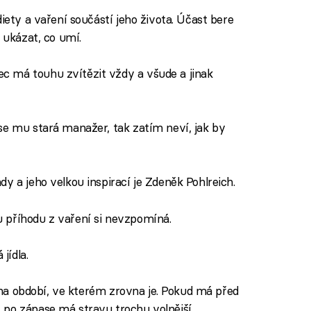
iety a vaření součástí jeho života. Účast bere
 ukázat, co umí.
c má touhu zvítězit vždy a všude a jinak
se mu stará manažer, tak zatím neví, jak by
y a jeho velkou inspirací je Zdeněk Pohlreich.
 příhodu z vaření si nevzpomíná.
jídla.
 na období, ve kterém zrovna je. Pokud má před
 po zápase má stravu trochu volnější.