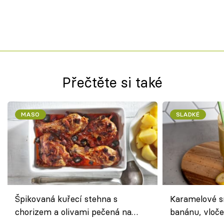
Přečtěte si také
MASO
SLADKÉ
Špikovaná kuřecí stehna s
Karamelové s
chorizem a olivami pečená na
banánu, vloče