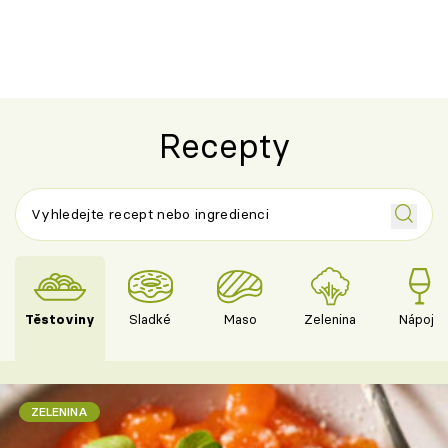
letní zelenině – šťavnaté maso s
snídaně do sk
výraznou chutí inspirovanou
Španělskem
Recepty
Těstoviny
Sladké
Maso
Zelenina
Nápoje
ZELENINA