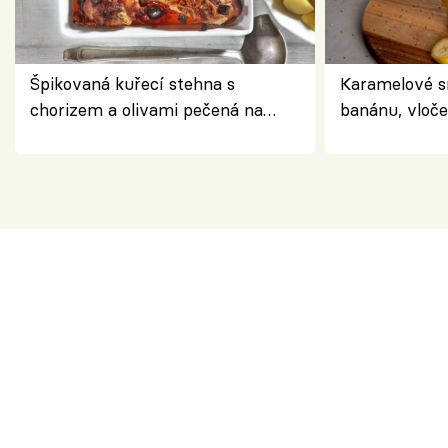
Špikovaná kuřecí stehna s
Karamelové s
chorizem a olivami pečená na
banánu, vloče
letní zelenině – šťavnaté maso s
snídaně do sk
výraznou chutí inspirovanou
Španělskem