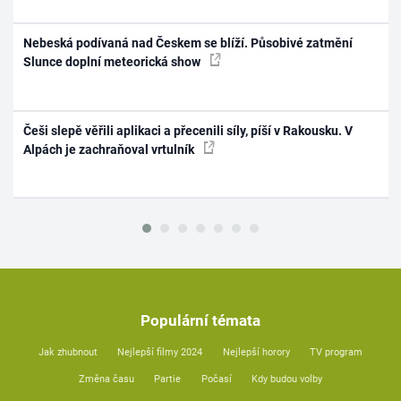
Nebeská podívaná nad Českem se blíží. Působivé zatmění
Slunce doplní meteorická show
Češi slepě věřili aplikaci a přecenili síly, píší v Rakousku. V
Alpách je zachraňoval vrtulník
Populární témata
Jak zhubnout
Nejlepší filmy 2024
Nejlepší horory
TV program
Změna času
Partie
Počasí
Kdy budou volby