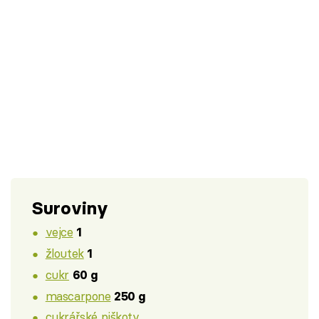
Suroviny
vejce
1
žloutek
1
cukr
60 g
mascarpone
250 g
cukrářské piškoty