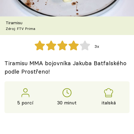
Škola vaření
Recepty z TV
Tiramisu
Zdroj: FTV Prima
Speciál: Cuketa
3x
Těhotnej kuchař
Tiramisu MMA bojovníka Jakuba Batfalského
Sledujte prima+
podle Prostřeno!
Přihlášení
5 porcí
30 minut
italská
Sledujte nás