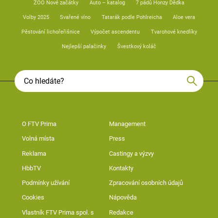
ZOO Nové začátky
Auto – katalog
7 pádů Honzy Dědka
Volby 2025
Svařené víno
Tatarák podle Pohlreicha
Aloe vera
Pěstování lichořeřišnice
Výpočet ascendentu
Tvarohové knedlíky
Nejlepší palačinky
Švestkový koláč
O FTV Prima
Management
Volná místa
Press
Reklama
Castingy a výzvy
HbbTV
Kontakty
Podmínky užívání
Zpracování osobních údajů
Cookies
Nápověda
Vlastník FTV Prima spol. s
Redakce