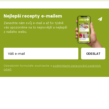
Nejlepší recepty e-mailem
Zanechte nám svůj e-mail a až 5x týdně
vás upozorníme na to nejnovější a nejlepší
z našeho webu.
ODESLAT
Odesláním formuláře souhlasíte s
podmínkami zpracování osobních
údajů