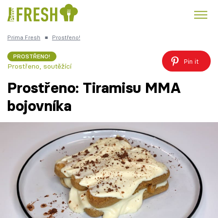
Prima Fresh
■
Prostřeno!
Kuře
Polévky k večeři
Rychlé večeře
Trendy:
PROSTŘENO!
Pin it
Prostřeno, soutěžící
Česká kuchyně
Čokoláda
Prostřeno: Tiramisu MMA
bojovníka
Témata
Recepty
Články
TV Program