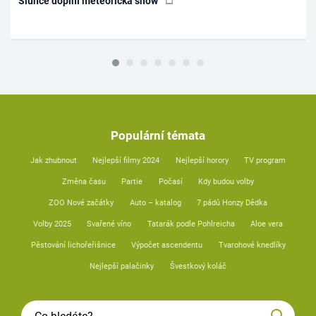
Slunce doplní meteorická show
Populární témata
Jak zhubnout
Nejlepší filmy 2024
Nejlepší horory
TV program
Změna času
Partie
Počasí
Kdy budou volby
ZOO Nové začátky
Auto – katalog
7 pádů Honzy Dědka
Volby 2025
Svařené víno
Tatarák podle Pohlreicha
Aloe vera
Pěstování lichořeřišnice
Výpočet ascendentu
Tvarohové knedlíky
Nejlepší palačinky
Švestkový koláč