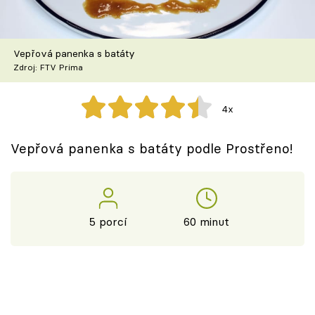
Škola vaření
Recepty z TV
Vepřová panenka s batáty
Zdroj: FTV Prima
Speciál: Cuketa
4x
Těhotnej kuchař
Vepřová panenka s batáty podle Prostřeno!
Sledujte prima+
Přihlášení
5 porcí
60 minut
Sledujte nás