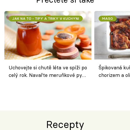
JAK NA TO - TIPY A TRIKY V KUCHYNI
MASO
Uchovejte si chutě léta ve spíži po
Špikovaná kuř
celý rok. Navařte meruňkové pyré
chorizem a o
nebo středomořské sugo
letní zelenin
výraznou chu
Španělskem
Recepty