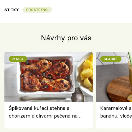
ŠTÍTKY
PROSTŘENO!
Návrhy pro vás
MASO
SLADKÉ
Špikovaná kuřecí stehna s
Karamelové s
chorizem a olivami pečená na
banánu, vloče
letní zelenině – šťavnaté maso s
snídaně do sk
výraznou chutí inspirovanou