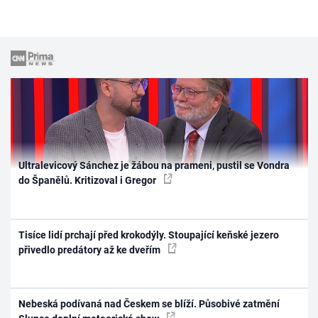
Ultralevicový Sánchez je žábou na prameni, pustil se Vondra
do Španělů. Kritizoval i Gregor
Tisíce lidí prchají před krokodýly. Stoupající keňské jezero
přivedlo predátory až ke dveřím
Nebeská podívaná nad Českem se blíží. Působivé zatmění