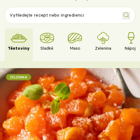
Těstoviny
Sladké
Maso
Zelenina
Nápoje
ZELENINA