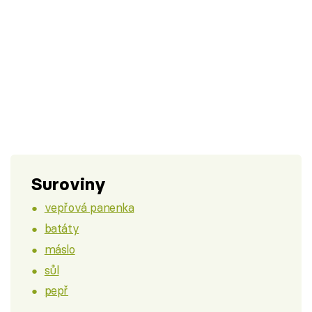
Suroviny
vepřová panenka
batáty
máslo
sůl
pepř