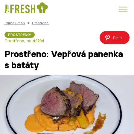
Prima Fresh
■
Prostřeno!
Kuře
Polévky k večeři
Rychlé večeře
Trendy:
PROSTŘENO!
Pin it
Prostřeno, soutěžící
Česká kuchyně
Čokoláda
Prostřeno: Vepřová panenka
s batáty
Témata
Recepty
Články
TV Program