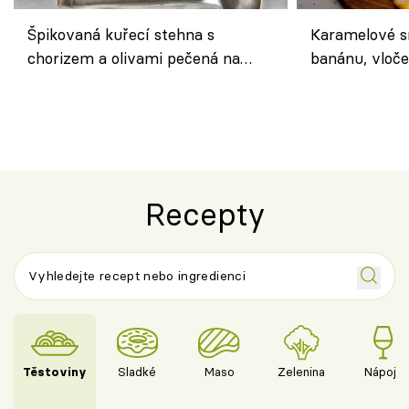
Špikovaná kuřecí stehna s
Karamelové s
chorizem a olivami pečená na
banánu, vloče
letní zelenině – šťavnaté maso s
snídaně do sk
výraznou chutí inspirovanou
Španělskem
Recepty
Těstoviny
Sladké
Maso
Zelenina
Nápoje