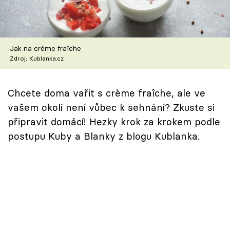
Škola vaření
Recepty z TV
Jak na crème fraîche
Zdroj: Kublanka.cz
Speciál: Cuketa
Těhotnej kuchař
Chcete doma vařit s crème fraîche, ale ve
vašem okolí není vůbec k sehnání? Zkuste si
Sledujte prima+
připravit domácí! Hezky krok za krokem podle
postupu Kuby a Blanky z blogu Kublanka.
Přihlášení
Sledujte nás