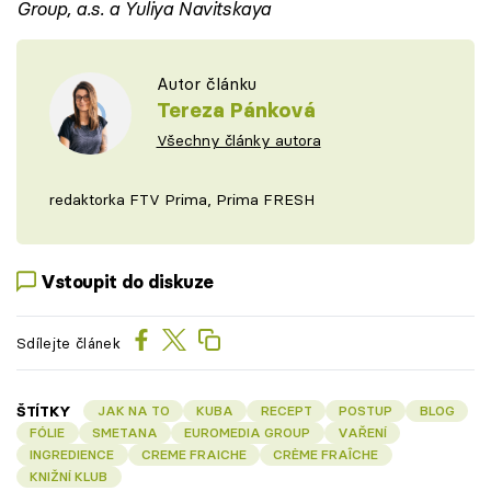
Group, a.s. a Yuliya Navitskaya
Autor článku
Tereza Pánková
Všechny články autora
redaktorka FTV Prima, Prima FRESH
Vstoupit do diskuze
Sdílejte článek
ŠTÍTKY
JAK NA TO
KUBA
RECEPT
POSTUP
BLOG
FÓLIE
SMETANA
EUROMEDIA GROUP
VAŘENÍ
INGREDIENCE
CREME FRAICHE
CRÈME FRAÎCHE
KNIŽNÍ KLUB