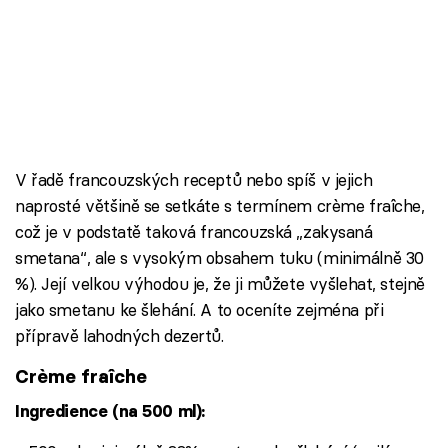
V řadě francouzských receptů nebo spíš v jejich
naprosté většině se setkáte s termínem crème fraîche,
což je v podstatě taková francouzská „zakysaná
smetana“, ale s vysokým obsahem tuku (minimálně 30
%). Její velkou výhodou je, že ji můžete vyšlehat, stejně
jako smetanu ke šlehání. A to oceníte zejména při
přípravě lahodných dezertů.
Crème fraîche
Ingredience (na 500 ml):