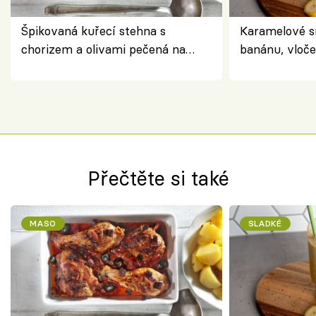
Špikovaná kuřecí stehna s
Karamelové s
chorizem a olivami pečená na
banánu, vloče
letní zelenině – šťavnaté maso s
snídaně do sk
výraznou chutí inspirovanou
Španělskem
Přečtěte si také
MASO
SLADKÉ