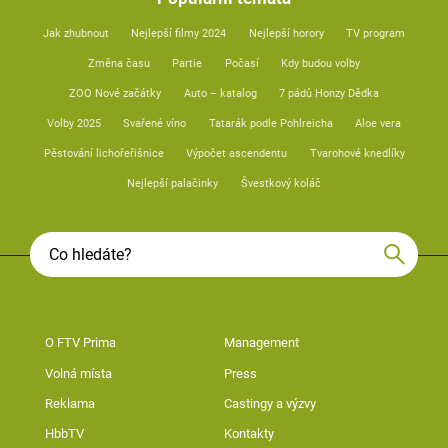
Jak zhubnout
Nejlepší filmy 2024
Nejlepší horory
TV program
Změna času
Partie
Počasí
Kdy budou volby
ZOO Nové začátky
Auto – katalog
7 pádů Honzy Dědka
Volby 2025
Svařené víno
Tatarák podle Pohlreicha
Aloe vera
Pěstování lichořeřišnice
Výpočet ascendentu
Tvarohové knedlíky
Nejlepší palačinky
Švestkový koláč
O FTV Prima
Management
Volná místa
Press
Reklama
Castingy a výzvy
HbbTV
Kontakty