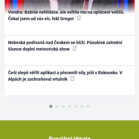
Vondra: Babiše nehlídáte, ale svítíte mu na uplácení voličů.
Čekal jsem od vás víc, řekl Gregor
Nebeská podívaná nad Českem se blíží. Působivé zatmění
Slunce doplní meteorická show
Češi slepě věřili aplikaci a přecenili síly, píší v Rakousku. V
Alpách je zachraňoval vrtulník
Populární témata