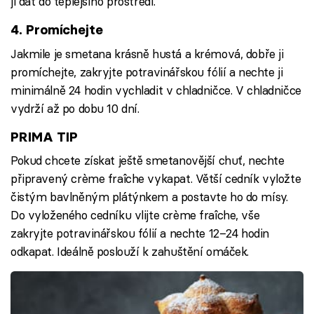
ji dát do teplejšího prostředí.
4. Promíchejte
Jakmile je smetana krásně hustá a krémová, dobře ji
promíchejte, zakryjte potravinářskou fólií a nechte ji
minimálně 24 hodin vychladit v chladničce. V chladničce
vydrží až po dobu 10 dní.
PRIMA TIP
Pokud chcete získat ještě smetanovější chuť, nechte
připravený crème fraîche vykapat. Větší cedník vyložte
čistým bavlněným plátýnkem a postavte ho do mísy.
Do vyloženého cedníku vlijte crème fraîche, vše
zakryjte potravinářskou fólií a nechte 12–24 hodin
odkapat. Ideálně poslouží k zahuštění omáček.