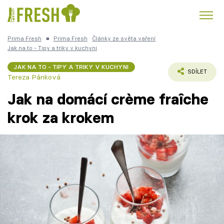
Prima Fresh
■
Prima Fresh
Články ze světa vaření
Kuře
Polévky k večeři
Rychlé večeře
Jak na to - Tipy a triky v kuchyni
Trendy:
JAK NA TO - TIPY A TRIKY V KUCHYNI
Česká kuchyně
Čokoláda
SDÍLET
Tereza Pánková
Jak na domácí crème fraîche
krok za krokem
Témata
Recepty
Články
TV Program