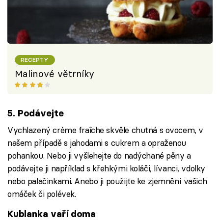
RECEPTY
Malinové větrníky
5. Podávejte
Vychlazený crème fraîche skvěle chutná s ovocem, v
našem případě s jahodami s cukrem a opraženou
pohankou. Nebo ji vyšlehejte do nadýchané pěny a
podávejte ji například s křehkými koláči, lívanci, vdolky
nebo palačinkami. Anebo ji použijte ke zjemnění vašich
omáček či polévek.
Kublanka vaří doma