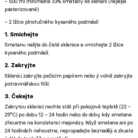
– 500 ml minimálně 33% smetany ke šlehání (nejlépe
pasterizované)
– 2 lžíce plnotučného kysaného podmáslí
1. Smíchejte
Smetanu nalijte do čisté sklenice a vmíchejte 2 lžíce
kysaného podmáslí.
2. Zakryjte
Sklenici zakryjte pečicím papírem nebo ji volně zakryjte
potravinářskou fólií.
3. Čekejte
Zakrytou sklenici nechte stát při pokojové teplotě (22 –
25°C) po dobu 12 – 24 hodin nebo do doby, kdy smetana
zhoustne na konzistenci majonézy. Když smetana ani po
24 hodinách nehoustne, nepropadejte beznaději a zkuste