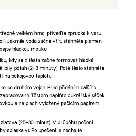
středně velkém hrnci přiveďte zprudka k varu
lí. Jakmile voda začne vřít, stáhněte plamen
pejte hladkou mouku.
ku, kdy se z těsta začne formovat hladká
it bílý potah (2–3 minuty). Poté těsto stáhněte
í na pokojovou teplotu.
dno po druhém vejce. Před přidáním dalšího
 zapracované. Těstem naplňte cukrářský sáček
covkou a na plech vyložený pečicím papírem
ozlatova (25–30 minut). V průběhu pečení
y splaskaly). Po upečení je nechejte