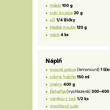
máslo
100 g
cukr krupice
20 g
sůl
1/4 lžičky
hladká mouka
120 g
vejce
4 ks
Náplň
ovocná poleva
(lemoncurd)
1 lží
crème fraîche
150 ml
maliny
400 g
šlehačka
(vychlazená)
300–400
vanilkový lusk
1/2 ks
moučkový cukr