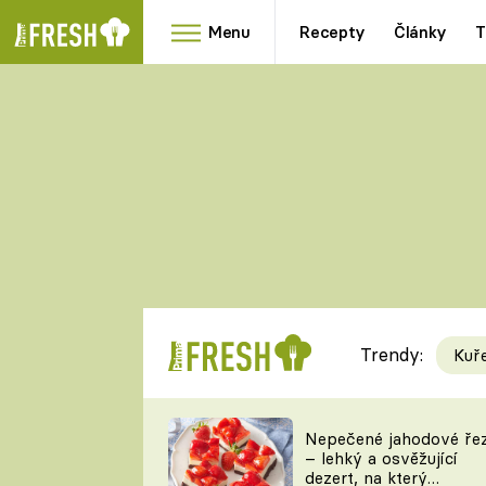
Menu
Recepty
Články
T
Oblíbené
Přílohy
recepty
HRANOLKY
HOUBY
KNEDLÍKY
DÝNĚ
KAŠE
RYCHLOVKY
Trendy:
Kuř
Populární
Videorecept
Nepečené jahodové ře
– lehký a osvěžující
kuchaři
dezert, na který
TEĎ VAŘÍ ŠÉF!