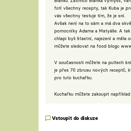
Blanku. Zatímco Blanka vymýšlí, vaří
fotí všechny recepty, tak Kuba je pr
vás všechny testuje tím, že je sní.
Avšak není na to sám a má dva skvě
pomocníky Adama a Matyáše. A tak Bl
chlapi byli šťastní, najezení a měla o
můžete sledovat na food blogu
www.
V současnosti můžete na pultech kn
je přes 70 zbrusu nových receptů, k
pro tuto kuchařku.
Kuchařku můžete zakoupit například
Vstoupit do diskuze