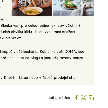
 a
o
lé
anka vaří pro celou rodinu tak, aby všichni 3
d nich chvilku klidu. Jejich vzájemné snažení
kublanka.cz
ihkupců vidět kuchařku Kublanka vaří DOMA, kde
teré nenajdete na blogu a jsou připraveny pouze
 v
Knižním klubu
nebo v široké prodejní síti.
Sdílejte článek