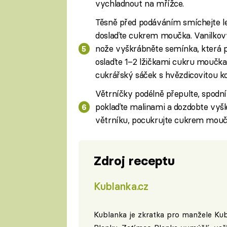
vychladnout na mřížce.
Těsně před podáváním smíchejte le
doslaďte cukrem moučka. Vanilkový
nože vyškrábněte semínka, která p
oslaďte 1–2 lžičkami cukru moučka 
cukrářský sáček s hvězdicovitou k
Větrníčky podélně přepulte, spodn
poklaďte malinami a dozdobte vyšl
větrníku, pocukrujte cukrem moučk
Zdroj receptu
Kublanka.cz
Kublanka je zkratka pro manžele Ku