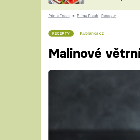
nepotřebujete troubu
ZDENĚK
ČESKO NA TALÍŘI
POHLREICH
Prima Fresh
■
Prima Fresh
Recepty
KAROLÍNA,
JAROSLAV SAPÍK
DOMÁCÍ
Kublanka.cz
RECEPTY
KUCHAŘKA
KAROLÍNA
KAMBERSKÁ
Malinové větrn