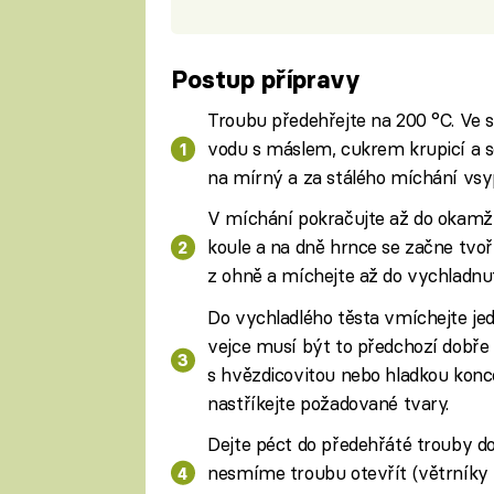
Postup přípravy
Troubu předehřejte na 200 °C. Ve 
vodu s máslem, cukrem krupicí a so
na mírný a za stálého míchání vsy
V míchání pokračujte až do okamži
koule a na dně hrnce se začne tvoř
z ohně a míchejte až do vychladnut
Do vychladlého těsta vmíchejte je
vejce musí být to předchozí dobře
s hvězdicovitou nebo hladkou kon
nastříkejte požadované tvary.
Dejte péct do předehřáté trouby d
nesmíme troubu otevřít (větrníky b