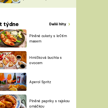
TORKY
ESH
t týdne
Další hity
Plněné cukety s krůtím
masem
Hrníčková buchta s
ovocem
Aperol Spritz
Plněné papriky s rajskou
omáčkou