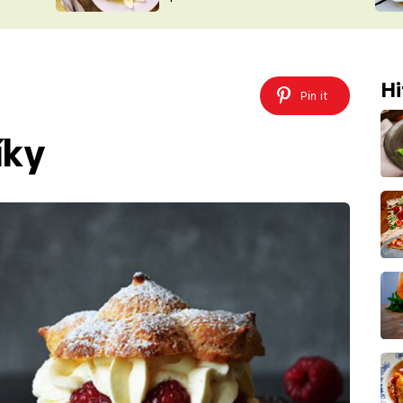
ŠÉFREDAK
VYCHYTÁVKY
SOUTĚŽ FR
NA NÁKUPECH
ČASOPIS
Hi
Pin it
íky