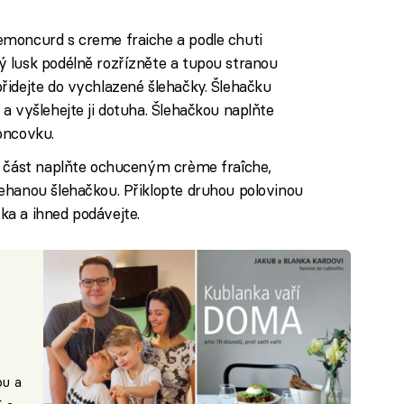
moncurd s creme fraiche a podle chuti
 lusk podélně rozřízněte a tupou stranou
řidejte do vychlazené šlehačky. Šlehačku
a vyšlehejte ji dotuha. Šlehačkou naplňte
oncovku.
í část naplňte ochuceným crème fraîche,
ehanou šlehačkou. Přiklopte druhou polovinou
a a ihned podávejte.
bu a