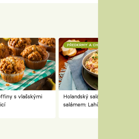
PŘEDKRMY A CHUŤOVKY
finy s vlašskými
Holandský salát se sýrem a
icí
salámem: Lahůdkářská retro
klasika, která chutná stejně sk
jako dřív