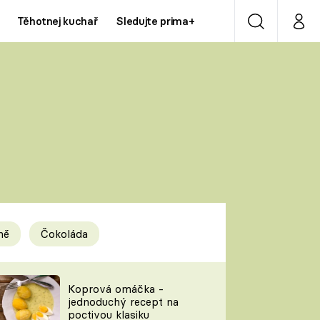
Těhotnej kuchař
Sledujte prima+
Vyhledávání
Můj p
Prima+
Y
CNN Prima NEWS
Prima ZOOM
ÍDLA
Prima LIVING
Prima Ženy
ně
Čokoláda
Prima LAJK
y
Koprová omáčka -
jednoduchý recept na
Sledujte nás
poctivou klasiku