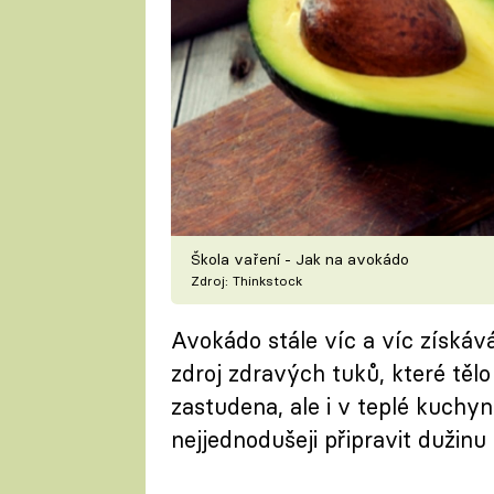
Škola vaření - Jak na avokádo
Zdroj: Thinkstock
Avokádo stále víc a víc získává 
zdroj zdravých tuků, které těl
zastudena, ale i v teplé kuchyn
nejjednodušeji připravit dužin