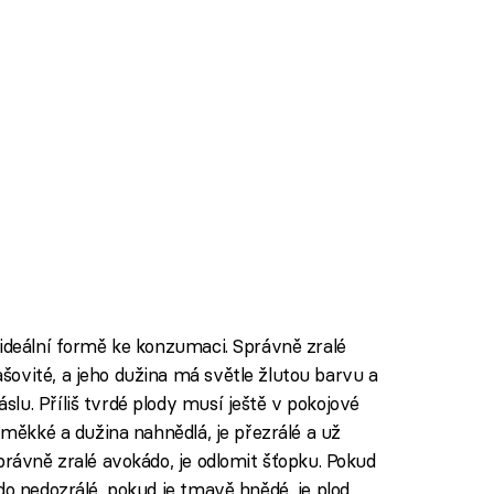
 ideální formě ke konzumaci. Správně zralé
ovité, a jeho dužina má světle žlutou barvu a
lu. Příliš tvrdé plody musí ještě v pokojové
š měkké a dužina nahnědlá, je přezrálé a už
právně zralé avokádo, je odlomit šťopku. Pokud
do nedozrálé, pokud je tmavě hnědé, je plod