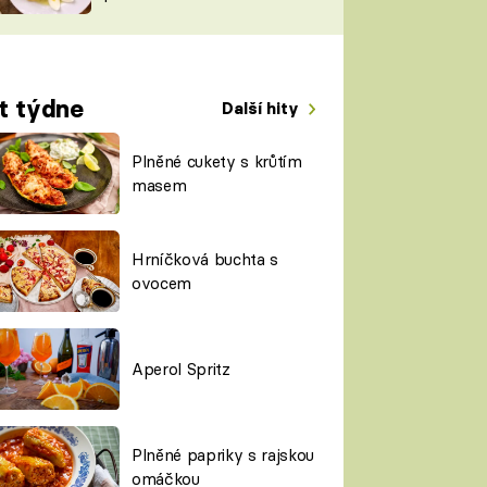
TORKY
ESH
t týdne
Další hity
Plněné cukety s krůtím
masem
Hrníčková buchta s
ovocem
Aperol Spritz
Plněné papriky s rajskou
omáčkou