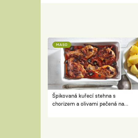
MASO
Špikovaná kuřecí stehna s
chorizem a olivami pečená na
letní zelenině – šťavnaté maso s
výraznou chutí inspirovanou
Španělskem