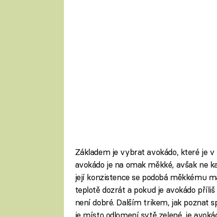
Základem je vybrat avokádo, které je v
avokádo je na omak měkké, avšak ne kaš
její konzistence se podobá měkkému más
teplotě dozrát a pokud je avokádo příli
není dobré. Dalším trikem, jak poznat s
je místo odlomení sytě zelené, je avoká