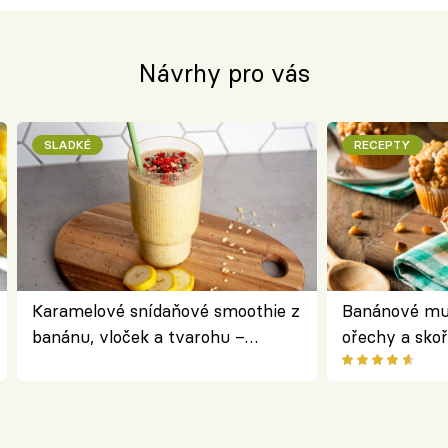
Návrhy pro vás
SLADKÉ
RECEPTY
Karamelové snídaňové smoothie z
Banánové muf
banánu, vloček a tvarohu –
ořechy a skoř
snídaně do skleničky