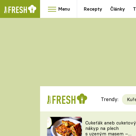
Menu
Recepty
Články
T
Oblíbené
Přílohy
recepty
HRANOLKY
HOUBY
KNEDLÍKY
DÝNĚ
KAŠE
RYCHLOVKY
Trendy:
Kuř
Populární
Videorecept
Cukeťák aneb cuketový
nákyp na plech
kuchaři
s uzeným masem –
TEĎ VAŘÍ ŠÉF!