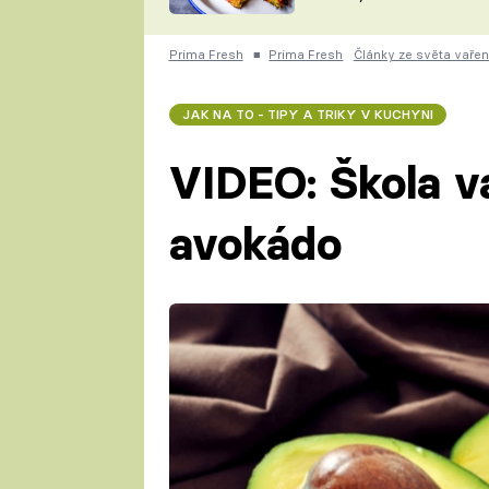
skvělý způsob, jak
ZDENĚK
zpracovat přerostlé
ČESKO NA TALÍŘI
cukety
POHLREICH
Prima Fresh
■
Prima Fresh
Články ze světa vařen
KAROLÍNA,
JAROSLAV SAPÍK
DOMÁCÍ
JAK NA TO - TIPY A TRIKY V KUCHYNI
KUCHAŘKA
KAROLÍNA
KAMBERSKÁ
VIDEO: Škola v
avokádo