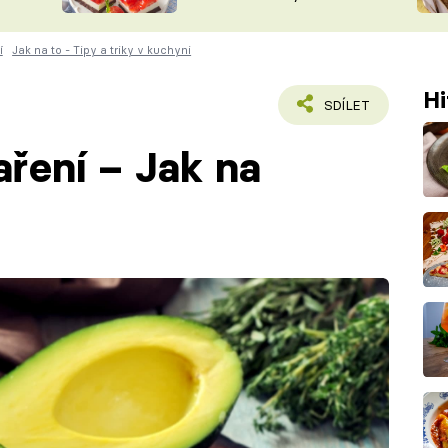
nepotřebujete troubu
ŠÉFREDAK
VYCHYTÁVKY
í
Jak na to - Tipy a triky v kuchyni
SOUTĚŽ FR
NA NÁKUPECH
ČASOPIS
Hi
SDÍLET
aření – Jak na