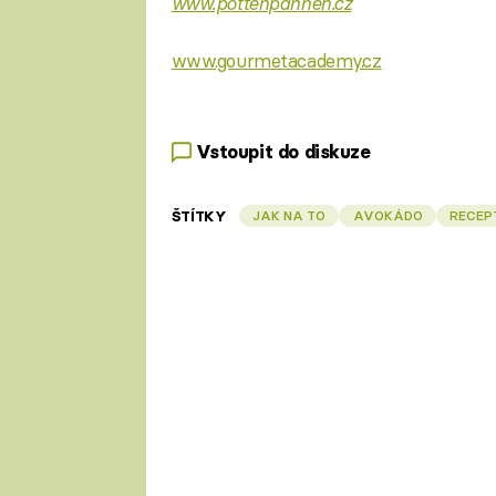
www.pottenpannen.cz
www.gourmetacademy.cz
Vstoupit do diskuze
ŠTÍTKY
JAK NA TO
AVOKÁDO
RECEP