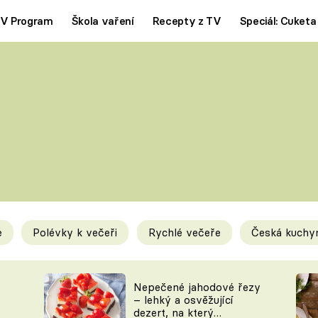
V Program
Škola vaření
Recepty z TV
Speciál: Cuketa
Polévky
Saláty
ČESKÁ KLASIKA
TĚSTOVIN
SILNÉ VÝVARY
SLADKÉ
KRÉMOVÉ
BEZMASÁ J
e
Polévky k večeři
Rychlé večeře
Česká kuchy
y
Tipy a triky
Novink
Nepečené jahodové řezy
– lehký a osvěžující
dezert, na který
KAM ZA JÍDLEM
BLOG