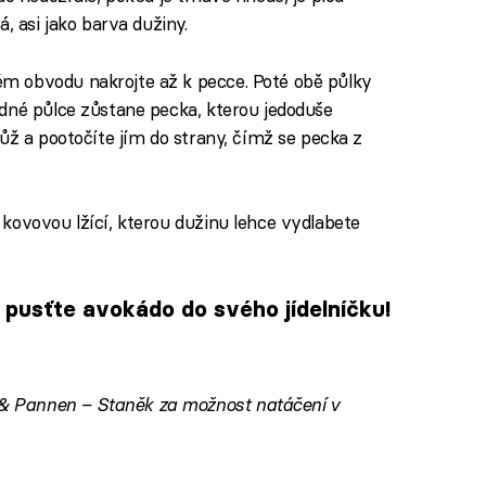
, asi jako barva dužiny.
m obvodu nakrojte až k pecce. Poté obě půlky
dné půlce zůstane pecka, kterou jedoduše
ůž a pootočíte jím do strany, čímž se pecka z
kovovou lžící, kterou dužinu lehce vydlabete
a pusťte avokádo do svého jídelníčku!
 Pannen – Staněk za možnost natáčení v