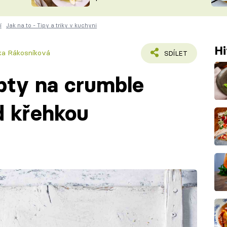
ŠÉFREDAK
VYCHYTÁVKY
í
Jak na to - Tipy a triky v kuchyni
SOUTĚŽ FR
NA NÁKUPECH
ČASOPIS
Hi
tka Rákosníková
SDÍLET
pty na crumble
d křehkou