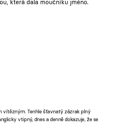
u, která dala moučníku jméno.
em vítězným. Tenhle šťavnatý zázrak plný
anglicky vtipný, dnes a denně dokazuje, že se