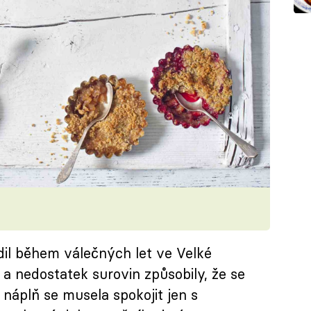
il během válečných let ve Velké
í a nedostatek surovin způsobily, že se
 náplň se musela spokojit jen s