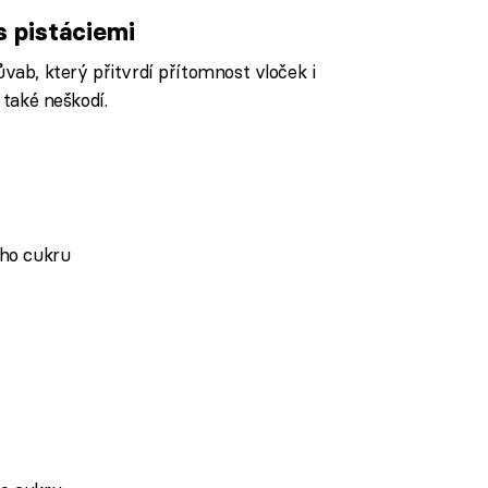
 pistáciemi
b, který přitvrdí přítomnost vloček i
 také neškodí.
ého cukru