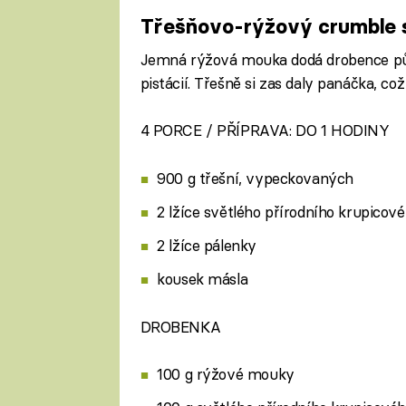
Třešňovo-rýžový crumble s
Jemná rýžová mouka dodá drobence půva
pistácií. Třešně si zas daly panáčka, což
4 PORCE / PŘÍPRAVA: DO 1 HODINY
900 g třešní, vypeckovaných
2 lžíce světlého přírodního krupicov
2 lžíce pálenky
kousek másla
DROBENKA
100 g rýžové mouky