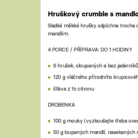
Hruškový crumble s mandl
Sladké měkké hrušky odpíchne trocha c
mandlím.
4 PORCE / PŘÍPRAVA: DO 1 HODINY
6 hrušek, oloupaných a bez jaderník
120 g vláčného přírodního krupicové
šťáva z ½ citronu
DROBENKA
100 g mouky (vyzkoušejte třeba ove
50 g loupaných mandlí, nasekaných