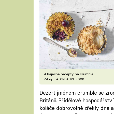
4 báječné recepty na crumble
Zdroj: L.A. CREATIVE FOOD
Dezert jménem crumble se zrod
Británii. Přídělové hospodářstv
koláče dobrovolně zřekly dna a