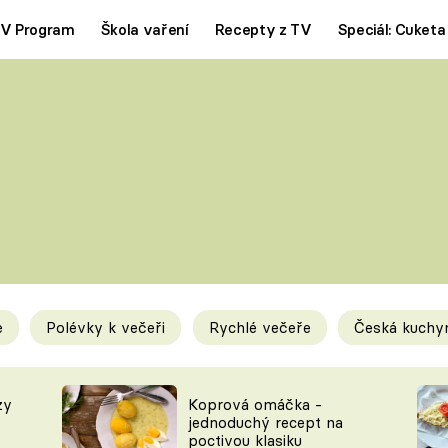
V Program
Škola vaření
Recepty z TV
Speciál: Cuketa
Polévky
Saláty
ČESKÁ KLASIKA
TĚSTOVIN
SILNÉ VÝVARY
SLADKÉ
KRÉMOVÉ
BEZMASÁ J
e
Polévky k večeři
Rychlé večeře
Česká kuchy
y
Tipy a triky
Novink
zy
Koprová omáčka -
jednoduchý recept na
poctivou klasiku
KAM ZA JÍDLEM
BLOG