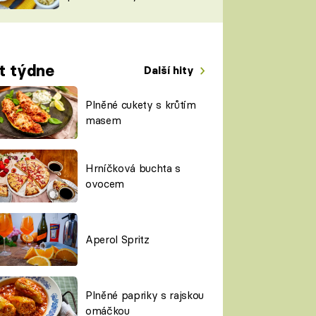
TORKY
ESH
t týdne
Další hity
Plněné cukety s krůtím
masem
Hrníčková buchta s
ovocem
Aperol Spritz
Plněné papriky s rajskou
omáčkou