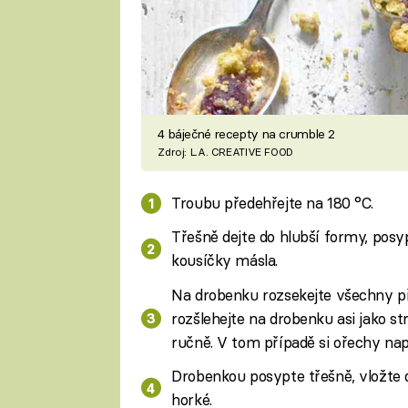
4 báječné recepty na crumble 2
Zdroj: L.A. CREATIVE FOOD
Troubu předehřejte na 180 °C.
Třešně dejte do hlubší formy, posy
kousíčky másla.
Na drobenku rozsekejte všechny pří
rozšlehejte na drobenku asi jako 
ručně. V tom případě si ořechy nap
Drobenkou posypte třešně, vložte 
horké.