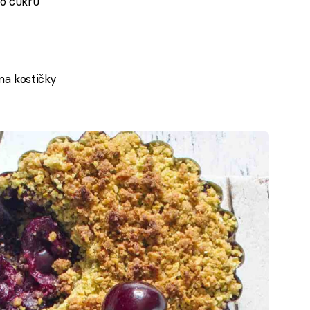
ho cukru
na kostičky