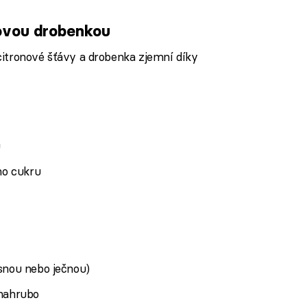
ovou drobenkou
itronové šťávy a drobenka zjemní díky
ů
ho cukru
snou nebo ječnou)
 nahrubo