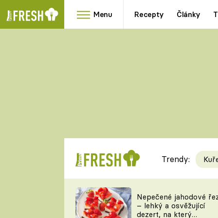
Menu
Recepty
Články
T
Oblíbené
Přílohy
recepty
HRANOLKY
HOUBY
KNEDLÍKY
DÝNĚ
KAŠE
RYCHLOVKY
Trendy:
Kuř
Populární
Videorecept
Nepečené jahodové ře
– lehký a osvěžující
kuchaři
dezert, na který
TEĎ VAŘÍ ŠÉF!