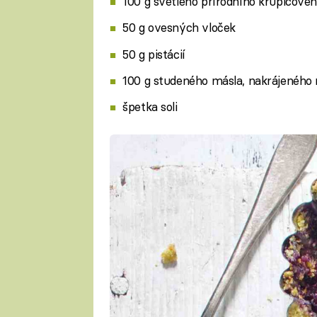
100 g světlého přírodního krupicové
50 g ovesných vloček
50 g pistácií
100 g studeného másla, nakrájeného 
špetka soli