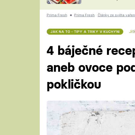
nepotřebujete troubu
ZDENĚK
ČESKO NA TALÍŘI
POHLREICH
Prima Fresh
■
Prima Fresh
Články ze světa vařen
KAROLÍNA,
JAROSLAV SAPÍK
DOMÁCÍ
Ji
JAK NA TO - TIPY A TRIKY V KUCHYNI
KUCHAŘKA
KAROLÍNA
KAMBERSKÁ
4 báječné rece
aneb ovoce po
pokličkou