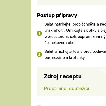
Postup přípravy
Salát natrhejte, propláchněte a nech
„nakřehčit“. Umixujte žloutky s ol
worcesterem, solí, pepřem a vinn
česnekovém oleji.
Salát smíchejte těsně před podává
parmezánu a krutonky.
Fa
Zdroj receptu
Prostřeno, soutěžící