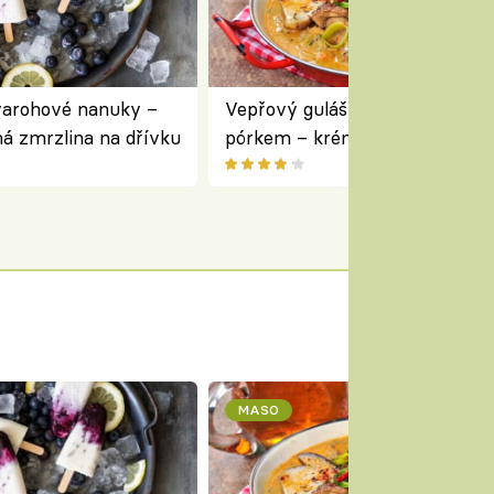
varohové nanuky –
Vepřový guláš s houbami a
á zmrzlina na dřívku
pórkem – krémový a voňavý
pokrm z jednoho hrnce
MASO