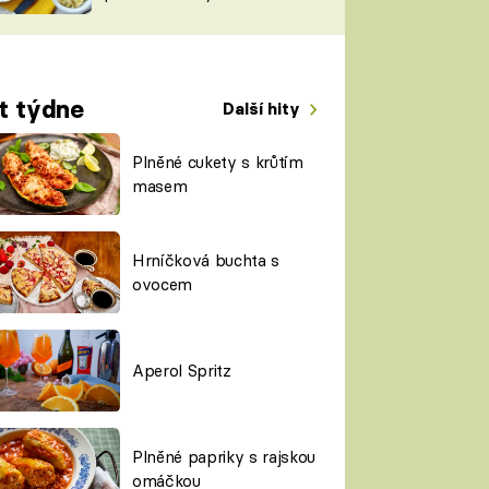
TORKY
ESH
t týdne
Další hity
Plněné cukety s krůtím
masem
Hrníčková buchta s
ovocem
Aperol Spritz
Plněné papriky s rajskou
omáčkou