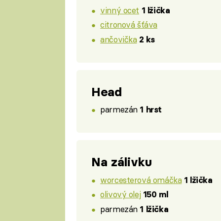
vinný ocet
1 lžička
citronová šťáva
ančovička
2 ks
Head
parmezán
1 hrst
Na zálivku
worcesterová omáčka
1 lžička
olivový olej
150 ml
parmezán
1 lžička