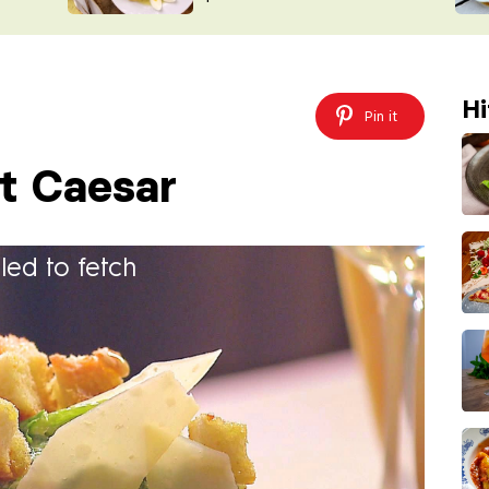
ŠÉFREDAK
VYCHYTÁVKY
SOUTĚŽ FR
NA NÁKUPECH
ČASOPIS
Hi
Pin it
át Caesar
iled to fetch
aleka tak složité, jak by se mohl zdát.
.