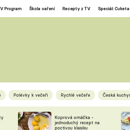
V Program
Škola vaření
Recepty z TV
Speciál: Cuketa
Polévky
Saláty
ČESKÁ KLASIKA
TĚSTOVIN
SILNÉ VÝVARY
SLADKÉ
KRÉMOVÉ
BEZMASÁ J
e
Polévky k večeři
Rychlé večeře
Česká kuchy
y
Tipy a triky
Novink
zy
Koprová omáčka -
jednoduchý recept na
poctivou klasiku
KAM ZA JÍDLEM
BLOG