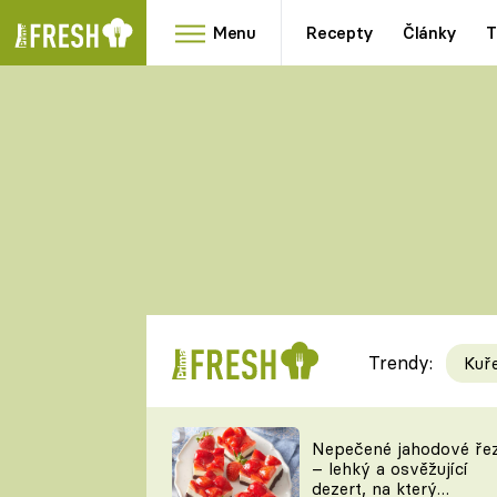
Menu
Recepty
Články
T
Oblíbené
Přílohy
recepty
HRANOLKY
HOUBY
KNEDLÍKY
DÝNĚ
KAŠE
RYCHLOVKY
Trendy:
Kuř
Populární
Videorecept
Nepečené jahodové ře
– lehký a osvěžující
kuchaři
dezert, na který
TEĎ VAŘÍ ŠÉF!