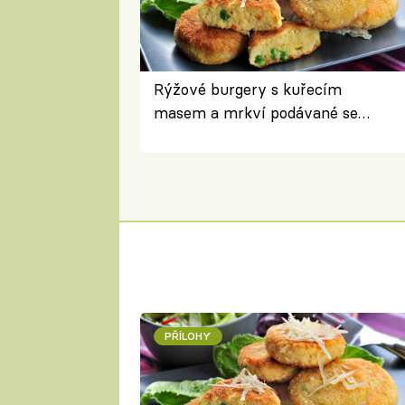
Rýžové burgery s kuřecím
masem a mrkví podávané se
salátem – lehká a chutná večeře
PŘÍLOHY