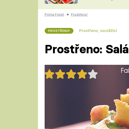
nepotřebujete troubu
ZDENĚK
ČESKO NA TALÍŘI
POHLREICH
Prima Fresh
■
Prostřeno!
KAROLÍNA,
JAROSLAV SAPÍK
DOMÁCÍ
Prostřeno, soutěžící
PROSTŘENO!
KUCHAŘKA
KAROLÍNA
KAMBERSKÁ
Prostřeno: Sal
Fa
99x
Udělat pořádné "Cézara" není zd
Inspirujte se u Ohnivýho kuřete