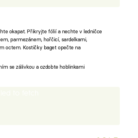
te okapat. Přikryjte fólií a nechte v ledničce
ejem, parmezánem, hořčicí, sardelkami,
ým octem. Kostičky baget opečte na
ním se zálivkou a ozdobte hoblinkami
iled to fetch