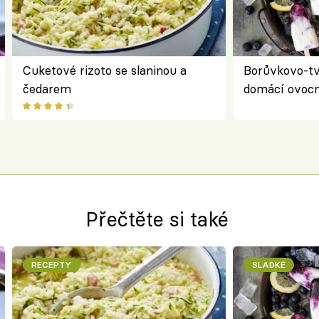
Cuketové rizoto se slaninou a
Borůvkovo-t
čedarem
domácí ovocn
Přečtěte si také
RECEPTY
SLADKÉ