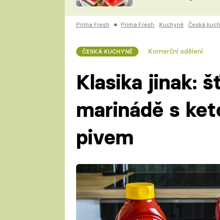
nepotřebujete troubu
ZDENĚK
ČESKO NA TALÍŘI
POHLREICH
Prima Fresh
■
Prima Fresh
Kuchyně
Česká kuc
KAROLÍNA,
JAROSLAV SAPÍK
DOMÁCÍ
Komerční sdělení
ČESKÁ KUCHYNĚ
KUCHAŘKA
KAROLÍNA
KAMBERSKÁ
Klasika jinak: 
marinádě s ke
pivem