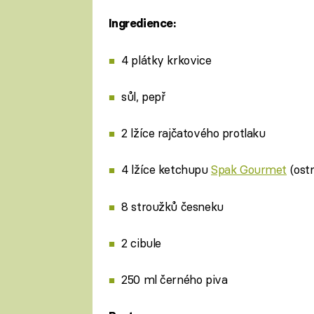
Ingredience:
4 plátky krkovice
sůl, pepř
2 lžíce rajčatového protlaku
4 lžíce ketchupu
Spak Gourmet
(ostr
8 stroužků česneku
2 cibule
250 ml černého piva