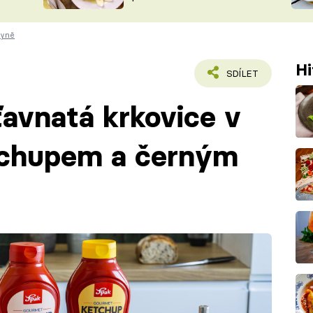
ŠÉFREDAK
VYCHYTÁVKY
hyně
SOUTĚŽ FR
NA NÁKUPECH
ČASOPIS
Hi
SDÍLET
šťavnatá krkovice v
tchupem a černým