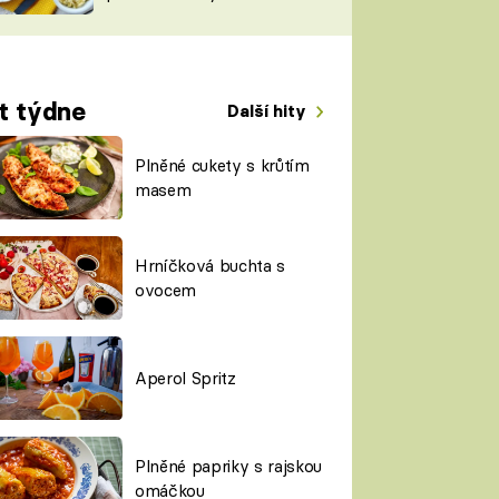
TORKY
ESH
t týdne
Další hity
Plněné cukety s krůtím
masem
Hrníčková buchta s
ovocem
Aperol Spritz
Plněné papriky s rajskou
omáčkou