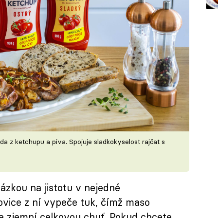
a z ketchupu a piva. Spojuje sladkokyselost rajčat s
zkou na jistotu v nejedné
ovice z ní vypeče tuk, čímž maso
a zjemní celkovou chuť. Pokud chcete