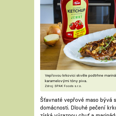
Vepřovou krkovici skvěle podtrhne marinád
karamelovými tóny piva.
Zdroj: SPAK Foods s.r.o.
Šťavnaté vepřové maso bývá sá
domácnosti. Dlouhé pečení krk
získá výraznou chuť a marinád