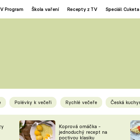
V Program
Škola vaření
Recepty z TV
Speciál: Cuketa
Polévky
Saláty
ČESKÁ KLASIKA
TĚSTOVIN
SILNÉ VÝVARY
SLADKÉ
KRÉMOVÉ
BEZMASÁ J
e
Polévky k večeři
Rychlé večeře
Česká kuchy
y
Tipy a triky
Novink
zy
Koprová omáčka -
jednoduchý recept na
poctivou klasiku
KAM ZA JÍDLEM
BLOG