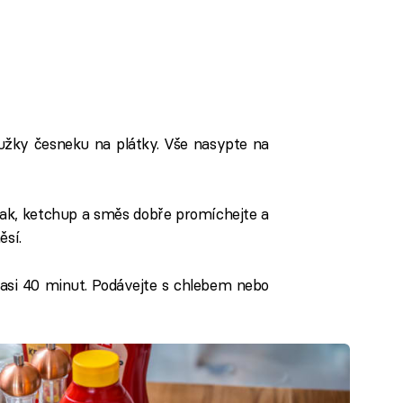
roužky česneku na plátky. Vše nasypte na
otlak, ketchup a směs dobře promíchejte a
ěsí.
asi 40 minut. Podávejte s chlebem nebo