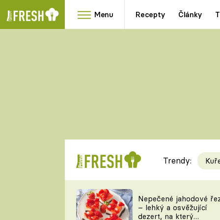
Menu
Recepty
Články
T
Oblíbené
Přílohy
recepty
HRANOLKY
HOUBY
KNEDLÍKY
DÝNĚ
KAŠE
RYCHLOVKY
Trendy:
Kuř
Populární
Videorecept
Nepečené jahodové ře
– lehký a osvěžující
kuchaři
dezert, na který
TEĎ VAŘÍ ŠÉF!