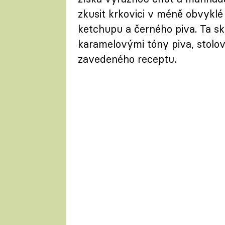
zkusit krkovici v méně obvyklé
ketchupu a černého piva. Ta skl
karamelovými tóny piva, stolovn
zavedeného receptu.