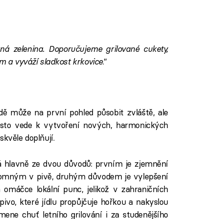
vaná zelenina. Doporučujeme grilované cukety,
rm a vyváží sladkost krkovice
.”
ě může na první pohled působit zvláště, ale
asto vede k vytvoření nových, harmonických
 skvěle doplňují.
 hlavně ze dvou důvodů: prvním je zjemnění
omným v pivě, druhým důvodem je vylepšení
 omáčce lokální punc, jelikož v zahraničních
pivo, které jídlu propůjčuje hořkou a nakyslou
mene chuť letního grilování i za studenějšího