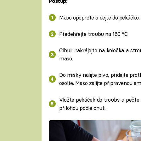
Postup:
Maso opepřete a dejte do pekáčku.
Předehřejte troubu na 180 °C.
Cibuli nakrájejte na kolečka a st
maso.
Do misky nalijte pivo, přidejte pr
osolte. Maso zalijte připravenou sm
Vložte pekáček do trouby a pečte 
přílohou podle chuti.