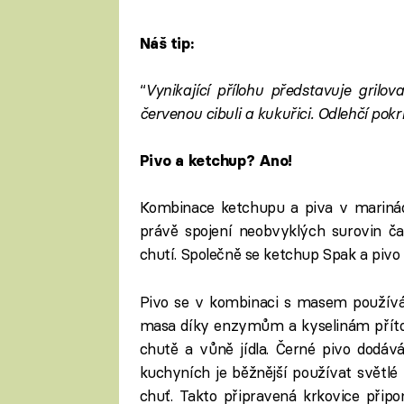
Náš tip:
“
Vynikající přílohu představuje grilo
červenou cibuli a kukuřici. Odlehčí pok
Pivo a ketchup? Ano!
Kombinace ketchupu a piva v marinád
právě spojení neobvyklých surovin č
chutí. Společně se ketchup Spak a pivo
Pivo se v kombinaci s masem používá
masa díky enzymům a kyselinám přít
chutě a vůně jídla. Černé pivo dodává
kuchyních je běžnější používat světlé 
chuť. Takto připravená krkovice připo