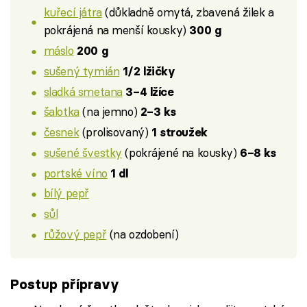
kuřecí játra
(důkladně omytá, zbavená žilek a
pokrájená na menší kousky)
300 g
máslo
200 g
sušený tymián
1/2 lžičky
sladká smetana
3–4 lžíce
šalotka
(na jemno)
2–3 ks
česnek
(prolisovaný)
1 stroužek
sušené švestky
(pokrájené na kousky)
6–8 ks
portské víno
1 dl
bílý pepř
sůl
růžový pepř
(na ozdobení)
Postup přípravy