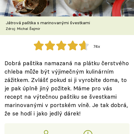
Škola vaření
Recepty z TV
Játrová paštika s marinovanými švestkami
Zdroj: Michal Šajmir
Speciál: Cuketa
74x
Těhotnej kuchař
Dobrá paštika namazaná na plátku čerstvého
Sledujte prima+
chleba může být výjimečným kulinárním
zážitkem. Zvlášť pokud si ji vyrobíte doma, to
Přihlášení
je pak úplně jiný požitek. Máme pro vás
recept na výtečnou paštiku se švestkami
marinovanými v portském víně. Je tak dobrá,
Sledujte nás
že se hodí i jako jedlý dárek!