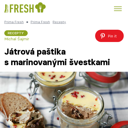
Prima Fresh
■
Prima Fresh
Recepty
Kuře
Polévky k večeři
Rychlé večeře
Trendy:
RECEPTY
Pin it
Michal Šajmir
Česká kuchyně
Čokoláda
Játrová paštika
s marinovanými švestkami
Témata
Recepty
Články
TV Program