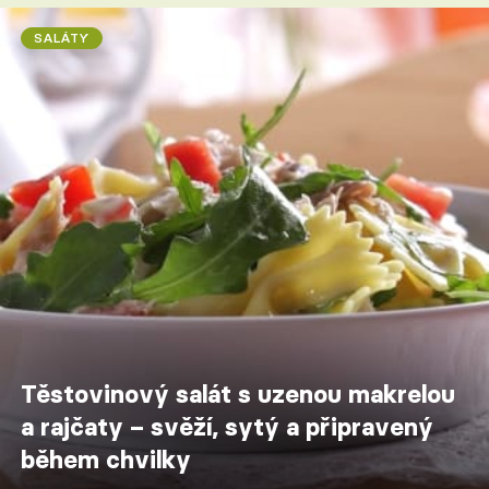
SALÁTY
Těstovinový salát s uzenou makrelou
a rajčaty – svěží, sytý a připravený
během chvilky