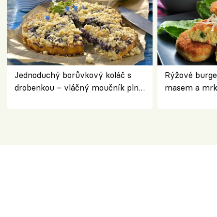
Jednoduchý borůvkový koláč s
Rýžové burge
drobenkou – vláčný moučník plný
masem a mrk
ovoce
salátem – leh