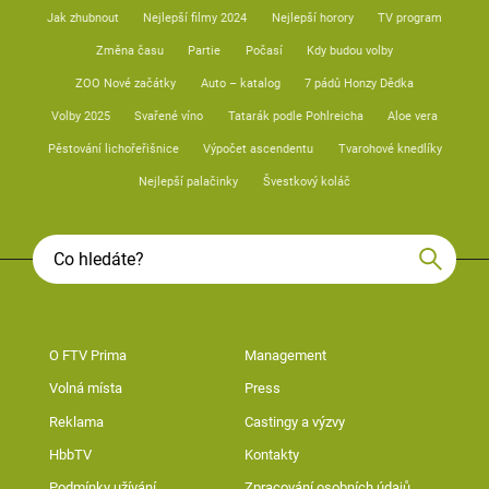
Jak zhubnout
Nejlepší filmy 2024
Nejlepší horory
TV program
Změna času
Partie
Počasí
Kdy budou volby
ZOO Nové začátky
Auto – katalog
7 pádů Honzy Dědka
Volby 2025
Svařené víno
Tatarák podle Pohlreicha
Aloe vera
Pěstování lichořeřišnice
Výpočet ascendentu
Tvarohové knedlíky
Nejlepší palačinky
Švestkový koláč
O FTV Prima
Management
Volná místa
Press
Reklama
Castingy a výzvy
HbbTV
Kontakty
Podmínky užívání
Zpracování osobních údajů