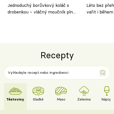
Jednoduchý borůvkový koláč s
Léto bez přeh
drobenkou – vláčný moučník plný
vařit i během
ovoce
Recepty
Těstoviny
Sladké
Maso
Zelenina
Nápoje