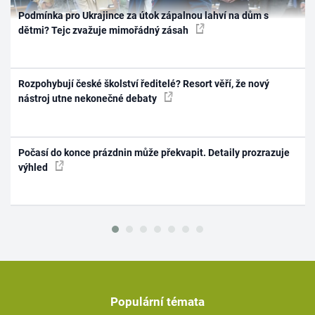
Podmínka pro Ukrajince za útok zápalnou lahví na dům s
dětmi? Tejc zvažuje mimořádný zásah
Rozpohybují české školství ředitelé? Resort věří, že nový
nástroj utne nekonečné debaty
Počasí do konce prázdnin může překvapit. Detaily prozrazuje
výhled
Populární témata