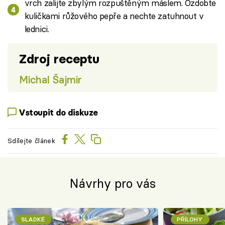
vrch zalijte zbylým rozpuštěným máslem. Ozdobte
kuličkami růžového pepře a nechte zatuhnout v
lednici.
Zdroj receptu
Michal Šajmir
Vstoupit do diskuze
Sdílejte článek
Návrhy pro vás
SLADKÉ
PŘÍLOHY