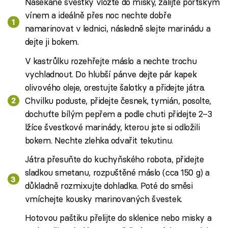
Nasekané švestky vložte do misky, zalijte portským
vínem a ideálně přes noc nechte dobře
namarinovat v lednici, následně slejte marinádu a
dejte ji bokem.
V kastrůlku rozehřejte máslo a nechte trochu
vychladnout. Do hlubší pánve dejte pár kapek
olivového oleje, orestujte šalotky a přidejte játra.
Chvilku poduste, přidejte česnek, tymián, posolte,
dochuťte bílým pepřem a podle chuti přidejte 2–3
lžíce švestkové marinády, kterou jste si odložili
bokem. Nechte zlehka odvařit tekutinu.
Játra přesuňte do kuchyňského robota, přidejte
sladkou smetanu, rozpuštěné máslo (cca 150 g) a
důkladně rozmixujte dohladka. Poté do směsi
vmíchejte kousky marinovaných švestek.
Hotovou paštiku přelijte do sklenice nebo misky a