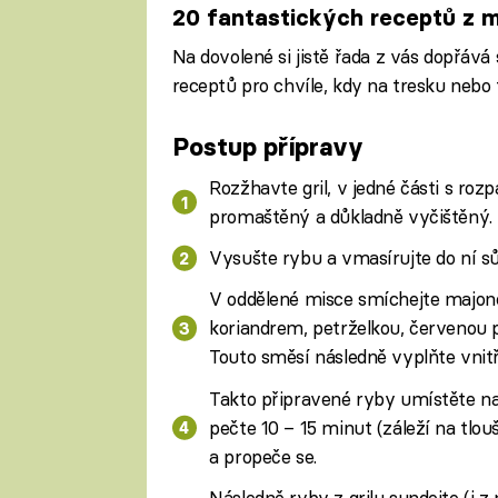
20 fantastických receptů z 
Na dovolené si jistě řada z vás dopřá
receptů pro chvíle, kdy na tresku nebo
Postup přípravy
Rozžhavte gril, v jedné části s rozp
promaštěný a důkladně vyčištěný.
Vysušte rybu a vmasírujte do ní sů
V oddělené misce smíchejte majoné
koriandrem, petrželkou, červenou p
Touto směsí následně vyplňte vnit
Takto připravené ryby umístěte na 
pečte 10 – 15 minut (záleží na tl
a propeče se.
Následně ryby z grilu sundejte (i z m