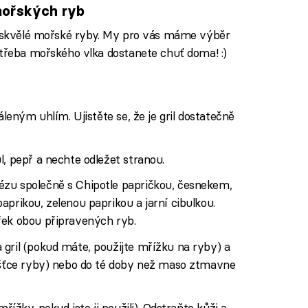
mořských ryb
vá skvělé mořské ryby. My pro vás máme výběr
 třeba mořského vlka dostanete chuť doma! :)
áleným uhlím. Ujistěte se, že je gril dostatečně
l, pepř a nechte odležet stranou.
zu společně s Chipotle papričkou, česnekem,
aprikou, zelenou paprikou a jarní cibulkou.
řek obou připravených ryb.
gril (pokud máte, použijte mřížku na ryby) a
oušťce ryby) nebo do té doby než maso ztmavne
řížky, pokud jste ji použili). Odstraňte kůži a