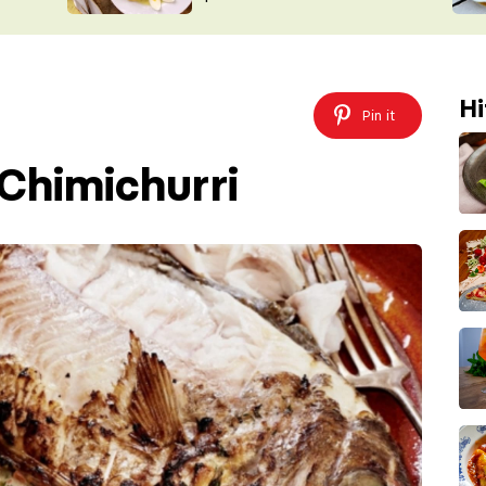
ŠÉFREDAK
VYCHYTÁVKY
SOUTĚŽ FR
NA NÁKUPECH
ČASOPIS
Hi
Pin it
 Chimichurri