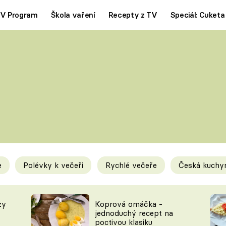
V Program
Škola vaření
Recepty z TV
Speciál: Cuketa
Polévky
Saláty
ČESKÁ KLASIKA
TĚSTOVIN
SILNÉ VÝVARY
SLADKÉ
KRÉMOVÉ
BEZMASÁ J
e
Polévky k večeři
Rychlé večeře
Česká kuchy
y
Tipy a triky
Novink
zy
Koprová omáčka -
jednoduchý recept na
poctivou klasiku
KAM ZA JÍDLEM
BLOG