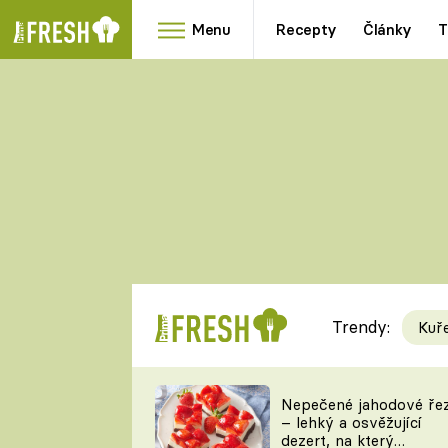
Menu
Recepty
Články
T
Oblíbené
Přílohy
recepty
HRANOLKY
HOUBY
KNEDLÍKY
DÝNĚ
KAŠE
RYCHLOVKY
Trendy:
Kuř
Populární
Videorecept
Nepečené jahodové ře
– lehký a osvěžující
kuchaři
dezert, na který
TEĎ VAŘÍ ŠÉF!