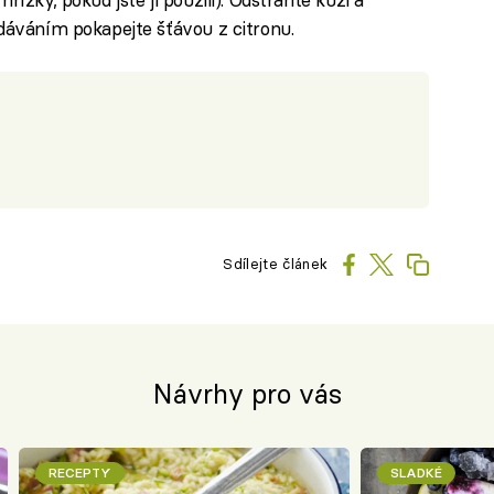
odáváním pokapejte šťávou z citronu.
Sdílejte článek
Návrhy pro vás
RECEPTY
SLADKÉ