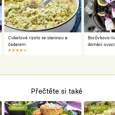
Cuketové rizoto se slaninou a
Borůvkovo-t
čedarem
domácí ovocn
Přečtěte si také
PŘÍLOHY
RECEPTY