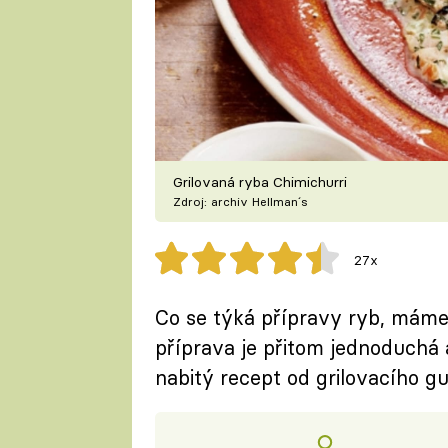
Grilovaná ryba Chimichurri
Zdroj: archiv Hellman´s
27x
Co se týká přípravy ryb, máme
příprava je přitom jednoduchá 
nabitý recept od grilovacího g