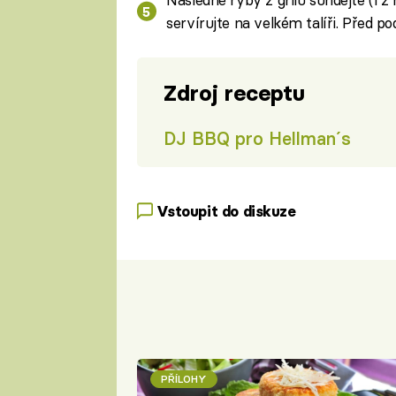
servírujte na velkém talíři. Před p
Zdroj receptu
DJ BBQ pro Hellman´s
Vstoupit do diskuze
PŘÍLOHY