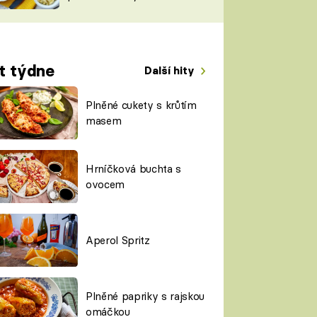
TORKY
ESH
t týdne
Další hity
Plněné cukety s krůtím
masem
Hrníčková buchta s
ovocem
Aperol Spritz
Plněné papriky s rajskou
omáčkou