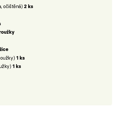
, očištěná)
2 ks
s
troužky
lžíce
roužky)
1 ks
oužky)
1 ks