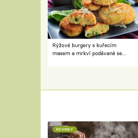
Rýžové burgery s kuřecím
masem a mrkví podávané se
salátem – lehká a chutná večeře
NOVINKY