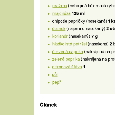
pražma
(nebo jiná bělomasá ryba
majonéza
125 ml
chipotle papričky (nasekaná)
1 k
česnek
(najemno nasekaný)
2 s
koriandr
(nasekaný)
7 g
hladkolistá petržel
(nasekaná)
2 
červená paprika
(nakrájená na p
zelená paprika
(nakrájená na pr
citronová šťáva
1
sůl
pepř
Článek