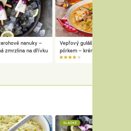
varohové nanuky –
Vepřový guláš s houbami a
á zmrzlina na dřívku
pórkem – krémový a voňavý
pokrm z jednoho hrnce
SLADKÉ