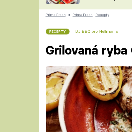
nepotřebujete troubu
ZDENĚK
ČESKO NA TALÍŘI
POHLREICH
Prima Fresh
■
Prima Fresh
Recepty
KAROLÍNA,
JAROSLAV SAPÍK
DOMÁCÍ
DJ BBQ pro Hellman´s
RECEPTY
KUCHAŘKA
KAROLÍNA
KAMBERSKÁ
Grilovaná ryba