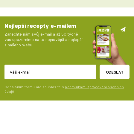
Nejlepší recepty e-mailem
Zanechte nám svůj e-mail a až 5x týdně
vás upozorníme na to nejnovější a nejlepší
z našeho webu.
ODESLAT
Odesláním formuláře souhlasíte s
podmínkami zpracování osobních
údajů