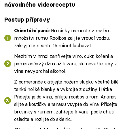
návodného videoreceptu
Failed to fetch
Postup přípravy
Brusinky namočte v malém
Orientální punč:
množství rumu. Rooibos zalijte vroucí vodou,
zakryjte a nechte 15 minut louhovat.
Mezitím v hrnci zahřívejte víno, cukr, koření a
pomerančový džus až k varu, ale nevařte, aby z
vína nevyprchal alkohol.
Z pomeranče okrájejte nožem slupku včetně bílé
tenké hořké blanky a vykrojte z dužiny filátka.
Přidejte je do vína, přilijte rooibos a rum. Ananas
slijte a kostičky ananasu vsypte do vína. Přidejte
brusinky s rumem, zahřejte k varu, podle chuti
oslaďte a rozlijte do sklenic.