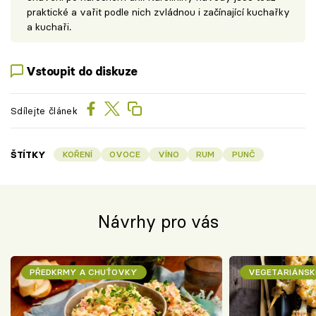
praktické a vařit podle nich zvládnou i začínající kuchařky
a kuchaři.
Vstoupit do diskuze
Sdílejte článek
ŠTÍTKY
KOŘENÍ
OVOCE
VÍNO
RUM
PUNČ
Návrhy pro vás
PŘEDKRMY A CHUŤOVKY
VEGETARIÁNSK