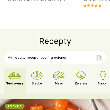
klasika, která chutná stejně skvěle
chuťovka z gr
jako dřív
Recepty
Těstoviny
Sladké
Maso
Zelenina
Nápoje
ZELENINA