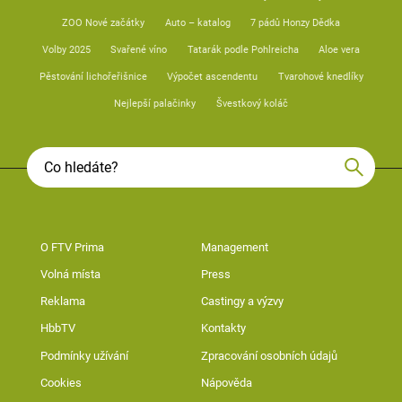
ZOO Nové začátky
Auto – katalog
7 pádů Honzy Dědka
Volby 2025
Svařené víno
Tatarák podle Pohlreicha
Aloe vera
Pěstování lichořeřišnice
Výpočet ascendentu
Tvarohové knedlíky
Nejlepší palačinky
Švestkový koláč
O FTV Prima
Management
Volná místa
Press
Reklama
Castingy a výzvy
HbbTV
Kontakty
Podmínky užívání
Zpracování osobních údajů
Cookies
Nápověda