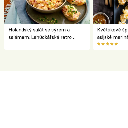
Holandský salát se sýrem a
Květákové šp
salámem: Lahůdkářská retro
asijské marin
klasika, která chutná stejně skvěle
chuťovka z gr
jako dřív