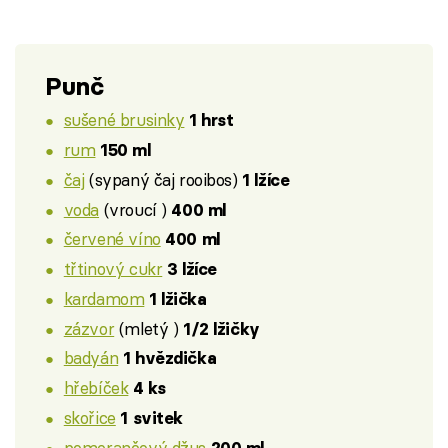
Punč
sušené brusinky
1 hrst
rum
150 ml
čaj
(sypaný čaj rooibos)
1 lžíce
voda
(vroucí )
400 ml
červené víno
400 ml
třtinový cukr
3 lžíce
kardamom
1 lžička
zázvor
(mletý )
1/2 lžičky
badyán
1 hvězdička
hřebíček
4 ks
skořice
1 svitek
pomerančový džus
200 ml