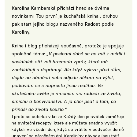
Karolína Kamberská přichází hned se dvěma
novinkami. Tou první je kuchařská kniha , druhou
pak start jejího blogu nazvaného
Radost podle
Karolíny
.
Kniha i blog přicházejí současně, protože je spojuje
společné téma:
„V poslední době se na mě z médií i
sociálních sítí valí hromada zpráv, které mě
zneklidňují a deprimují. Ale když vylezu před dům,
dojdu na náměstí nebo odjedu někam na výlet,
potkávám se s naprosto jinou realitou. Ve
skutečném světě je mnohem víc radosti ze života,
smíchu a bonvivánství. A já chci psát o tom, co
přináší do života kouzlo.“
I proto se autorka v knize Každý den je svátek zaměřuje
na sváteční recepty, které ale můžete snadno využít
kdykoli ve všední den, když se vrátíte v podvečer domů
unavení po náročném dni. Karolíniny návody jsou totiž