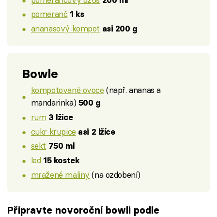
pomeranč
1 ks
ananasový kompot
asi 200 g
Bowle
kompotované ovoce
(např. ananas a
mandarinka)
500 g
rum
3 lžíce
cukr krupice
asi 2 lžíce
sekt
750 ml
led
15 kostek
mražené maliny
(na ozdobení)
Připravte novoroční bowli podle