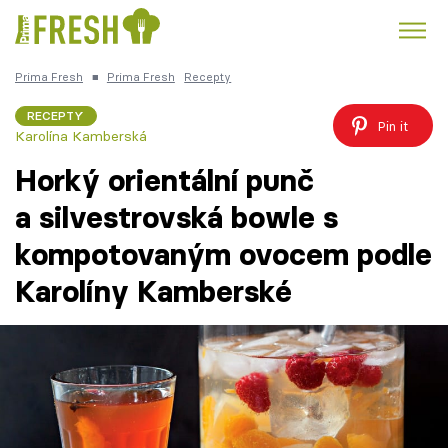
Prima Fresh
■
Prima Fresh
Recepty
Kuře
Polévky k večeři
Rychlé večeře
Trendy:
RECEPTY
Pin it
Karolína Kamberská
Česká kuchyně
Čokoláda
Horký orientální punč
a silvestrovská bowle s
kompotovaným ovocem podle
Témata
Karolíny Kamberské
Recepty
Články
TV Program