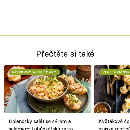
Přečtěte si také
PŘEDKRMY A CHUŤOVKY
VEGETARIÁNSK
Holandský salát se sýrem a
Květákové šp
salámem: Lahůdkářská retro
asijské marin