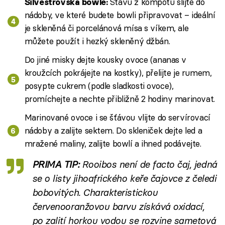
Šťávu z kompotů slijte do
Silvestrovská bowle:
nádoby, ve které budete bowli připravovat – ideální
je skleněná či porcelánová mísa s víkem, ale
můžete použít i hezký skleněný džbán.
Do jiné misky dejte kousky ovoce (ananas v
kroužcích pokrájejte na kostky), přelijte je rumem,
posypte cukrem (podle sladkosti ovoce),
promíchejte a nechte přibližně 2 hodiny marinovat.
Marinované ovoce i se šťávou vlijte do servírovací
nádoby a zalijte sektem. Do skleniček dejte led a
mražené maliny, zalijte bowlí a ihned podávejte.
PRIMA TIP:
Rooibos není de facto čaj, jedná
se o listy jihoafrického keře čajovce z čeledi
bobovitých. Charakteristickou
červenooranžovou barvu získává oxidací,
po zalití horkou vodou se rozvine sametová