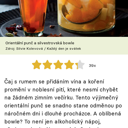
Škola vaření
Recepty z TV
Speciál: Cuketa
Orientální punč a silvestrovská bowle
Těhotnej kuchař
Zdroj: Silvie Kolevová / Každý den je svátek
Sledujte prima+
39x
Přihlášení
Čaj s rumem se přidáním vína a koření
promění v noblesní pití, které nesmí chybět
na žádném zimním večírku. Tento výjimečný
Sledujte nás
orientální punč se snadno stane odměnou po
náročném dni i dlouhé procházce. A oblíbená
bowle? To není jen alkoholický nápoj,