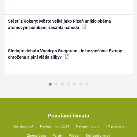
Štěstí z Kokury: Město velké jako Plzeň uniklo oběma
atomovým bombám, zasáhla náhoda
Sledujte debatu Vondry s Gregorem: Je bezpečnost Evropy
ohrožena a plní vláda sliby?
Populární témata
Jak zhubnout
Nejlepší filmy 2024
Nejlepší horory
TV program
Změna času
Partie
Počasí
Kdy budou volby