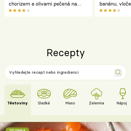
chorizem a olivami pečená na
banánu, vloče
letní zelenině – šťavnaté maso s
snídaně do sk
výraznou chutí inspirovanou
Španělskem
Recepty
Těstoviny
Sladké
Maso
Zelenina
Nápoje
ZELENINA