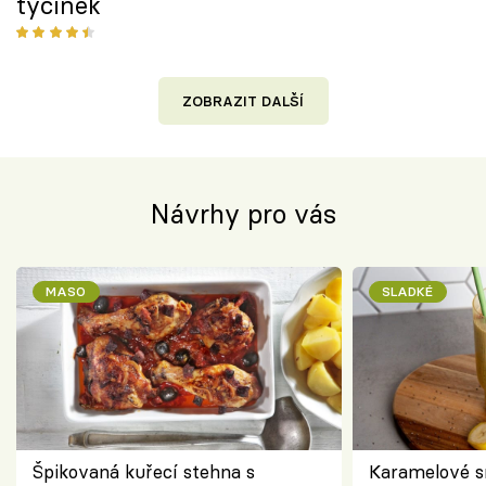
tyčinek
ZOBRAZIT DALŠÍ
Návrhy pro vás
MASO
SLADKÉ
Špikovaná kuřecí stehna s
Karamelové s