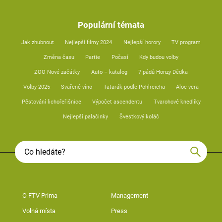
Populární témata
Jak zhubnout
Nejlepší filmy 2024
Nejlepší horory
TV program
Změna času
Partie
Počasí
Kdy budou volby
ZOO Nové začátky
Auto – katalog
7 pádů Honzy Dědka
Volby 2025
Svařené víno
Tatarák podle Pohlreicha
Aloe vera
Pěstování lichořeřišnice
Výpočet ascendentu
Tvarohové knedlíky
Nejlepší palačinky
Švestkový koláč
O FTV Prima
Management
Volná místa
Press