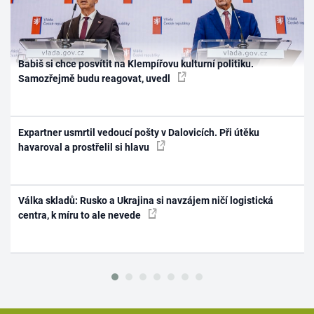
Babiš si chce posvítit na Klempířovu kulturní politiku.
Samozřejmě budu reagovat, uvedl
Expartner usmrtil vedoucí pošty v Dalovicích. Při útěku
havaroval a prostřelil si hlavu
Válka skladů: Rusko a Ukrajina si navzájem ničí logistická
centra, k míru to ale nevede