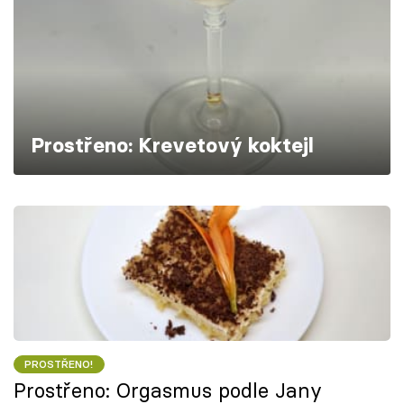
Škola vaření
Recepty z TV
Speciál: Cuketa
Prostřeno: Krevetový koktejl
Těhotnej kuchař
Sledujte prima+
Přihlášení
Sledujte nás
PROSTŘENO!
Prostřeno: Orgasmus podle Jany