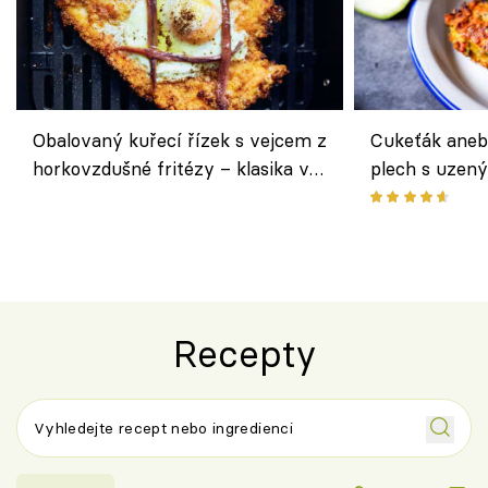
Obalovaný kuřecí řízek s vejcem z
Cukeťák aneb
horkovzdušné fritézy – klasika v
plech s uzen
novém pojetí podle Jamieho
způsob, jak z
Olivera
cukety
Recepty