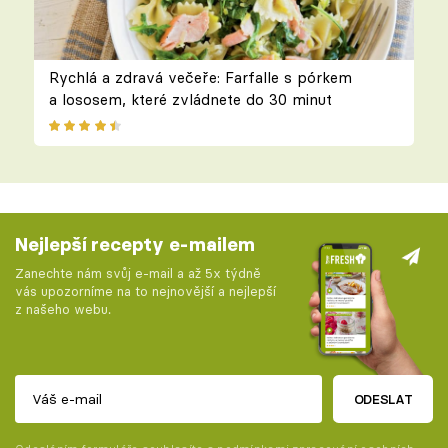
Rychlá a zdravá večeře: Farfalle s pórkem
a lososem, které zvládnete do 30 minut
Nejlepší recepty e-mailem
Zanechte nám svůj e-mail a až 5x týdně
vás upozorníme na to nejnovější a nejlepší
z našeho webu.
ODESLAT