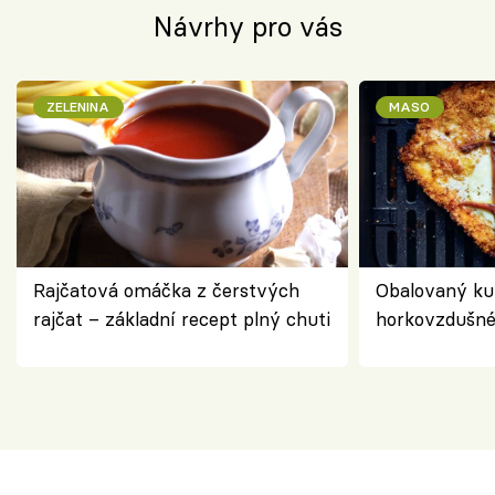
Návrhy pro vás
ZELENINA
MASO
Rajčatová omáčka z čerstvých
Obalovaný kuř
rajčat – základní recept plný chuti
horkovzdušné 
novém pojetí
Olivera