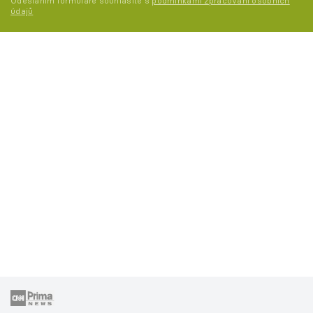
Odesláním formuláře souhlasíte s
podmínkami zpracování osobních
údajů