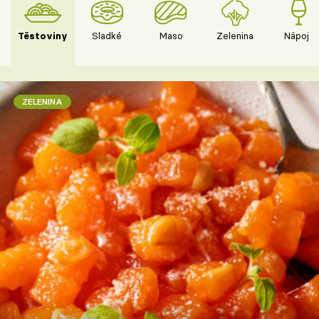
Těstoviny
Sladké
Maso
Zelenina
Nápoje
ZELENINA