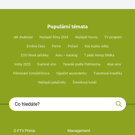
Populární témata
Jak zhubnout
Nejlepší filmy 2024
Nejlepší horory
TV program
Změna času
Partie
Počasí
Kdy budou volby
ZOO Nové začátky
Auto – katalog
7 pádů Honzy Dědka
Volby 2025
Svařené víno
Tatarák podle Pohlreicha
Aloe vera
Pěstování lichořeřišnice
Výpočet ascendentu
Tvarohové knedlíky
Nejlepší palačinky
Švestkový koláč
O FTV Prima
Management