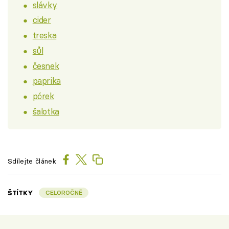
slávky
cider
treska
sůl
česnek
paprika
pórek
šalotka
Sdílejte článek
ŠTÍTKY
CELOROČNĚ