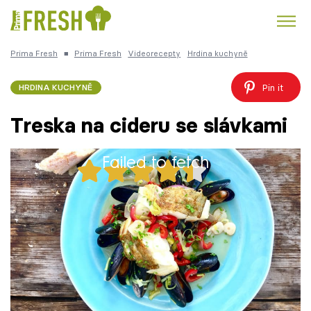
Prima Fresh
■
Prima Fresh
Videorecepty
Hrdina kuchyně
Kuře
Polévky k večeři
Rychlé večeře
Trendy:
Pin it
HRDINA KUCHYNĚ
Česká kuchyně
Čokoláda
Treska na cideru se slávkami
Failed to fetch
34x
Témata
Recepty
1 porce
30 minut
Články
TV Program