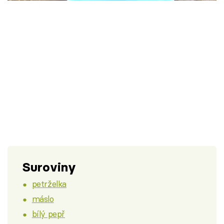
Škola vaření
Recepty z TV
Speciál: Cuketa
Těhotnej kuchař
Sledujte prima+
Přihlášení
Suroviny
Sledujte nás
petrželka
máslo
bílý pepř