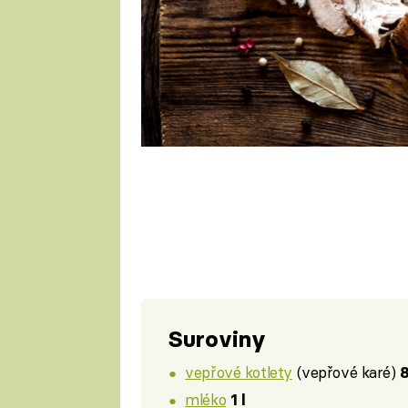
Suroviny
vepřové kotlety
(vepřové karé)
mléko
1 l