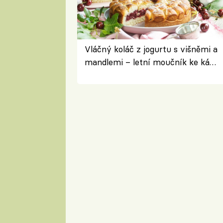
Vláčný koláč z jogurtu s višněmi a
mandlemi – letní moučník ke kávě
i na oslavu