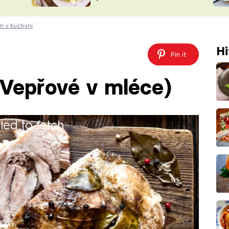
ŠÉFREDAK
VYCHYTÁVKY
em v kuchyni
SOUTĚŽ FR
NA NÁKUPECH
ČASOPIS
Hi
Pin it
 (Vepřové v mléce)
iled to fetch
e)
30 minut