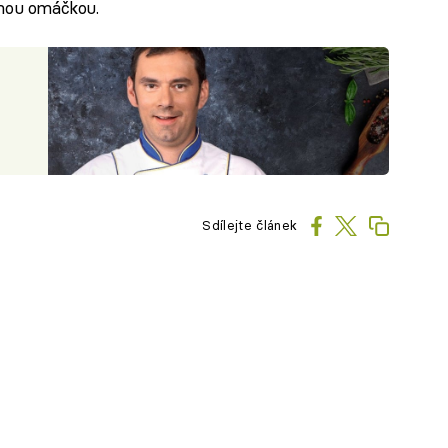
anou omáčkou.
Sdílejte článek