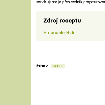
servírujeme je přes cedník propasírov
Zdroj receptu
Emanuele Ridi
ŠTÍTKY
MLÉKO