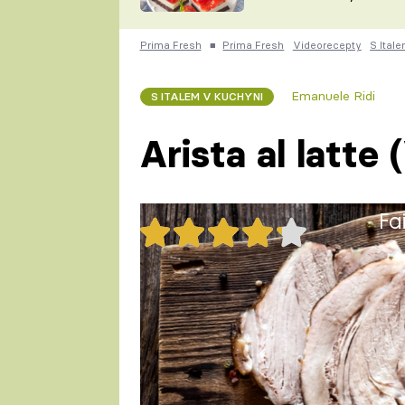
nepotřebujete troubu
ZDENĚK
ČESKO NA TALÍŘI
POHLREICH
Prima Fresh
■
Prima Fresh
Videorecepty
S Ital
KAROLÍNA,
JAROSLAV SAPÍK
DOMÁCÍ
Emanuele Ridi
S ITALEM V KUCHYNI
KUCHAŘKA
KAROLÍNA
KAMBERSKÁ
Arista al latte
Fa
35x
Arista al latte (Vepřové v mléc
1 porce