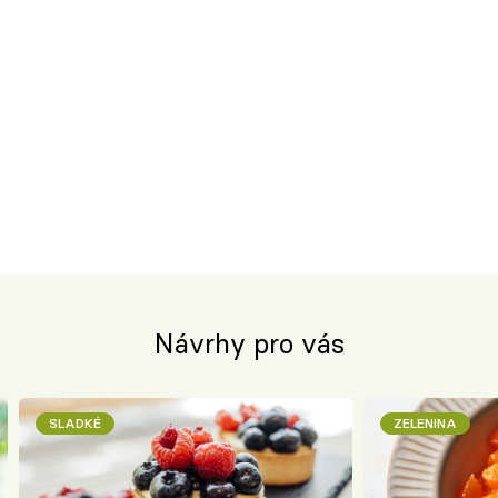
Návrhy pro vás
SLADKÉ
ZELENINA