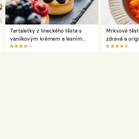
Tartaletky z lineckého těsta s
Mrkvové těst
vanilkovým krémem a lesním
zdravá a origi
ovocem podle Bread Society
klasiky