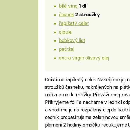
bílé víno
1 dl
česnek
2 stroužky
řapíkatý celer
cibule
bobkový list
petržel
extra virgin olivový olej
Očistíme řapíkatý celer. Nakrájíme jej 
stroužků česneku, nakrájených na plát
nařízneme do mřížky. Převážeme prová
Přikryjeme fólií a necháme v lednici o
a vhodíme je na rozpálený olej do kas
cedník propasírujeme zeleninovou smě
plameni 2 hodiny omáčku redukujeme.U