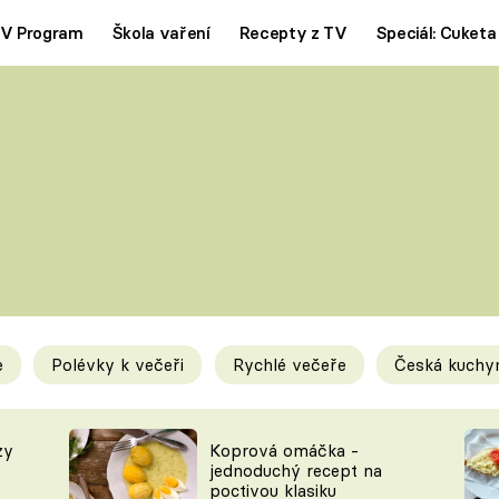
V Program
Škola vaření
Recepty z TV
Speciál: Cuketa
Polévky
Saláty
ČESKÁ KLASIKA
TĚSTOVIN
SILNÉ VÝVARY
SLADKÉ
KRÉMOVÉ
BEZMASÁ J
e
Polévky k večeři
Rychlé večeře
Česká kuchy
y
Tipy a triky
Novink
zy
Koprová omáčka -
jednoduchý recept na
poctivou klasiku
KAM ZA JÍDLEM
BLOG