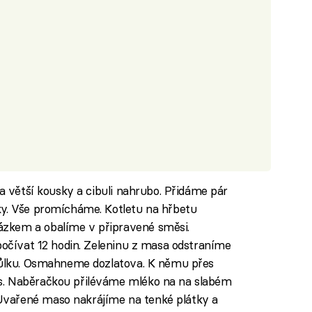
na větší kousky a cibuli nahrubo. Přidáme pár
ky. Vše promícháme. Kotletu na hřbetu
zkem a obalíme v připravené směsi.
dpočívat 12 hodin. Zeleninu z masa odstraníme
trůlku. Osmahneme dozlatova. K němu přes
s. Naběračkou přiléváme mléko na na slabém
vařené maso nakrájíme na tenké plátky a