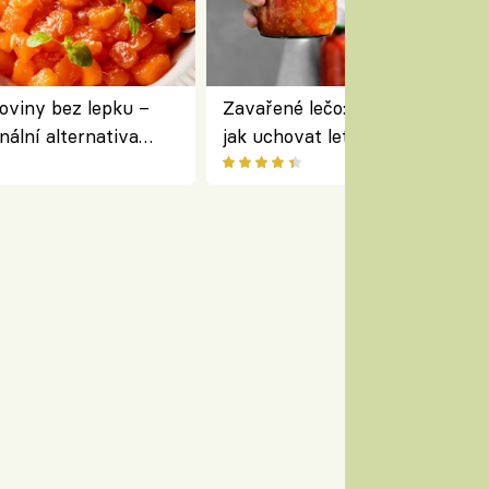
oviny bez lepku –
Zavařené lečo: jednoduchý rece
nální alternativa
jak uchovat letní zeleninu na 