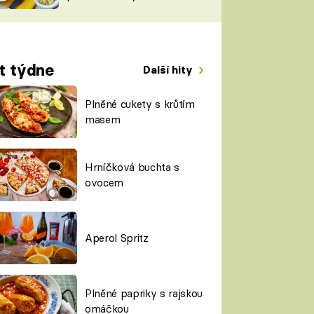
TORKY
ESH
t týdne
Další hity
Plněné cukety s krůtím
masem
Hrníčková buchta s
ovocem
Aperol Spritz
Plněné papriky s rajskou
omáčkou