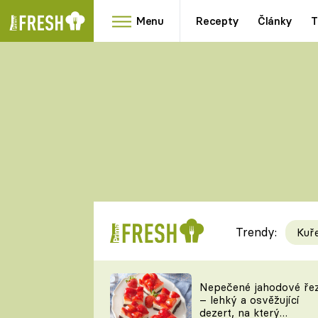
Menu
Recepty
Články
T
Oblíbené
Přílohy
recepty
HRANOLKY
HOUBY
KNEDLÍKY
DÝNĚ
KAŠE
RYCHLOVKY
Trendy:
Kuř
Populární
Videorecept
Nepečené jahodové ře
– lehký a osvěžující
kuchaři
dezert, na který
TEĎ VAŘÍ ŠÉF!