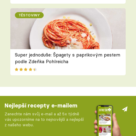
TĚSTOVINY
Super jednoduše: Špagety s paprikovým pestem
podle Zdeňka Pohlreicha
Nejlepší recepty e-mailem
Zanechte nám svůj e-mail a až 5x týdně
vás upozorníme na to nejnovější a nejlepší
z našeho webu.