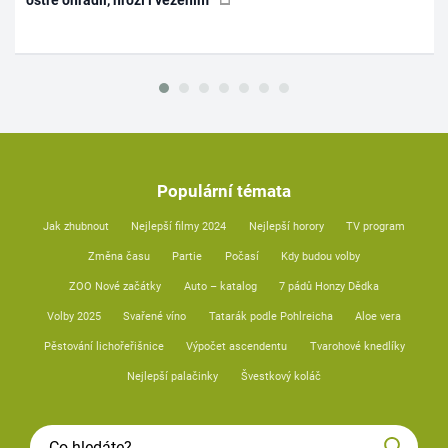
ostře ohradil, hrozí i vězením
Populární témata
Jak zhubnout
Nejlepší filmy 2024
Nejlepší horory
TV program
Změna času
Partie
Počasí
Kdy budou volby
ZOO Nové začátky
Auto – katalog
7 pádů Honzy Dědka
Volby 2025
Svařené víno
Tatarák podle Pohlreicha
Aloe vera
Pěstování lichořeřišnice
Výpočet ascendentu
Tvarohové knedlíky
Nejlepší palačinky
Švestkový koláč