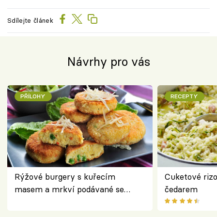
Sdílejte článek
Návrhy pro vás
PŘÍLOHY
RECEPTY
Rýžové burgery s kuřecím
Cuketové rizo
masem a mrkví podávané se
čedarem
salátem – lehká a chutná večeře