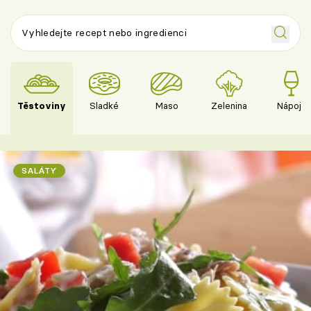
Těstoviny
Sladké
Maso
Zelenina
Nápoje
SALÁTY