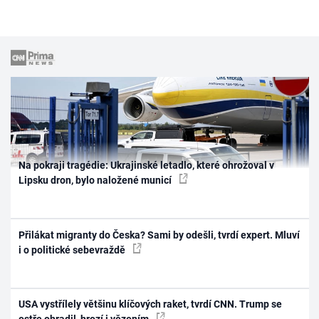
Na pokraji tragédie: Ukrajinské letadlo, které ohrožoval v
Lipsku dron, bylo naložené municí
Přilákat migranty do Česka? Sami by odešli, tvrdí expert. Mluví
i o politické sebevraždě
USA vystřílely většinu klíčových raket, tvrdí CNN. Trump se