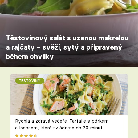
Těstovinový salát s uzenou makrelou
a rajčaty – svěží, sytý a připravený
během chvilky
TĚSTOVINY
Rychlá a zdravá večeře: Farfalle s pórkem
a lososem, které zvládnete do 30 minut