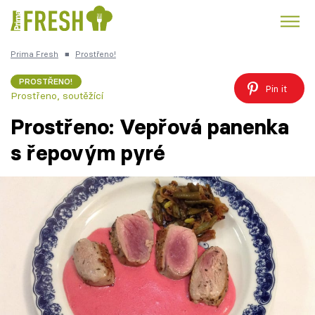
Prima Fresh
■
Prostřeno!
Kuře
Polévky k večeři
Rychlé večeře
Trendy:
PROSTŘENO!
Pin it
Prostřeno, soutěžící
Česká kuchyně
Čokoláda
Prostřeno: Vepřová panenka
s řepovým pyré
Témata
Recepty
Články
TV Program