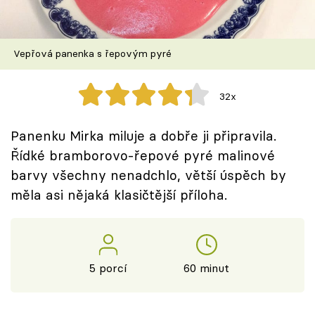
Škola vaření
Recepty z TV
Vepřová panenka s řepovým pyré
Speciál: Cuketa
32x
Těhotnej kuchař
Panenku Mirka miluje a dobře ji připravila.
Sledujte prima+
Řídké bramborovo-řepové pyré malinové
barvy všechny nenadchlo, větší úspěch by
měla asi nějaká klasičtější příloha.
Přihlášení
Sledujte nás
5 porcí
60 minut