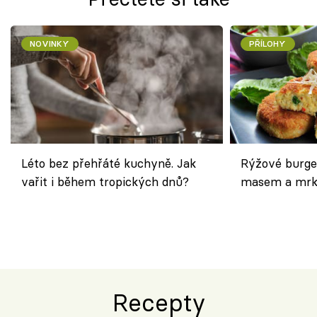
NOVINKY
PŘÍLOHY
Léto bez přehřáté kuchyně. Jak
Rýžové burge
vařit i během tropických dnů?
masem a mrk
salátem – leh
Recepty