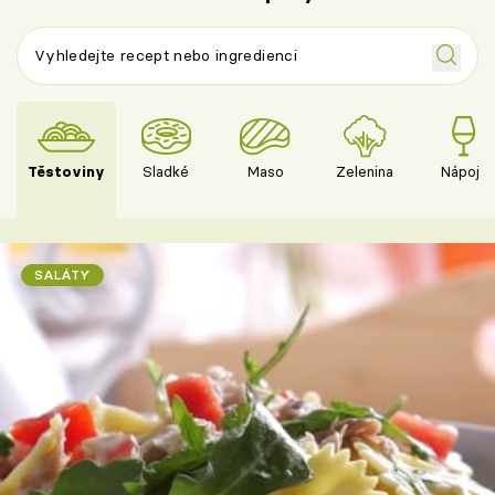
Těstoviny
Sladké
Maso
Zelenina
Nápoje
SALÁTY