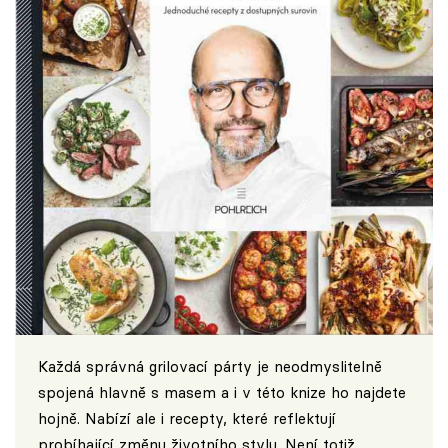
Každá správná grilovací párty je neodmyslitelně
spojená hlavně s masem a i v této knize ho najdete
hojně. Nabízí ale i recepty, které reflektují
probíhající změnu životního stylu. Není totiž