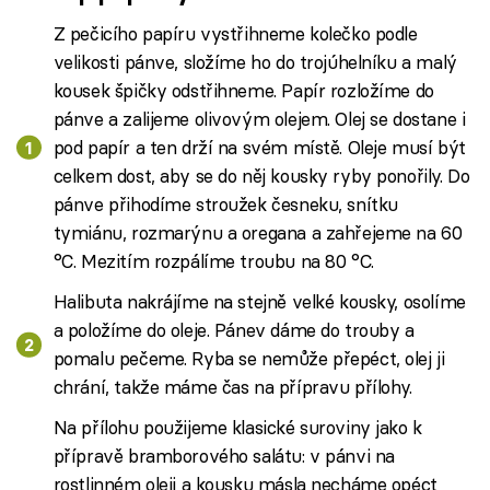
Z pečicího papíru vystřihneme kolečko podle
velikosti pánve, složíme ho do trojúhelníku a malý
kousek špičky odstřihneme. Papír rozložíme do
pánve a zalijeme olivovým olejem. Olej se dostane i
pod papír a ten drží na svém místě. Oleje musí být
celkem dost, aby se do něj kousky ryby ponořily. Do
pánve přihodíme stroužek česneku, snítku
tymiánu, rozmarýnu a oregana a zahřejeme na 60
°C. Mezitím rozpálíme troubu na 80 °C.
Halibuta nakrájíme na stejně velké kousky, osolíme
a položíme do oleje. Pánev dáme do trouby a
pomalu pečeme. Ryba se nemůže přepéct, olej ji
chrání, takže máme čas na přípravu přílohy.
Na přílohu použijeme klasické suroviny jako k
přípravě bramborového salátu: v pánvi na
rostlinném oleji a kousku másla necháme opéct