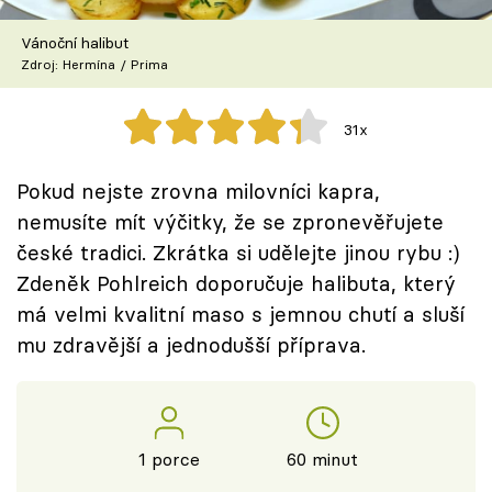
Škola vaření
Vánoční halibut
Zdroj: Hermína / Prima
Recepty z TV
Speciál: Cuketa
31x
Těhotnej kuchař
Pokud nejste zrovna milovníci kapra,
nemusíte mít výčitky, že se zpronevěřujete
Sledujte prima+
české tradici. Zkrátka si udělejte jinou rybu :)
Zdeněk Pohlreich doporučuje halibuta, který
Přihlášení
má velmi kvalitní maso s jemnou chutí a sluší
mu zdravější a jednodušší příprava.
Sledujte nás
1 porce
60 minut