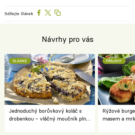
Sdílejte článek
Návrhy pro vás
SLADKÉ
PŘÍLOHY
Jednoduchý borůvkový koláč s
Rýžové burge
drobenkou – vláčný moučník plný
masem a mrk
ovoce
salátem – leh