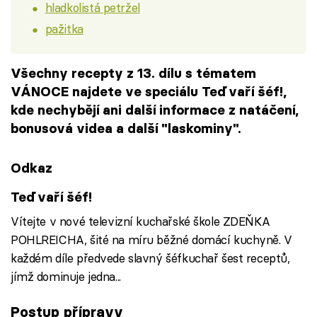
hladkolistá petržel
pažitka
Všechny recepty z 13. dílu s tématem
VÁNOCE najdete ve speciálu Teď vaří šéf!,
kde nechybějí ani další informace z natáčení,
bonusová videa a další "laskominy".
Odkaz
Teď vaří šéf!
Vítejte v nové televizní kuchařské škole ZDEŇKA
POHLREICHA, šité na míru běžné domácí kuchyně. V
každém díle předvede slavný šéfkuchař šest receptů,
jímž dominuje jedna...
Postup přípravy