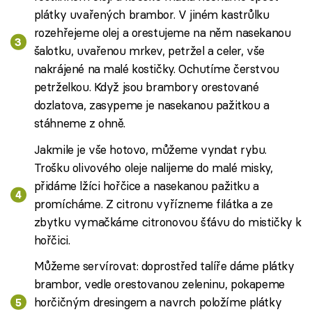
plátky uvařených brambor. V jiném kastrůlku
rozehřejeme olej a orestujeme na něm nasekanou
šalotku, uvařenou mrkev, petržel a celer, vše
nakrájené na malé kostičky. Ochutíme čerstvou
petrželkou. Když jsou brambory orestované
dozlatova, zasypeme je nasekanou pažitkou a
stáhneme z ohně.
Jakmile je vše hotovo, můžeme vyndat rybu.
Trošku olivového oleje nalijeme do malé misky,
přidáme lžíci hořčice a nasekanou pažitku a
promícháme. Z citronu vyřízneme filátka a ze
zbytku vymačkáme citronovou šťávu do mističky k
hořčici.
Můžeme servírovat: doprostřed talíře dáme plátky
brambor, vedle orestovanou zeleninu, pokapeme
horčičným dresingem a navrch položíme plátky