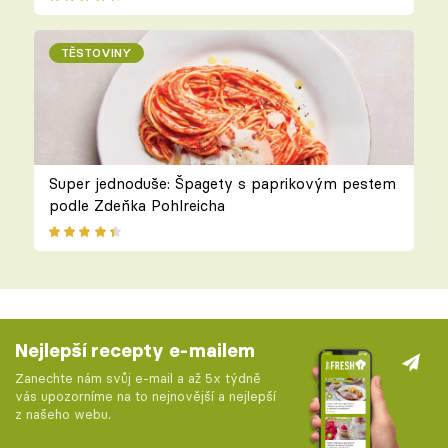
TĚSTOVINY
Super jednoduše: Špagety s paprikovým pestem
podle Zdeňka Pohlreicha
Nejlepší recepty e-mailem
Zanechte nám svůj e-mail a až 5x týdně
vás upozorníme na to nejnovější a nejlepší
z našeho webu.