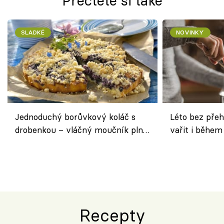
Přečtěte si také
SLADKÉ
NOVINKY
Jednoduchý borůvkový koláč s
Léto bez přeh
drobenkou – vláčný moučník plný
vařit i během
ovoce
Recepty