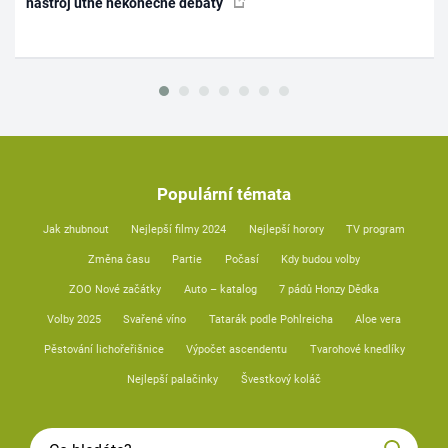
nástroj utne nekonečné debaty
Populární témata
Jak zhubnout
Nejlepší filmy 2024
Nejlepší horory
TV program
Změna času
Partie
Počasí
Kdy budou volby
ZOO Nové začátky
Auto – katalog
7 pádů Honzy Dědka
Volby 2025
Svařené víno
Tatarák podle Pohlreicha
Aloe vera
Pěstování lichořeřišnice
Výpočet ascendentu
Tvarohové knedlíky
Nejlepší palačinky
Švestkový koláč