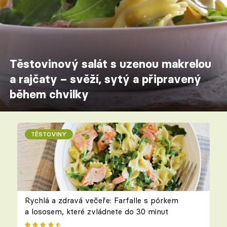
Těstovinový salát s uzenou makrelou
a rajčaty – svěží, sytý a připravený
během chvilky
TĚSTOVINY
Rychlá a zdravá večeře: Farfalle s pórkem
a lososem, které zvládnete do 30 minut