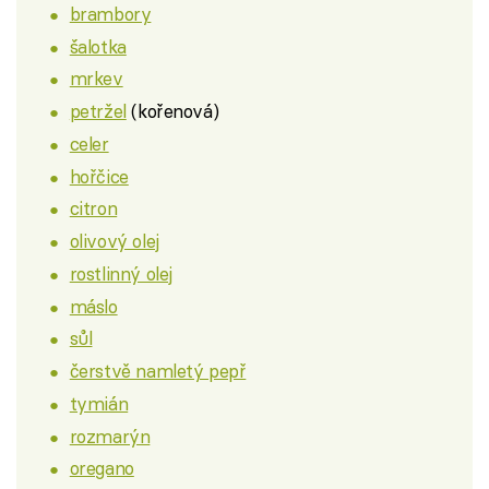
brambory
šalotka
mrkev
petržel
(kořenová)
celer
hořčice
citron
olivový olej
rostlinný olej
máslo
sůl
čerstvě namletý pepř
tymián
rozmarýn
oregano