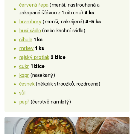
červená řepa
(menší, nastrouhaná a
zakapaná šťávou z 1 citronu)
4 ks
brambory
(menší, nakrájené)
4–5 ks
husí sádlo
(nebo kachní sádlo)
cibule
1 ks
mrkev
1 ks
rajský protlak
2 lžíce
cukr
1 lžíce
kopr
(nasekaný)
česnek
(několik stroužků, rozdrcené)
sůl
pepř
(čerstvě namletý)