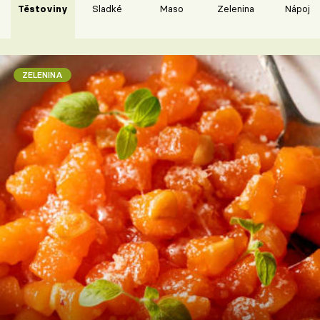
Těstoviny
Sladké
Maso
Zelenina
Nápoje
ZELENINA