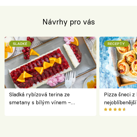
Návrhy pro vás
SLADKÉ
RECEPTY
Sladká rybízová terina ze
Pizza šneci z 
smetany s bílým vínem –
nejoblíbenějš
osvěžující dezert s ovocem