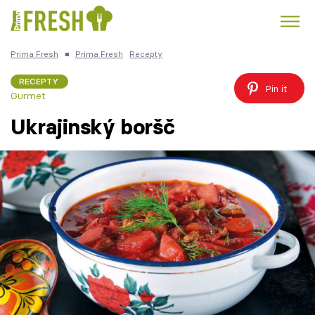
Prima Fresh
■
Prima Fresh
Recepty
Kuře
Polévky k večeři
Rychlé večeře
Trendy:
RECEPTY
Pin it
Gurmet
Česká kuchyně
Čokoláda
Ukrajinský boršč
Témata
Recepty
Články
TV Program