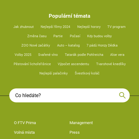
Populární témata
Jak zhubnout
Nejlepší filmy 2024
Nejlepší horory
TV program
Změna času
Partie
Počasí
Kdy budou volby
ZOO Nové začátky
Auto – katalog
7 pádů Honzy Dědka
Volby 2025
Svařené víno
Tatarák podle Pohlreicha
Aloe vera
Pěstování lichořeřišnice
Výpočet ascendentu
Tvarohové knedlíky
Nejlepší palačinky
Švestkový koláč
O FTV Prima
Management
Volná místa
Press