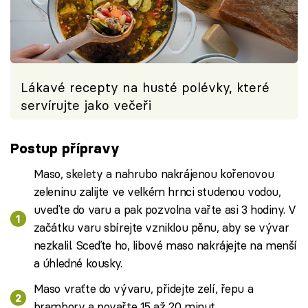
Lákavé recepty na husté polévky, které
servírujte jako večeři
Postup přípravy
Maso, skelety a nahrubo nakrájenou kořenovou
zeleninu zalijte ve velkém hrnci studenou vodou,
uveďte do varu a pak pozvolna vařte asi 3 hodiny. V
začátku varu sbírejte vzniklou pěnu, aby se vývar
nezkalil. Sceďte ho, libové maso nakrájejte na menší
a úhledné kousky.
Maso vraťte do vývaru, přidejte zelí, řepu a
brambory a povařte 15 až 20 minut.