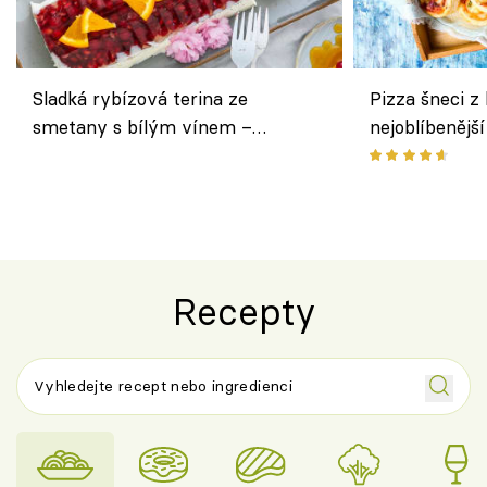
Sladká rybízová terina ze
Pizza šneci z 
smetany s bílým vínem –
nejoblíbenějš
osvěžující dezert s ovocem
Recepty