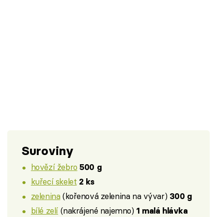
Suroviny
hovězí žebro
500 g
kuřecí skelet
2 ks
zelenina
(kořenová zelenina na vývar)
300 g
bílé zelí
(nakrájené najemno)
1 malá hlávka