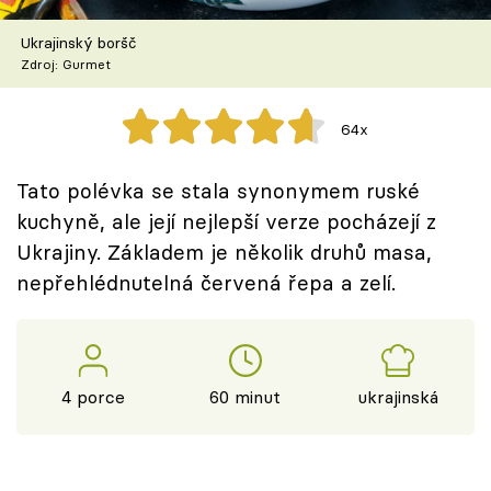
Škola vaření
Ukrajinský boršč
Zdroj: Gurmet
Recepty z TV
Speciál: Cuketa
64x
Těhotnej kuchař
Tato polévka se stala synonymem ruské
kuchyně, ale její nejlepší verze pocházejí z
Sledujte prima+
Ukrajiny. Základem je několik druhů masa,
nepřehlédnutelná červená řepa a zelí.
Přihlášení
Sledujte nás
4 porce
60 minut
ukrajinská