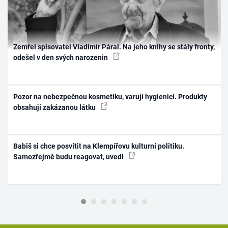
Zemřel spisovatel Vladimír Páral. Na jeho knihy se stály fronty,
odešel v den svých narozenin
Pozor na nebezpečnou kosmetiku, varují hygienici. Produkty
obsahují zakázanou látku
Babiš si chce posvítit na Klempířovu kulturní politiku.
Samozřejmě budu reagovat, uvedl