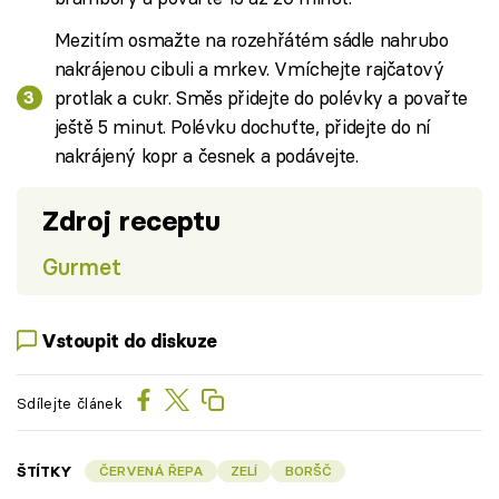
Mezitím osmažte na rozehřátém sádle nahrubo
nakrájenou cibuli a mrkev. Vmíchejte rajčatový
protlak a cukr. Směs přidejte do polévky a povařte
ještě 5 minut. Polévku dochuťte, přidejte do ní
nakrájený kopr a česnek a podávejte.
Zdroj receptu
Gurmet
Vstoupit do diskuze
Sdílejte článek
ŠTÍTKY
ČERVENÁ ŘEPA
ZELÍ
BORŠČ