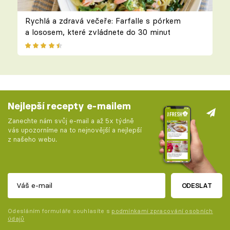
Rychlá a zdravá večeře: Farfalle s pórkem
a lososem, které zvládnete do 30 minut
Nejlepší recepty e-mailem
Zanechte nám svůj e-mail a až 5x týdně
vás upozorníme na to nejnovější a nejlepší
z našeho webu.
ODESLAT
Odesláním formuláře souhlasíte s
podmínkami zpracování osobních
údajů