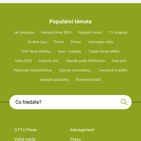
Populární témata
Jak zhubnout
Nejlepší filmy 2024
Nejlepší horory
TV program
Změna času
Partie
Počasí
Kdy budou volby
ZOO Nové začátky
Auto – katalog
7 pádů Honzy Dědka
Volby 2025
Svařené víno
Tatarák podle Pohlreicha
Aloe vera
Pěstování lichořeřišnice
Výpočet ascendentu
Tvarohové knedlíky
Nejlepší palačinky
Švestkový koláč
O FTV Prima
Management
Volná místa
Press