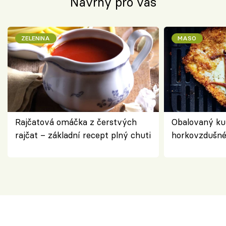
Návrhy pro vás
ZELENINA
MASO
Rajčatová omáčka z čerstvých
Obalovaný kuř
rajčat – základní recept plný chuti
horkovzdušné 
novém pojetí
Olivera