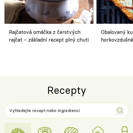
Rajčatová omáčka z čerstvých
Obalovaný kuř
rajčat – základní recept plný chuti
horkovzdušné 
novém pojetí
Olivera
Recepty