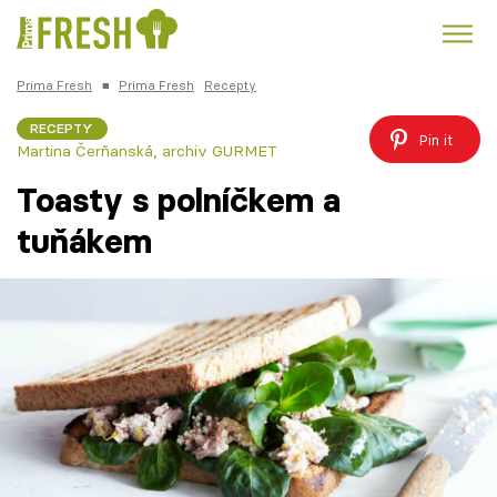
Prima Fresh
■
Prima Fresh
Recepty
Kuře
Polévky k večeři
Rychlé večeře
Trendy:
RECEPTY
Pin it
Martina Čerňanská
,
archiv GURMET
Česká kuchyně
Čokoláda
Toasty s polníčkem a
tuňákem
Témata
Recepty
Články
TV Program