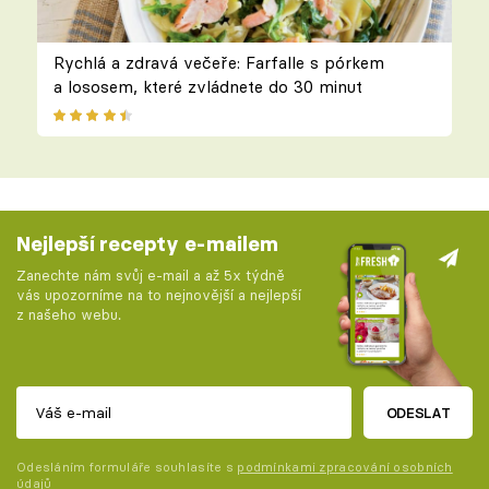
Rychlá a zdravá večeře: Farfalle s pórkem
a lososem, které zvládnete do 30 minut
Nejlepší recepty e-mailem
Zanechte nám svůj e-mail a až 5x týdně
vás upozorníme na to nejnovější a nejlepší
z našeho webu.
ODESLAT
Odesláním formuláře souhlasíte s
podmínkami zpracování osobních
údajů