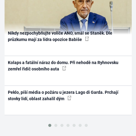
Nikdy nezpochybňujte voliče ANO, smál se Staněk. Dle
průzkumu mají za lídra opozice Babiše
Kolaps a fatální náraz do domu. Při nehodě na Ryhnovsku
zemřel řidič osobního auta
Peklo, píší média o požáru u jezera Lago di Garda. Prchají
stovky lidí, oblast zahalil dým