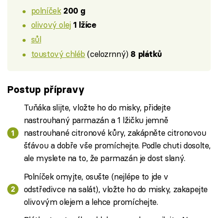
polníček
200 g
olivový olej
1 lžíce
sůl
toustový chléb
(celozrnný)
8 plátků
Postup přípravy
Tuňáka slijte, vložte ho do misky, přidejte
nastrouhaný parmazán a 1 lžičku jemně
nastrouhané citronové kůry, zakápněte citronovou
šťávou a dobře vše promíchejte. Podle chuti dosolte,
ale myslete na to, že parmazán je dost slaný.
Polníček omyjte, osušte (nejlépe to jde v
odstředivce na salát), vložte ho do misky, zakapejte
olivovým olejem a lehce promíchejte.