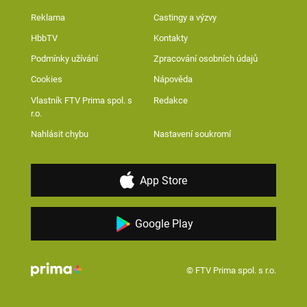
Reklama
Castingy a výzvy
HbbTV
Kontakty
Podmínky užívání
Zpracování osobních údajů
Cookies
Nápověda
Vlastník FTV Prima spol. s
Redakce
r.o.
Nahlásit chybu
Nastavení soukromí
App Store
Google Play
© FTV Prima spol. s r.o.