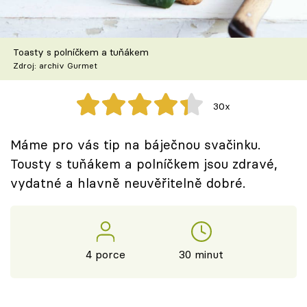
Škola vaření
Recepty z TV
Toasty s polníčkem a tuňákem
Zdroj: archiv Gurmet
Speciál: Cuketa
30x
Těhotnej kuchař
Máme pro vás tip na báječnou svačinku.
Sledujte prima+
Tousty s tuňákem a polníčkem jsou zdravé,
vydatné a hlavně neuvěřitelně dobré.
Přihlášení
Sledujte nás
4 porce
30 minut