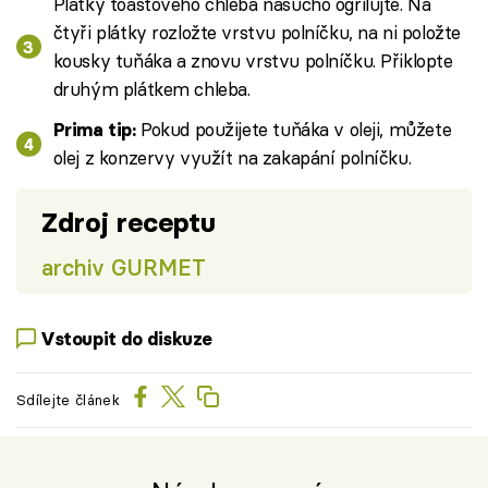
Plátky toastového chleba nasucho ogrilujte. Na
čtyři plátky rozložte vrstvu polníčku, na ni položte
kousky tuňáka a znovu vrstvu polníčku. Přiklopte
druhým plátkem chleba.
Pokud použijete tuňáka v oleji, můžete
Prima tip:
olej z konzervy využít na zakapání polníčku.
Zdroj receptu
archiv GURMET
Vstoupit do diskuze
Sdílejte článek