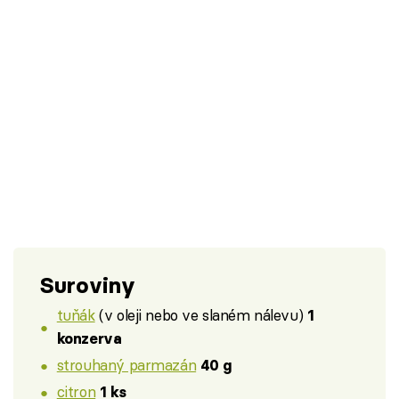
Suroviny
tuňák
(v oleji nebo ve slaném nálevu)
1
konzerva
strouhaný parmazán
40 g
citron
1 ks