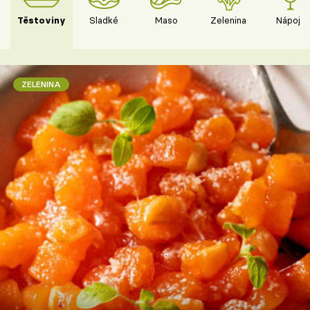
Těstoviny
Sladké
Maso
Zelenina
Nápoje
ZELENINA