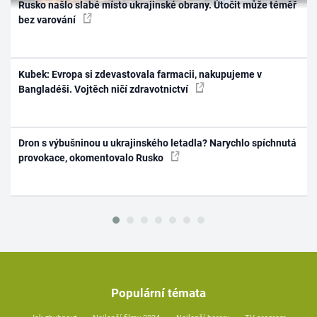
Rusko našlo slabé místo ukrajinské obrany. Útočit může téměř
bez varování
Kubek: Evropa si zdevastovala farmacii, nakupujeme v
Bangladéši. Vojtěch ničí zdravotnictví
Dron s výbušninou u ukrajinského letadla? Narychlo spíchnutá
provokace, okomentovalo Rusko
Populární témata