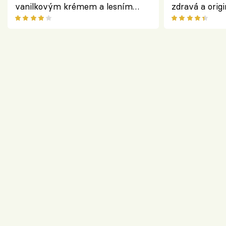
vanilkovým krémem a lesním
zdravá a origi
ovocem podle Bread Society
klasiky