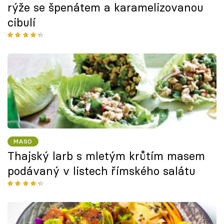
rýže se špenátem a karamelizovanou
cibulí
MASO
Thajský larb s mletým krůtím masem
podávaný v listech římského salátu