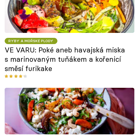
RYBY A MOŘSKÉ PLODY
VE VARU: Poké aneb havajská miska
s marinovaným tuňákem a kořenicí
směsí furikake