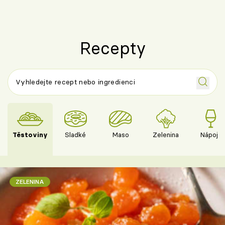
Recepty
Těstoviny
Sladké
Maso
Zelenina
Nápoje
ZELENINA