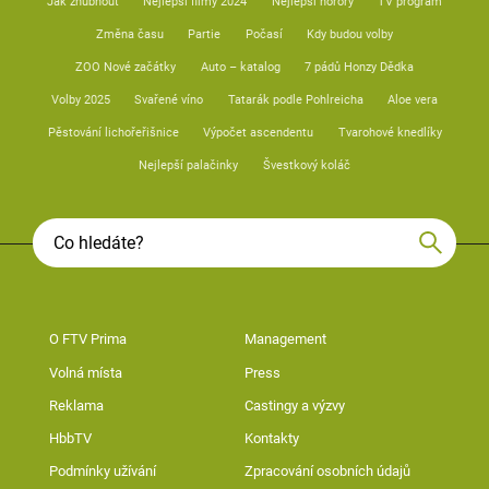
Jak zhubnout
Nejlepší filmy 2024
Nejlepší horory
TV program
Změna času
Partie
Počasí
Kdy budou volby
ZOO Nové začátky
Auto – katalog
7 pádů Honzy Dědka
Volby 2025
Svařené víno
Tatarák podle Pohlreicha
Aloe vera
Pěstování lichořeřišnice
Výpočet ascendentu
Tvarohové knedlíky
Nejlepší palačinky
Švestkový koláč
O FTV Prima
Management
Volná místa
Press
Reklama
Castingy a výzvy
HbbTV
Kontakty
Podmínky užívání
Zpracování osobních údajů