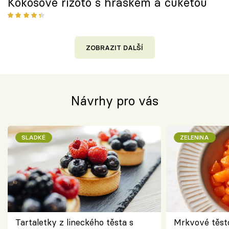
Kokosové rizoto s hráškem a cuketou
ZOBRAZIT DALŠÍ
Návrhy pro vás
SLADKÉ
ZELENINA
Tartaletky z lineckého těsta s
Mrkvové těst