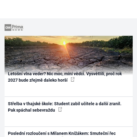
Letošní vlna veder? Nic moc, míní vědci. Vysvětlili, proč rok
2027 bude zřejmě daleko horší
Střelba v thajské škole: Student zabil učitele a další zranil.
Pak spáchal sebevraždu
Poslední rozloučení s Milanem Knížákem: Smuteční řec