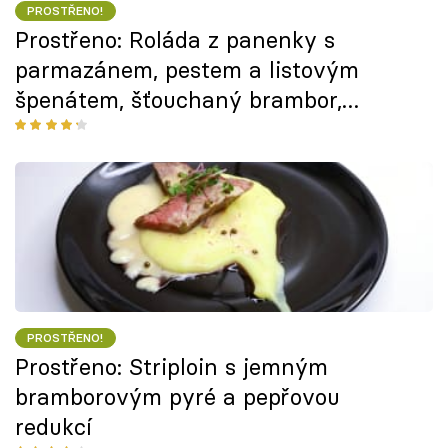
PROSTŘENO!
Prostřeno: Roláda z panenky s
parmazánem, pestem a listovým
špenátem, šťouchaný brambor,
bramborová sláma
PROSTŘENO!
Prostřeno: Striploin s jemným
bramborovým pyré a pepřovou
redukcí