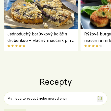
Jednoduchý borůvkový koláč s
Rýžové burge
drobenkou – vláčný moučník plný
masem a mrk
ovoce
salátem – leh
Recepty