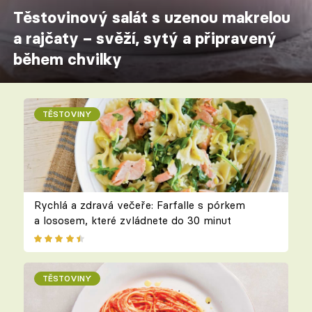
Těstovinový salát s uzenou makrelou
a rajčaty – svěží, sytý a připravený
během chvilky
TĚSTOVINY
Rychlá a zdravá večeře: Farfalle s pórkem
a lososem, které zvládnete do 30 minut
TĚSTOVINY