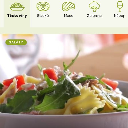
Těstoviny
Sladké
Maso
Zelenina
Nápoje
SALÁTY