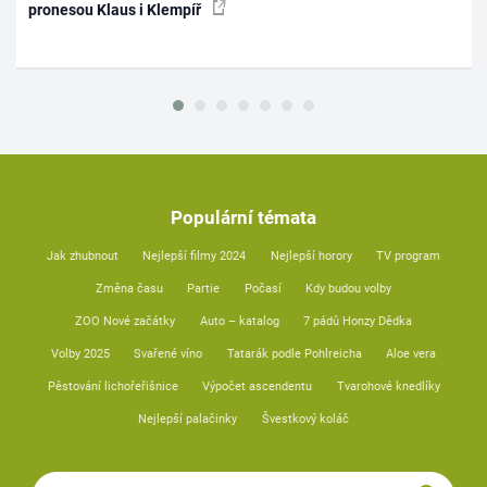
pronesou Klaus i Klempíř
Populární témata
Jak zhubnout
Nejlepší filmy 2024
Nejlepší horory
TV program
Změna času
Partie
Počasí
Kdy budou volby
ZOO Nové začátky
Auto – katalog
7 pádů Honzy Dědka
Volby 2025
Svařené víno
Tatarák podle Pohlreicha
Aloe vera
Pěstování lichořeřišnice
Výpočet ascendentu
Tvarohové knedlíky
Nejlepší palačinky
Švestkový koláč