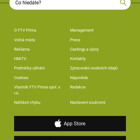
O FTV Prima
Management
Volná místa
Press
Reklama
Castingy a výzvy
HbbTV
Kontakty
Podmínky užívání
Zpracování osobních údajů
Cookies
Nápověda
Vlastník FTV Prima spol. s
Redakce
r.o.
Nahlásit chybu
Nastavení soukromí
App Store