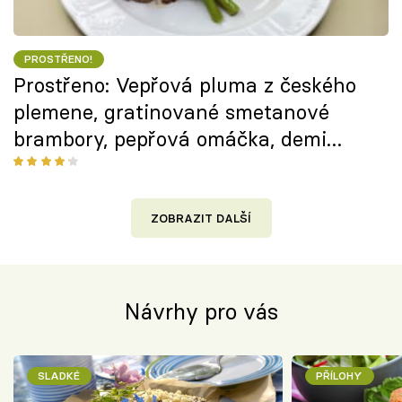
PROSTŘENO!
Prostřeno: Vepřová pluma z českého
plemene, gratinované smetanové
brambory, pepřová omáčka, demi
glace s portským vínem
ZOBRAZIT DALŠÍ
Návrhy pro vás
SLADKÉ
PŘÍLOHY