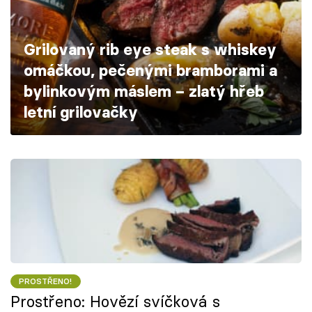
Škola vaření
Grilovaný rib eye steak s whiskey
Recepty z TV
omáčkou, pečenými bramborami a
Speciál: Cuketa
bylinkovým máslem – zlatý hřeb
letní grilovačky
Těhotnej kuchař
Sledujte prima+
Přihlášení
Sledujte nás
PROSTŘENO!
Prostřeno: Hovězí svíčková s