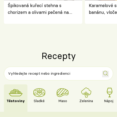
Špikovaná kuřecí stehna s
Karamelové s
chorizem a olivami pečená na
banánu, vloče
letní zelenině – šťavnaté maso s
snídaně do sk
výraznou chutí inspirovanou
Španělskem
Recepty
Těstoviny
Sladké
Maso
Zelenina
Nápoje