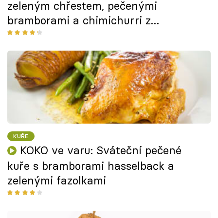
zeleným chřestem, pečenými
bramborami a chimichurri z
medvědího česneku
KUŘE
KOKO ve varu: Sváteční pečené
kuře s bramborami hasselback a
zelenými fazolkami