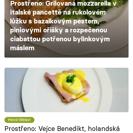
Prostřeno: Grilovaná mozzarella v
Škola vaření
italské pancettě na rukolovém
lůžku s bazalkovým pestem,
Recepty z TV
piniovými oříšky a rozpečenou
Speciál: Cuketa
ciabattou potřenou bylinkovým
máslem
Těhotnej kuchař
Sledujte prima+
Přihlášení
Sledujte nás
PROSTŘENO!
Prostřeno: Vejce Benedikt, holandská