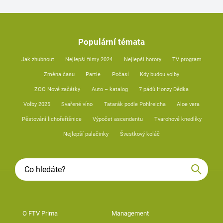
Populární témata
Jak zhubnout
Nejlepší filmy 2024
Nejlepší horory
TV program
Změna času
Partie
Počasí
Kdy budou volby
ZOO Nové začátky
Auto – katalog
7 pádů Honzy Dědka
Volby 2025
Svařené víno
Tatarák podle Pohlreicha
Aloe vera
Pěstování lichořeřišnice
Výpočet ascendentu
Tvarohové knedlíky
Nejlepší palačinky
Švestkový koláč
O FTV Prima
Management