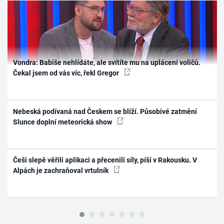
Vondra: Babiše nehlídáte, ale svítíte mu na uplácení voličů.
Čekal jsem od vás víc, řekl Gregor
Nebeská podívaná nad Českem se blíží. Působivé zatmění
Slunce doplní meteorická show
Češi slepě věřili aplikaci a přecenili síly, píší v Rakousku. V
Alpách je zachraňoval vrtulník