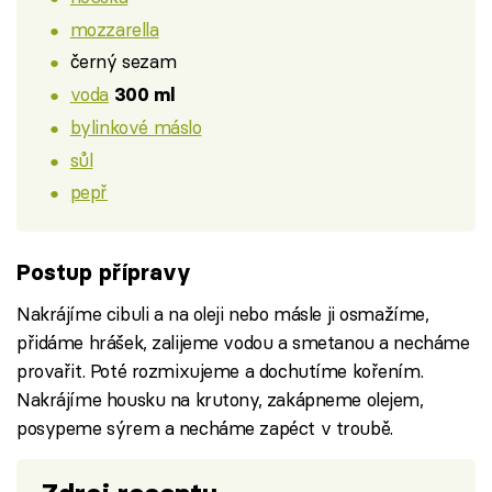
mozzarella
černý sezam
voda
300 ml
bylinkové máslo
sůl
pepř
Postup přípravy
Nakrájíme cibuli a na oleji nebo másle ji osmažíme,
přidáme hrášek, zalijeme vodou a smetanou a necháme
provařit. Poté rozmixujeme a dochutíme kořením.
Nakrájíme housku na krutony, zakápneme olejem,
posypeme sýrem a necháme zapéct v troubě.