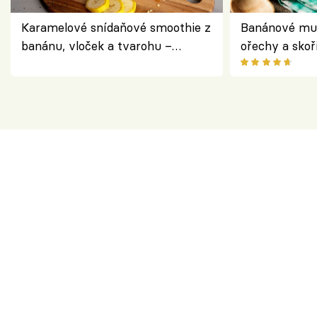
Karamelové snídaňové smoothie z
Banánové muf
banánu, vloček a tvarohu –
ořechy a skoř
snídaně do skleničky