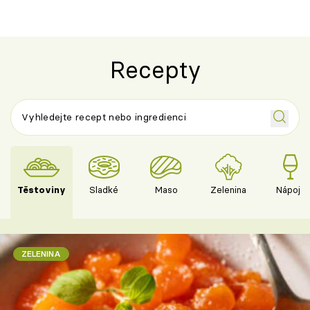
Recepty
Těstoviny
Sladké
Maso
Zelenina
Nápoje
ZELENINA