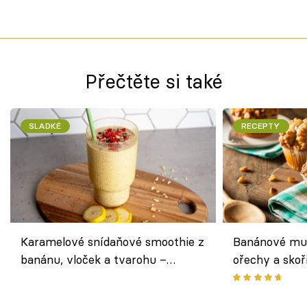
Přečtěte si také
SLADKÉ
RECEPTY
Karamelové snídaňové smoothie z
Banánové muf
banánu, vloček a tvarohu –
ořechy a skoř
snídaně do skleničky