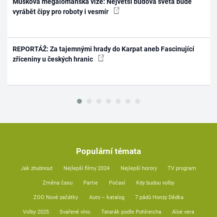
Muskova megalomanská vize: Největší budova světa bude
vyrábět čipy pro roboty i vesmír
REPORTÁŽ: Za tajemnými hrady do Karpat aneb Fascinující
zříceniny u českých hranic
Populární témata
Jak zhubnout
Nejlepší filmy 2024
Nejlepší horory
TV program
Změna času
Partie
Počasí
Kdy budou volby
ZOO Nové začátky
Auto – katalog
7 pádů Honzy Dědka
Volby 2025
Svařené víno
Tatarák podle Pohlreicha
Aloe vera