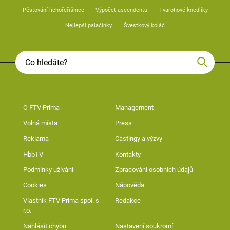
Pěstování lichořeřišnice
Výpočet ascendentu
Tvarohové knedlíky
Nejlepší palačinky
Švestkový koláč
O FTV Prima
Management
Volná místa
Press
Reklama
Castingy a výzvy
HbbTV
Kontakty
Podmínky užívání
Zpracování osobních údajů
Cookies
Nápověda
Vlastník FTV Prima spol. s
Redakce
r.o.
Nahlásit chybu
Nastavení soukromí