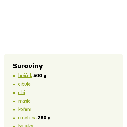
Suroviny
hrášek
500 g
cibule
olej
máslo
koření
smetana
250 g
houska