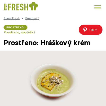
Prima Fresh
■
Prostřeno!
Kuře
Polévky k večeři
Rychlé večeře
Trendy:
PROSTŘENO!
Pin it
Prostřeno, soutěžící
Česká kuchyně
Čokoláda
Prostřeno: Hráškový krém
Témata
Recepty
Články
TV Program