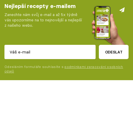
Nejlepší recepty e-mailem
Zanechte nám svůj e-mail a až 5x týdně
vás upozorníme na to nejnovější a nejlepší
z našeho webu.
ODESLAT
Odesláním formuláře souhlasíte s
podmínkami zpracování osobních
údajů