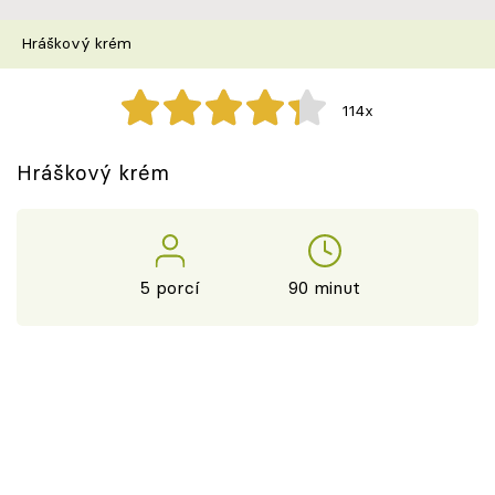
Škola vaření
Hráškový krém
Recepty z TV
114x
Speciál: Cuketa
Hráškový krém
Těhotnej kuchař
Sledujte prima+
5 porcí
90 minut
Přihlášení
Sledujte nás