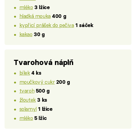
mléko
3 lžíce
hladká mouka
400 g
kypřicí prášek do pečiva
1 sáček
kakao
30 g
Tvarohová náplň
bílek
4 ks
moučkový cukr
200 g
tvaroh
500 g
žloutek
3 ks
solamyl
1 lžíce
mléko
5 lžic