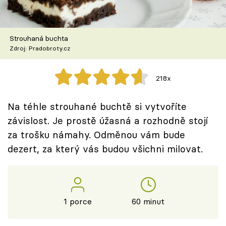
Škola vaření
Recepty z TV
Strouhaná buchta
Zdroj: Pradobroty.cz
Speciál: Cuketa
218x
Těhotnej kuchař
Na téhle strouhané buchtě si vytvoříte
Sledujte prima+
závislost. Je prostě úžasná a rozhodně stojí
za trošku námahy. Odměnou vám bude
Přihlášení
dezert, za který vás budou všichni milovat.
Sledujte nás
1 porce
60 minut