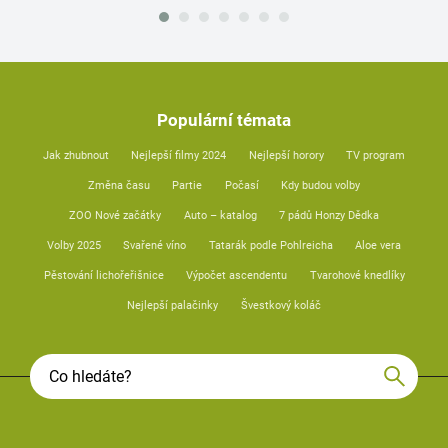
Populární témata
Jak zhubnout
Nejlepší filmy 2024
Nejlepší horory
TV program
Změna času
Partie
Počasí
Kdy budou volby
ZOO Nové začátky
Auto – katalog
7 pádů Honzy Dědka
Volby 2025
Svařené víno
Tatarák podle Pohlreicha
Aloe vera
Pěstování lichořeřišnice
Výpočet ascendentu
Tvarohové knedlíky
Nejlepší palačinky
Švestkový koláč