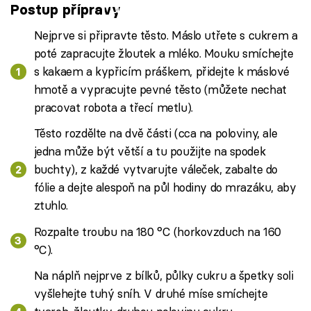
Failed to fetch
Postup přípravy
Nejprve si připravte těsto. Máslo utřete s cukrem a
poté zapracujte žloutek a mléko. Mouku smíchejte
s kakaem a kypřicím práškem, přidejte k máslové
hmotě a vypracujte pevné těsto (můžete nechat
pracovat robota a třecí metlu).
Těsto rozdělte na dvě části (cca na poloviny, ale
jedna může být větší a tu použijte na spodek
buchty), z každé vytvarujte váleček, zabalte do
fólie a dejte alespoň na půl hodiny do mrazáku, aby
ztuhlo.
Rozpalte troubu na 180 °C (horkovzduch na 160
°C).
Na náplň nejprve z bílků, půlky cukru a špetky soli
vyšlehejte tuhý sníh. V druhé míse smíchejte