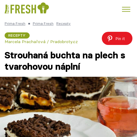
Prima Fresh
■
Prima Fresh
Recepty
Kuře
Polévky k večeři
Rychlé večeře
Trendy:
RECEPTY
Pin it
Marcela Prachařová / Pradobroty.cz
Česká kuchyně
Čokoláda
Strouhaná buchta na plech s
tvarohovou náplní
Témata
Recepty
Články
TV Program