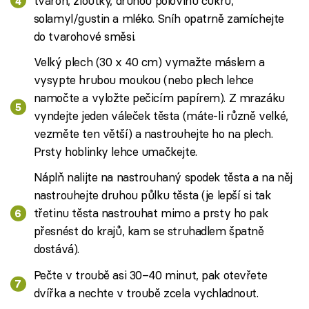
tvaroh, žloutky, druhou polovinu cukru,
solamyl/gustin a mléko. Sníh opatrně zamíchejte
do tvarohové směsi.
Velký plech (30 x 40 cm) vymažte máslem a
vysypte hrubou moukou (nebo plech lehce
namočte a vyložte pečicím papírem). Z mrazáku
vyndejte jeden váleček těsta (máte-li různě velké,
vezměte ten větší) a nastrouhejte ho na plech.
Prsty hoblinky lehce umačkejte.
Náplň nalijte na nastrouhaný spodek těsta a na něj
nastrouhejte druhou půlku těsta (je lepší si tak
třetinu těsta nastrouhat mimo a prsty ho pak
přesnést do krajů, kam se struhadlem špatně
dostává).
Pečte v troubě asi 30–40 minut, pak otevřete
dvířka a nechte v troubě zcela vychladnout.