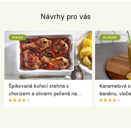
Návrhy pro vás
MASO
SLADKÉ
Špikovaná kuřecí stehna s
Karamelové s
chorizem a olivami pečená na
banánu, vloče
letní zelenině – šťavnaté maso s
snídaně do sk
výraznou chutí inspirovanou
Španělskem