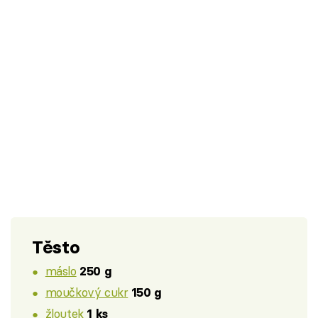
Těsto
máslo
250 g
moučkový cukr
150 g
žloutek
1 ks