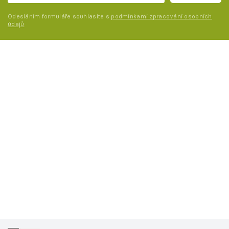
Odesláním formuláře souhlasíte s
podmínkami zpracování osobních
údajů