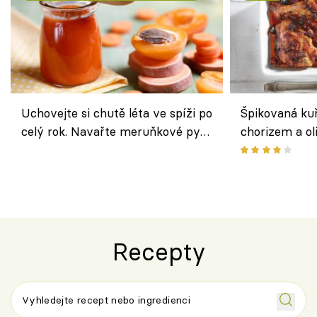
Uchovejte si chutě léta ve spíži po
Špikovaná kuř
celý rok. Navařte meruňkové pyré
chorizem a o
nebo středomořské sugo
letní zelenin
výraznou chu
Španělskem
Recepty