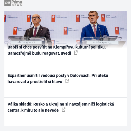
Babiš si chce posvítit na Klempířovu kulturní politiku.
Samozřejmě budu reagovat, uvedl
Expartner usmrtil vedoucí pošty v Dalovicích. Při útěku
havaroval a prostřelil si hlavu
Válka skladů: Rusko a Ukrajina si navzájem ničí logistická
centra, k míru to ale nevede