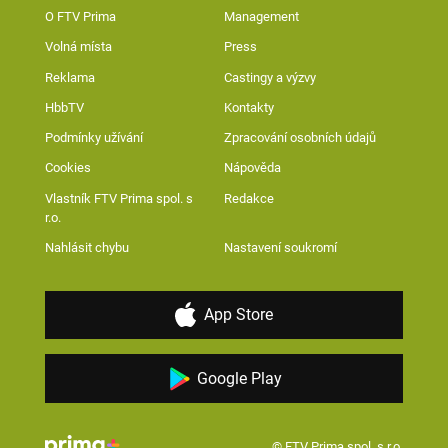
O FTV Prima
Management
Volná místa
Press
Reklama
Castingy a výzvy
HbbTV
Kontakty
Podmínky užívání
Zpracování osobních údajů
Cookies
Nápověda
Vlastník FTV Prima spol. s
Redakce
r.o.
Nahlásit chybu
Nastavení soukromí
App Store
Google Play
© FTV Prima spol. s r.o.