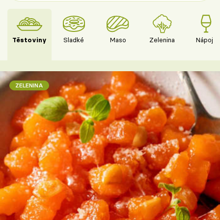
Těstoviny
Sladké
Maso
Zelenina
Nápoje
ZELENINA