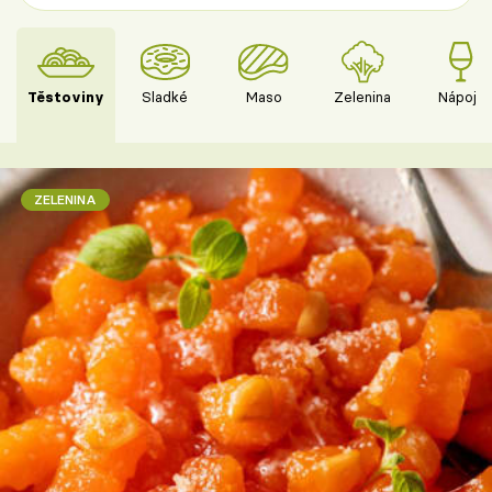
Těstoviny
Sladké
Maso
Zelenina
Nápoje
ZELENINA