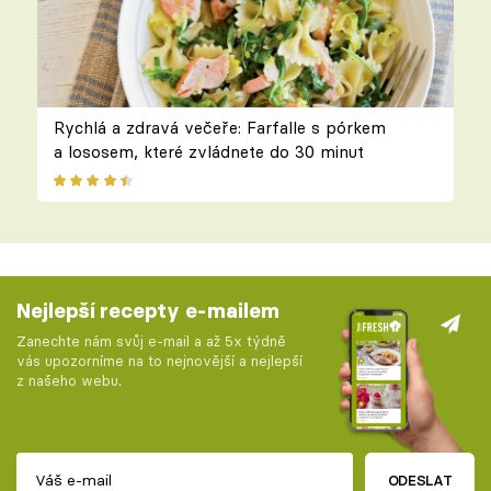
Rychlá a zdravá večeře: Farfalle s pórkem
a lososem, které zvládnete do 30 minut
Nejlepší recepty e-mailem
Zanechte nám svůj e-mail a až 5x týdně
vás upozorníme na to nejnovější a nejlepší
z našeho webu.
ODESLAT