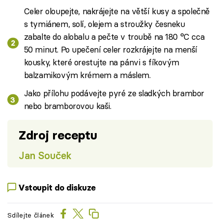
Celer oloupejte, nakrájejte na větší kusy a společně
s tymiánem, solí, olejem a stroužky česneku
zabalte do alobalu a pečte v troubě na 180 °C cca
50 minut. Po upečení celer rozkrájejte na menší
kousky, které orestujte na pánvi s fíkovým
balzamikovým krémem a máslem.
Jako přílohu podávejte pyré ze sladkých brambor
nebo bramborovou kaši.
Zdroj receptu
Jan Souček
Vstoupit do diskuze
Sdílejte článek