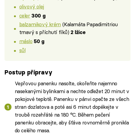
olivový olej
celer
300 g
balzamikový krém
(Kalamáta Papadimitriou
tmavý s příchutí fíků)
2 lžíce
máslo
50 g
sůl
Postup přípravy
Vepřovou panenku nasolte, okořeňte najemno
nasekanými bylinkami a nechte odležet 20 minut v
pokojové teplotě. Panenku v pánvi opečte ze všech
stran dozlatova a poté asi 6 minut dopékejte v
troubě rozehřáté na 180 °C. Během pečení
panenku obracejte, aby šťáva rovnoměrně pronikla
do celého masa.