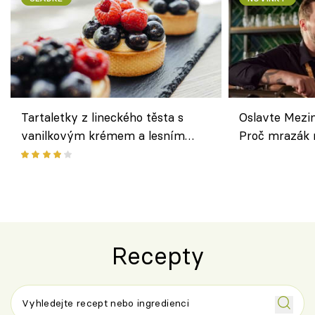
Tartaletky z lineckého těsta s
Oslavte Mezin
vanilkovým krémem a lesním
Proč mrazák n
ovocem podle Bread Society
horku vsadit 
Recepty