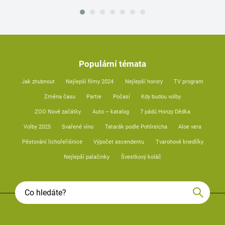
Populární témata
Jak zhubnout
Nejlepší filmy 2024
Nejlepší horory
TV program
Změna času
Partie
Počasí
Kdy budou volby
ZOO Nové začátky
Auto – katalog
7 pádů Honzy Dědka
Volby 2025
Svařené víno
Tatarák podle Pohlreicha
Aloe vera
Pěstování lichořeřišnice
Výpočet ascendentu
Tvarohové knedlíky
Nejlepší palačinky
Švestkový koláč