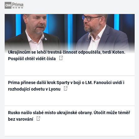
Ukrajincům se lehčí trestná činnost odpouštěla, tvrdí Koten.
Pospíšil chtěl vidět čísla
Prima přinese další krok Sparty v boji o LM. Fanoušci uvidí i
rozhodující odvetu v Lyonu
Rusko našlo slabé místo ukrajinské obrany. Útočit může téměř
bez varování