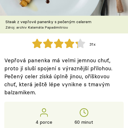
Škola vaření
Recepty z TV
Steak z vepřové panenky s pečeným celerem
Zdroj: archiv Kalamáta Papadimitriou
Speciál: Cuketa
31x
Těhotnej kuchař
Vepřová panenka má velmi jemnou chuť,
Sledujte prima+
proto jí sluší spojení s výraznější přílohou.
Pečený celer získá úplně jinou, oříškovou
Přihlášení
chuť, která ještě lépe vynikne s tmavým
balzamikem.
Sledujte nás
4 porce
60 minut