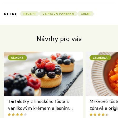
ŠTÍTKY
RECEPT
VEPŘOVÁ PANENKA
CELER
Návrhy pro vás
SLADKÉ
ZELENINA
Tartaletky z lineckého těsta s
Mrkvové těst
vanilkovým krémem a lesním
zdravá a origi
ovocem podle Bread Society
klasiky