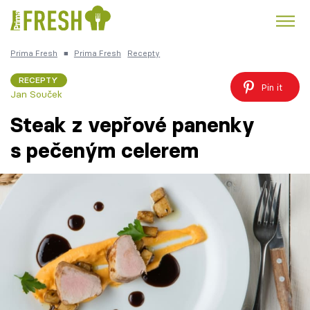
Prima Fresh
■
Prima Fresh
Recepty
Kuře
Polévky k večeři
Rychlé večeře
Trendy:
RECEPTY
Pin it
Jan Souček
Česká kuchyně
Čokoláda
Steak z vepřové panenky
s pečeným celerem
Témata
Recepty
Články
TV Program