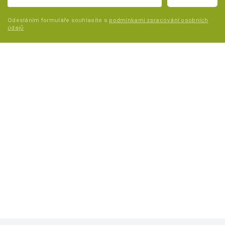
Odesláním formuláře souhlasíte s
podmínkami zpracování osobních
údajů