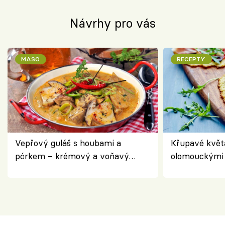
Návrhy pro vás
MASO
RECEPTY
Vepřový guláš s houbami a
Křupavé květ
pórkem – krémový a voňavý
olomouckými 
pokrm z jednoho hrnce
bezlepkový o
českým sýre