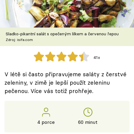
Škola vaření
Recepty z TV
Sladko-pikantní salát s opečeným lilkem a červenou řepou
Speciál: Cuketa
Zdroj: isifa.com
Těhotnej kuchař
41x
Sledujte prima+
V létě si často připravujeme saláty z čerstvé
zeleniny, v zimě je lepší použít zeleninu
Přihlášení
pečenou. Více vás totiž prohřeje.
Sledujte nás
4 porce
60 minut