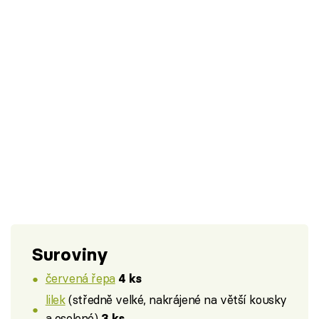
Suroviny
červená řepa
4 ks
lilek
(středně velké, nakrájené na větší kousky
a osolené)
3 ks