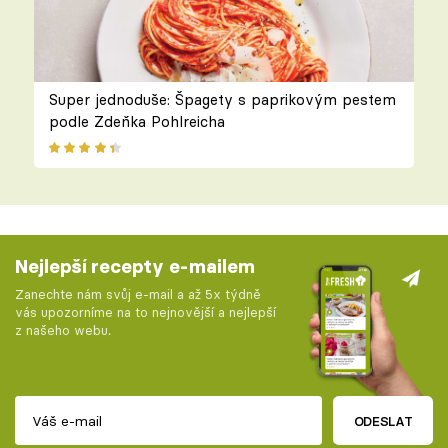
Super jednoduše: Špagety s paprikovým pestem
podle Zdeňka Pohlreicha
Nejlepší recepty e-mailem
Zanechte nám svůj e-mail a až 5x týdně
vás upozorníme na to nejnovější a nejlepší
z našeho webu.
ODESLAT