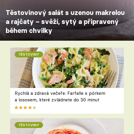
Těstovinový salát s uzenou makrelou
a rajčaty – svěží, sytý a připravený
během chvilky
TĚSTOVINY
Rychlá a zdravá večeře: Farfalle s pórkem
a lososem, které zvládnete do 30 minut
TĚSTOVINY