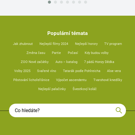
Populární témata
Jak zhubnout
Nejlepší filmy 2024
Nejlepší horory
TV program
Změna času
Partie
Počasí
Kdy budou volby
ZOO Nové začátky
Auto – katalog
7 pádů Honzy Dědka
Volby 2025
Svařené víno
Tatarák podle Pohlreicha
Aloe vera
Pěstování lichořeřišnice
Výpočet ascendentu
Tvarohové knedlíky
Nejlepší palačinky
Švestkový koláč