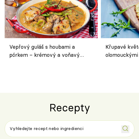
Vepřový guláš s houbami a
Křupavé květ
pórkem – krémový a voňavý
olomouckými 
pokrm z jednoho hrnce
bezlepkový o
českým sýre
Recepty