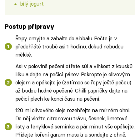
bílý jogurt
Postup přípravy
Řepy omyjte a zabalte do alobalu. Pečte je v
předehřáté troubě asi 1 hodinu, dokud nebudou
měkké.
Asi v polovině pečení otřete sůl a vlhkost z kousků
lilku a dejte na pečicí pánev. Pokropte je olivovým
olejem a opékejte je (zatímco se řepy ještě pečou)
až budou hodně opečené. Chilli papričky dejte na
pečicí plech ke konci času na pečení.
120 ml olivového oleje rozehřejte na mírném ohni.
Do něj vložte citronovou trávu, česnek, limetové
listy a fenyklová semínka a pár minut vše opékejte.
Přidejte koření garam masala a sundejte z ohně.