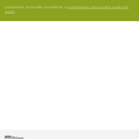
Odesláním formuláře souhlasíte s
podmínkami zpracování osobních
údajů