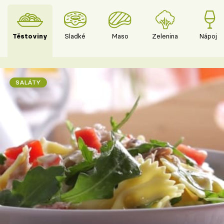
Těstoviny
Sladké
Maso
Zelenina
Nápoje
SALÁTY