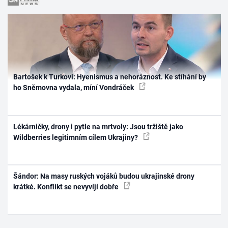
Bartošek k Turkovi: Hyenismus a nehoráznost. Ke stíhání by
ho Sněmovna vydala, míní Vondráček
Lékárničky, drony i pytle na mrtvoly: Jsou tržiště jako
Wildberries legitimním cílem Ukrajiny?
Šándor: Na masy ruských vojáků budou ukrajinské drony
krátké. Konflikt se nevyvíjí dobře