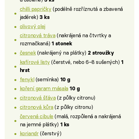
chilli papričky
(podélně rozříznutá a zbavená
jadérek)
3 ks
olivový olej
citronová tráva
(nakrájená na čtvrtky a
rozmačkaná)
1 stonek
česnek
(nakrájený na plátky)
2 stroužky
kafírové listy
(čerstvé, nebo 6–8 sušených)
1
hrst
fenykl
(semínka)
10 g
koření garam másala
10 g
citronová šťáva
(z půlky citronu)
citronová kůra
(z půlky citronu)
červená cibule
(malá, rozpůlená a nakrájená
na jemné plátky)
1 ks
koriandr
(čerstvý)