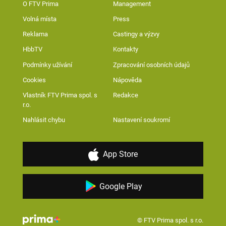
O FTV Prima
Management
Volná místa
Press
Reklama
Castingy a výzvy
HbbTV
Kontakty
Podmínky užívání
Zpracování osobních údajů
Cookies
Nápověda
Vlastník FTV Prima spol. s
Redakce
r.o.
Nahlásit chybu
Nastavení soukromí
App Store
Google Play
© FTV Prima spol. s r.o.