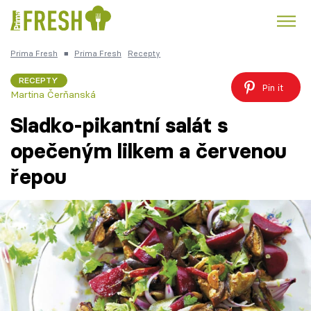
Prima Fresh
■
Prima Fresh
Recepty
Kuře
Polévky k večeři
Rychlé večeře
Trendy:
RECEPTY
Pin it
Martina Čerňanská
Česká kuchyně
Čokoláda
Sladko-pikantní salát s
opečeným lilkem a červenou
řepou
Témata
Recepty
Články
TV Program