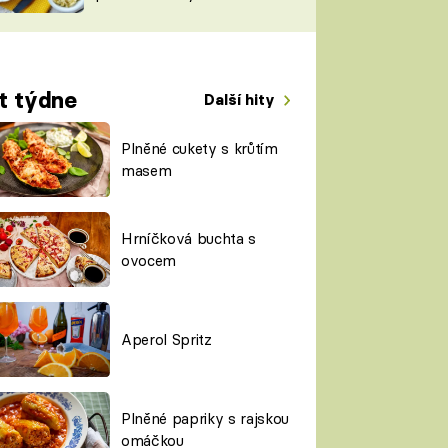
TORKY
ESH
t týdne
Další hity
Plněné cukety s krůtím
masem
Hrníčková buchta s
ovocem
Aperol Spritz
Plněné papriky s rajskou
omáčkou