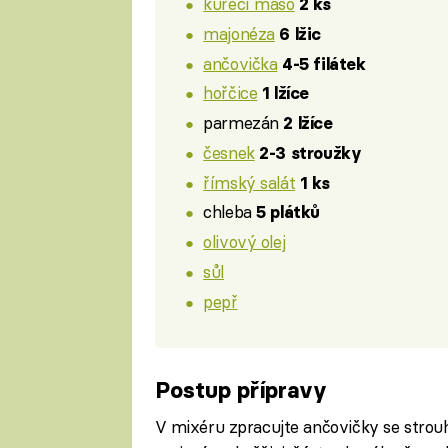
kuřecí maso
2 ks
majonéza
6 lžic
ančovička
4-5 filátek
hořčice
1 lžíce
parmezán
2 lžíce
česnek
2-3 stroužky
římský salát
1 ks
chleba
5 plátků
olivový olej
sůl
pepř
Postup přípravy
V mixéru zpracujte ančovičky se stro