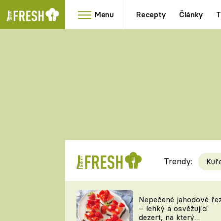
Menu
Recepty
Články
T
Oblíbené
Přílohy
recepty
HRANOLKY
HOUBY
KNEDLÍKY
DÝNĚ
KAŠE
RYCHLOVKY
Trendy:
Kuř
Populární
Videorecept
Nepečené jahodové ře
– lehký a osvěžující
kuchaři
dezert, na který
TEĎ VAŘÍ ŠÉF!