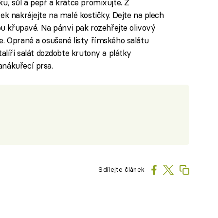
u, sůl a pepř a krátce promixujte. Z
ek nakrájejte na malé kostičky. Dejte na plech
sou křupavé. Na pánvi pak rozehřejte olivový
e. Oprané a osušené listy římského salátu
alíři salát dozdobte krutony a plátky
anákuřecí prsa.
Sdílejte článek