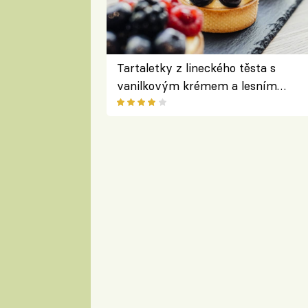
Tartaletky z lineckého těsta s
vanilkovým krémem a lesním
ovocem podle Bread Society