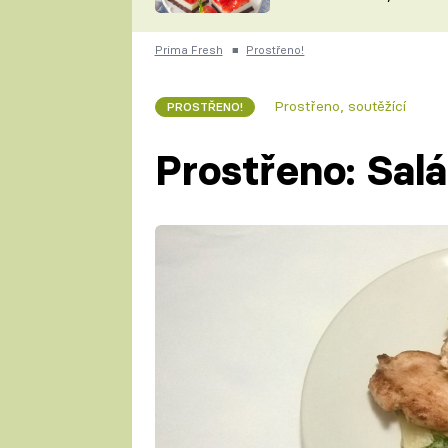
nepotřebujete troubu
ZDENĚK
ČESKO NA TALÍŘI
POHLREICH
Prima Fresh
■
Prostřeno!
KAROLÍNA,
JAROSLAV SAPÍK
DOMÁCÍ
Prostřeno, soutěžící
PROSTŘENO!
KUCHAŘKA
KAROLÍNA
KAMBERSKÁ
Prostřeno: Sal