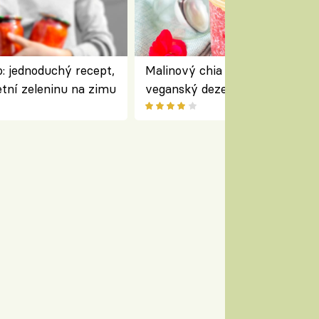
: jednoduchý recept,
Malinový chia pudink s kokose
etní zeleninu na zimu
veganský dezert plný ovoce a
ořechů