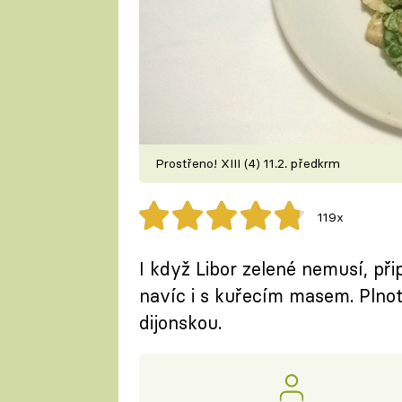
Prostřeno! XIII (4) 11.2. předkrm
119x
I když Libor zelené nemusí, přip
navíc i s kuřecím masem. Plno
dijonskou.