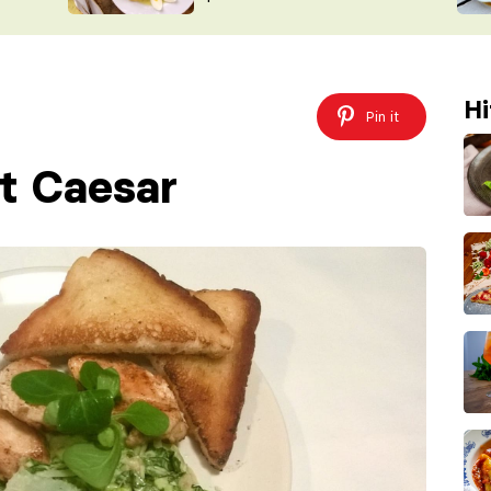
ŠÉFREDAK
VYCHYTÁVKY
SOUTĚŽ FR
NA NÁKUPECH
ČASOPIS
Hi
Pin it
át Caesar