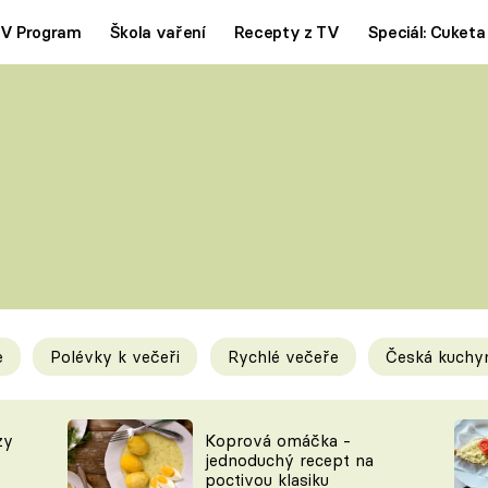
V Program
Škola vaření
Recepty z TV
Speciál: Cuketa
Polévky
Saláty
ČESKÁ KLASIKA
TĚSTOVIN
SILNÉ VÝVARY
SLADKÉ
KRÉMOVÉ
BEZMASÁ J
e
Polévky k večeři
Rychlé večeře
Česká kuchy
y
Tipy a triky
Novink
zy
Koprová omáčka -
jednoduchý recept na
poctivou klasiku
KAM ZA JÍDLEM
BLOG