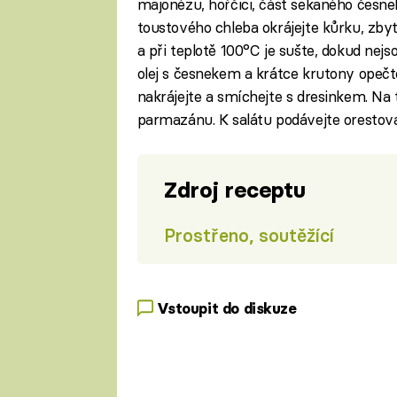
majonézu, hořčici, část sekaného česnek
toustového chleba okrájejte kůrku, zbyt
a při teplotě 100°C je sušte, dokud nej
olej s česnekem a krátce krutony opečt
nakrájejte a smíchejte s dresinkem. Na t
parmazánu. K salátu podávejte orestov
Zdroj receptu
Prostřeno, soutěžící
Vstoupit do diskuze