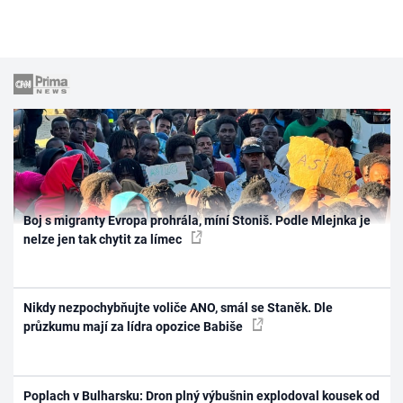
Boj s migranty Evropa prohrála, míní Stoniš. Podle Mlejnka je
nelze jen tak chytit za límec
Nikdy nezpochybňujte voliče ANO, smál se Staněk. Dle
průzkumu mají za lídra opozice Babiše
Poplach v Bulharsku: Dron plný výbušnin explodoval kousek od