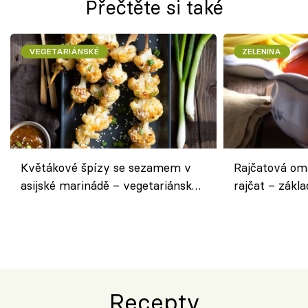
Přečtěte si také
VEGETARIÁNSKÉ
ZELENINA
Květákové špízy se sezamem v
Rajčatová om
asijské marinádě – vegetariánská
rajčat – zákla
chuťovka z grilu
Recepty