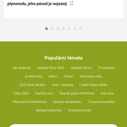
plynovodu, jeho původ je nejasný
Populární témata
Jak zhubnout
Nejlepší filmy 2024
Nejlepší horory
TV program
Změna času
Partie
Počasí
Kdy budou volby
ZOO Nové začátky
Auto – katalog
7 pádů Honzy Dědka
Volby 2025
Svařené víno
Tatarák podle Pohlreicha
Aloe vera
Pěstování lichořeřišnice
Výpočet ascendentu
Tvarohové knedlíky
Nejlepší palačinky
Švestkový koláč