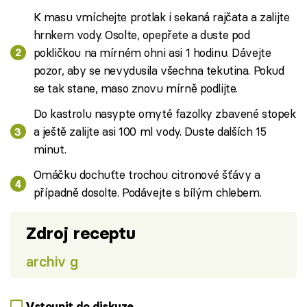
K masu vmíchejte protlak i sekaná rajčata a zalijte
hrnkem vody. Osolte, opepřete a duste pod
pokličkou na mírném ohni asi 1 hodinu. Dávejte
pozor, aby se nevydusila všechna tekutina. Pokud
se tak stane, maso znovu mírně podlijte.
Do kastrolu nasypte omyté fazolky zbavené stopek
a ještě zalijte asi 100 ml vody. Duste dalších 15
minut.
Omáčku dochuťte trochou citronové šťávy a
případně dosolte. Podávejte s bílým chlebem.
Zdroj receptu
archiv g
Vstoupit do diskuze