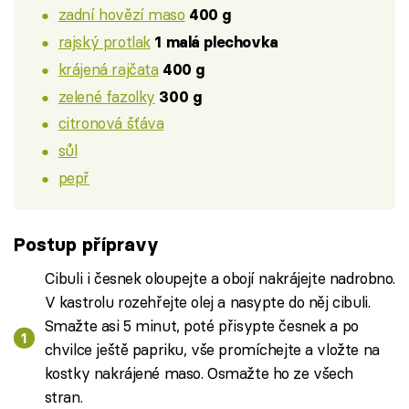
zadní hovězí maso
400 g
rajský protlak
1 malá plechovka
krájená rajčata
400 g
zelené fazolky
300 g
citronová šťáva
sůl
pepř
Postup přípravy
Cibuli i česnek oloupejte a obojí nakrájejte nadrobno.
V kastrolu rozehřejte olej a nasypte do něj cibuli.
Smažte asi 5 minut, poté přisypte česnek a po
chvilce ještě papriku, vše promíchejte a vložte na
kostky nakrájené maso. Osmažte ho ze všech
stran.