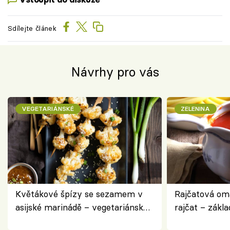
Sdílejte článek
Návrhy pro vás
VEGETARIÁNSKÉ
ZELENINA
Květákové špízy se sezamem v
Rajčatová om
asijské marinádě – vegetariánská
rajčat – zákla
chuťovka z grilu