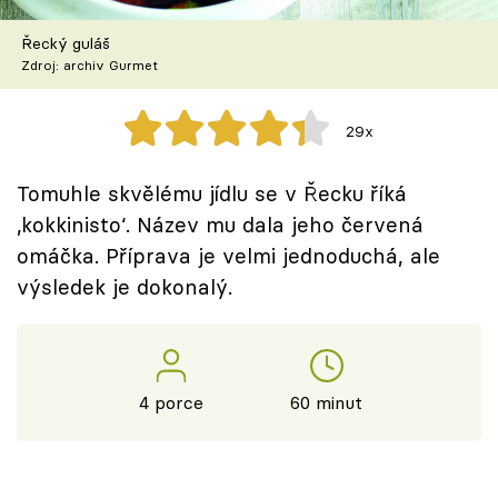
Škola vaření
Řecký guláš
Zdroj: archiv Gurmet
Recepty z TV
Speciál: Cuketa
29x
Těhotnej kuchař
Tomuhle skvělému jídlu se v Řecku říká
‚kokkinisto‘. Název mu dala jeho červená
Sledujte prima+
omáčka. Příprava je velmi jednoduchá, ale
výsledek je dokonalý.
Přihlášení
Sledujte nás
4 porce
60 minut