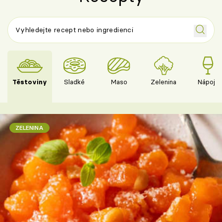
Těstoviny
Sladké
Maso
Zelenina
Nápoje
ZELENINA