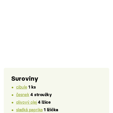
Suroviny
cibule
1 ks
česnek
4 stroužky
olivový olej
4 lžíce
sladká paprika
1 lžička